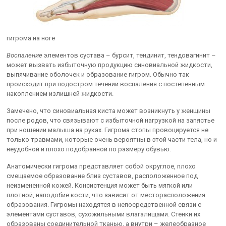
гигрома на ноге
Воспаление
элементов сустава – бурсит, тендинит, тендовагинит –
может вызвать избыточную продукцию синовиальной жидкости,
выпячивание оболочек и образование гигром. Обычно так
происходит при подостром течении воспаления с постепенным
накоплением излишней жидкости.
Замечено, что синовиальная киста может возникнуть у женщины
после родов, что связывают с избыточной нагрузкой на запястье
при ношении малыша на руках. Гигрома стопы провоцируется не
только травмами, которые очень вероятны в этой части тела, но и
неудобной и плохо подобранной по размеру обувью.
Анатомически гигрома представляет собой округлое, плохо
смещаемое образование близ суставов, расположенное под
неизмененной кожей. Консистенция может быть мягкой или
плотной, наподобие кости, что зависит от месторасположения
образования. Гигромы находятся в непосредственной связи с
элементами суставов, сухожильными влагалищами. Стенки их
образованы соединительной тканью, а внутри – желеобразное