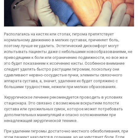
Располагаясь на кистях или стопах, гигрома препятствует
нормальному движению в мелких суставах, причиняет боль,
поэтому лучше ее удалить. Эстетический дискомфорт могут
испытывать пациенты даже с небольшими новообразованиями, не
приводящими к боли или ограничению подвижности, но все же и
это будет показанием к иссечению кисты. Особенное внимание
следует уделять быстро растущим гигромам, поскольку они
сдавливают нервно-сосудистые пучки, элементы связочного
аппарата сустава, а, значит, удаление их будет сопряжено с
большими трудностями, нежели при мелких образованиях.
Хирургическое лечение рекомендуется проводить в условиях
стационара. Это связано с возможным вскрытием полости
сустава или сухожильных сумок, которое может потребовать
дополнительных манипуляций и опасно осложнениями при
ненадлежащей хирургической технике.
При удалении гигромы достаточно местного обезболивания, при
этом пациент находится в сознании, но не чувствует боли. Если