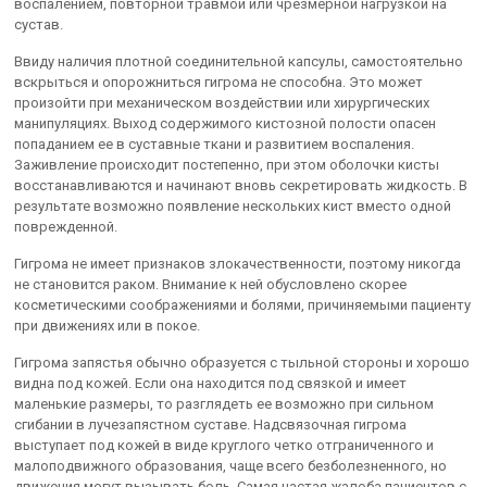
воспалением, повторной травмой или чрезмерной нагрузкой на
сустав.
Ввиду наличия плотной соединительной капсулы, самостоятельно
вскрыться и опорожниться гигрома не способна. Это может
произойти при механическом воздействии или хирургических
манипуляциях. Выход содержимого кистозной полости опасен
попаданием ее в суставные ткани и развитием воспаления.
Заживление происходит постепенно, при этом оболочки кисты
восстанавливаются и начинают вновь секретировать жидкость. В
результате возможно появление нескольких кист вместо одной
поврежденной.
Гигрома не имеет признаков злокачественности, поэтому никогда
не становится раком. Внимание к ней обусловлено скорее
косметическими соображениями и болями, причиняемыми пациенту
при движениях или в покое.
Гигрома запястья обычно образуется с тыльной стороны и хорошо
видна под кожей. Если она находится под связкой и имеет
маленькие размеры, то разглядеть ее возможно при сильном
сгибании в лучезапястном суставе. Надсвязочная гигрома
выступает под кожей в виде круглого четко отграниченного и
малоподвижного образования, чаще всего безболезненного, но
движения могут вызывать боль. Самая частая жалоба пациентов с