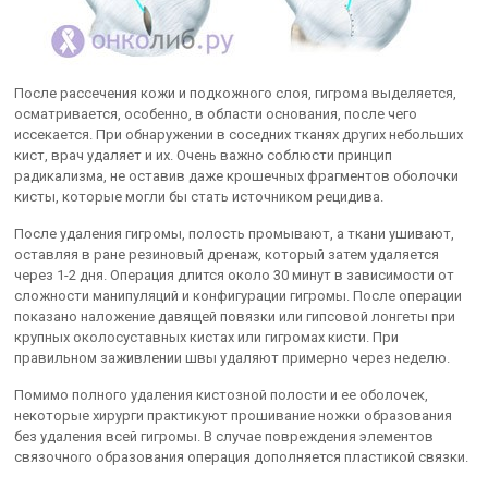
После рассечения кожи и подкожного слоя, гигрома выделяется,
осматривается, особенно, в области основания, после чего
иссекается. При обнаружении в соседних тканях других небольших
кист, врач удаляет и их. Очень важно соблюсти принцип
радикализма, не оставив даже крошечных фрагментов оболочки
кисты, которые могли бы стать источником рецидива.
После удаления гигромы, полость промывают, а ткани ушивают,
оставляя в ране резиновый дренаж, который затем удаляется
через 1-2 дня. Операция длится около 30 минут в зависимости от
сложности манипуляций и конфигурации гигромы. После операции
показано наложение давящей повязки или гипсовой лонгеты при
крупных околосуставных кистах или гигромах кисти. При
правильном заживлении швы удаляют примерно через неделю.
Помимо полного удаления кистозной полости и ее оболочек,
некоторые хирурги практикуют прошивание ножки образования
без удаления всей гигромы. В случае повреждения элементов
связочного образования операция дополняется пластикой связки.