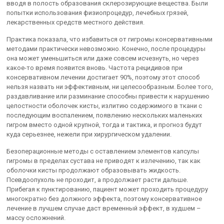
вводя в полость образования склерозирующие вещества. Были
попытки использования физиопроцедур, лечебных грязей,
лекарственных средств местного действия.
Практика показала, что избавиться от гигромы консервативными
методами практически невозможно. Конечно, после процедуры
она может уменьшиться или даже совсем исчезнуть, но через
какое-то время появится вновь. Частота рецидивов при
консервативном лечении достигает 90%, поэтому этот способ
нельзя назвать ни эффективным, ни целесообразным. Более того,
раздавливание или разминание способны привести к нарушению
целостности оболочек кисты, излитию содержимого в ткани с
последующим воспалением, появлению нескольких маленьких
гигром вместо одной крупной, тогда и тактика, и прогноз будут
куда серьезнее, нежели при хирургическом удалении.
Безоперационные методы с оставлением элементов капсулы
гигромы в пределах сустава не приводят к излечению, так как
оболочки кисты продолжают образовывать жидкость.
Псевдоопухоль не проходит, а продолжает расти дальше.
Прибегая к пунктированию, пациент может проходить процедуру
многократно без должного эффекта, поэтому консервативное
лечение в лучшем случае даст временный эффект, в худшем –
массу осложнений.