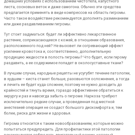
домашних условиях с использованием чистотела, капустного
листа, сосновых веток и даже самогона. Обычно эти средства
предлагается применять в виде компрессов на область гигромы.
Часто такое воздействие рекомендуется дополнять разминанием
или даже раздавливанием гигромы.
Тут стоит задуматься: будет ли эффективно лекарственное
растение, соприкасающееся с кожей, в отношении образования,
расположенного под ней? Не вызовет ли согревающий эффект
усиление кровотока и, соответственно, дополнительную
продукцию жидкости в полость гигромы? Что будет, если гирому
раздавить, а ее содержимое попадет в околосуставные ткани?
В лучшем случае, народные рецепты не усугубят течение патологии,
в худшем – киста станет больше, разовьются осложнения, а тогда
и лечить ее будет куда сложнее, поэтому не нужно доходить до
крайностей и тянуть время, гораздо эффективнее обратиться к
хирургу и раз и навсегда забыть о гигроме. Наркоза требуют
исключительно редкие случаи, а проведенная под местной
анестезией операция не создаст большого дискомфорта и, тем
более, риска для жизни и здоровья.
Гигрома относится к таким новообразованиям, которые можно
попытаться предупредить. Для профилактики этой патологии
рекомендуется соблюдать двигательный режим, который