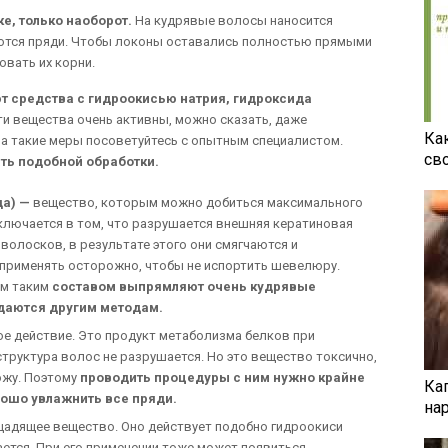
е, только наоборот.
На кудрявые волосы наносится
уются пряди. Чтобы локоны оставались полностью прямыми
овать их корни.
 средства с гидроокисью натрия, гидроксида
ти вещества очень активны, можно сказать, даже
Ка
на такие меры посоветуйтесь с опытным специалистом.
св
ть подобной обработки.
да) —
вещество, которым можно добиться максимального
ключается в том, что разрушается внешняя кератиновая
волосков, в результате этого они смягчаются и
применять осторожно, чтобы не испортить шевелюру.
ом таким
составом выпрямляют очень кудрявые
даются другим методам.
ое действие. Это продукт метаболизма белков при
труктура волос не разрушается. Но это вещество токсично,
ожу. Поэтому
проводить процедуры с ним нужно крайне
Ка
ошо увлажнить все пряди.
на
щадящее вещество. Оно действует подобно гидроокиси
шается. При его применении тоже может появиться