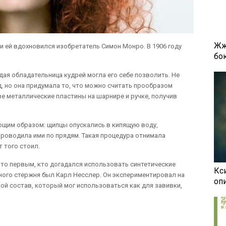
Жж
и ей вдохновился изобретатель Симон Монро. В 1906 году
бок
дая обладательница кудрей могла его себе позволить. Не
, но она придумала то, что можно считать прообразом
е металлические пластины на шарнире и ручке, получив
щим образом: щипцы опускались в кипящую воду,
проводила ими по прядям. Такая процедура отнимала
т того стоил.
 то первым, кто догадался использовать синтетические
Кси
ного стержня был Карл Несслер. Он экспериментировал на
оп
кой состав, который мог использоваться как для завивки,