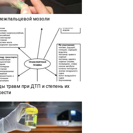
межпальцевой мозоли
ды травм при ДТП и степень их
жести