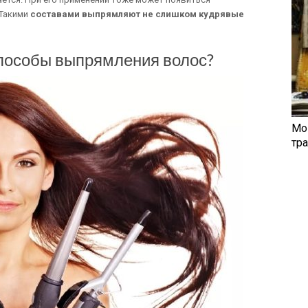
 Такими
составами выпрямляют не слишком кудрявые
пособы выпрямления волос?
Мо
тр