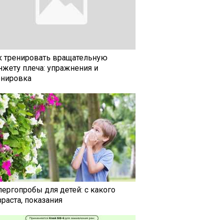
к тренировать вращательную
нжету плеча: упражнения и
енировка
лергопробы для детей: с какого
раста, показания