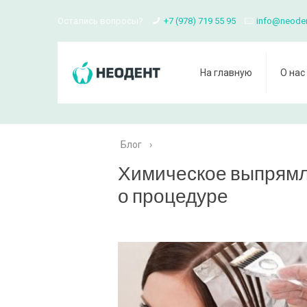
Остались вопросы?
+7 (978) 719 55 95
info@neode
На главную
О нас
Блог
›
Химическое выпрямле
о процедуре