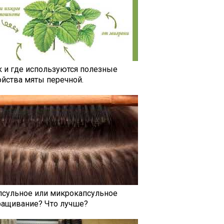
к и где используются полезные
ойства мяты перечной.
псульное или микрокапсульное
ращивание? Что лучше?