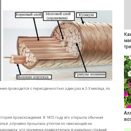
Ка
ма
тр
ия проводится с периодичностью один раз в 2-3 месяца, по
Ал
тория происхождения. В 1872 году его открыла обычная
воз
ельё ,случайно прошлась утюгом по свисающей на
бнаружила, что пружинка превратилась в идеально гладкий