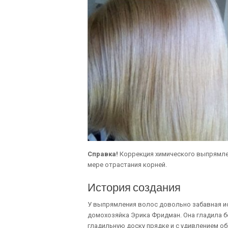
Справка!
Коррекция химического выпрямлен
мере отрастания корней.
История создания
У выпрямления волос довольно забавная ис
домохозяйка Эрика Фридман. Она гладила б
гладильную доску прядке и с удивлением о