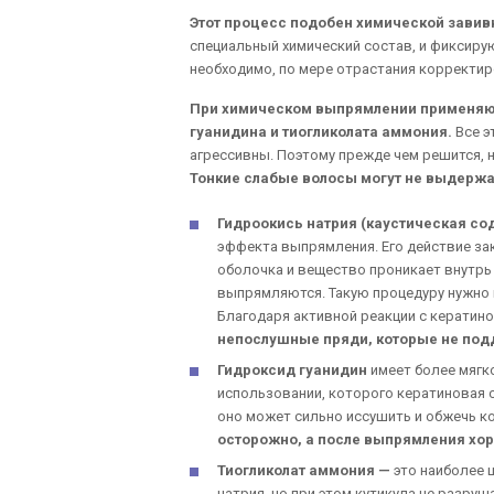
Этот процесс подобен химической завивк
специальный химический состав, и фиксир
необходимо, по мере отрастания корректир
При химическом выпрямлении применяют
гуанидина и тиогликолата аммония.
Все э
агрессивны. Поэтому прежде чем решится, 
Тонкие слабые волосы могут не выдержа
Гидроокись натрия (каустическая со
эффекта выпрямления. Его действие за
оболочка и вещество проникает внутрь 
выпрямляются. Такую процедуру нужно 
Благодаря активной реакции с кератин
непослушные пряди, которые не под
Гидроксид гуанидин
имеет более мягк
использовании, которого кератиновая с
оно может сильно иссушить и обжечь к
осторожно, а после выпрямления хор
Тиогликолат аммония —
это наиболее 
натрия, но при этом кутикула не разру