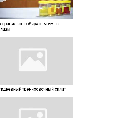
к правильно собирать мочу на
ализы
тидневный тренировочный сплит