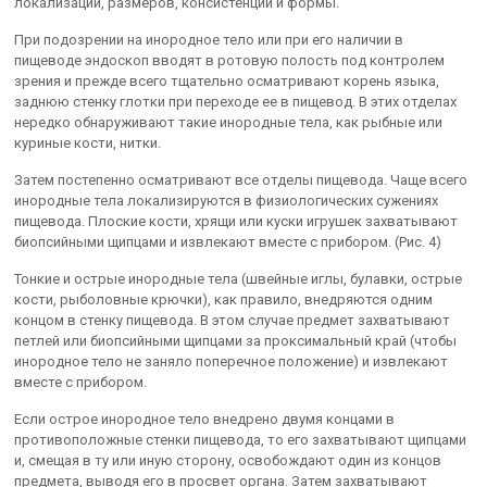
локализации, размеров, консистенции и формы.
При подозрении на инородное тело или при его наличии в
пищеводе эндоскоп вводят в ротовую полость под контролем
зрения и прежде всего тщательно осматривают корень языка,
заднюю стенку глотки при переходе ее в пищевод. В этих отделах
нередко обнаруживают такие инородные тела, как рыбные или
куриные кости, нитки.
Затем постепенно осматривают все отделы пищевода. Чаще всего
инородные тела локализируются в физиологических сужениях
пищевода. Плоские кости, хрящи или куски игрушек захватывают
биопсийными щипцами и извлекают вместе с прибором. (Рис. 4)
Тонкие и острые инородные тела (швейные иглы, булавки, острые
кости, рыболовные крючки), как правило, внедряются одним
концом в стенку пищевода. В этом случае предмет захватывают
петлей или биопсийными щипцами за проксимальный край (чтобы
инородное тело не заняло поперечное положение) и извлекают
вместе с прибором.
Если острое инородное тело внедрено двумя концами в
противоположные стенки пищевода, то его захватывают щипцами
и, смещая в ту или иную сторону, освобождают один из концов
предмета, выводя его в просвет органа. Затем захватывают