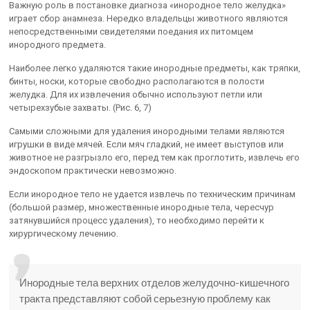
Важную роль в постановке диагноза «инородное тело желудка»
играет сбор анамнеза. Нередко владельцы животного являются
непосредственными свидетелями поедания их питомцем
инородного предмета.
Наиболее легко удаляются такие инородные предметы, как тряпки,
бинты, носки, которые свободно располагаются в полости
желудка. Для их извлечения обычно используют петли или
четырехзубые захваты. (Рис. 6, 7)
Самыми сложными для удаления инородными телами являются
игрушки в виде мячей. Если мяч гладкий, не имеет выступов или
животное не разгрызло его, перед тем как проглотить, извлечь его
эндоскопом практически невозможно.
Если инородное тело не удается извлечь по техническим причинам
(большой размер, множественные инородные тела, чересчур
затянувшийся процесс удаления), то необходимо перейти к
хирургическому лечению.
Инородные тела верхних отделов желудочно-кишечного
тракта представляют собой серьезную проблему как