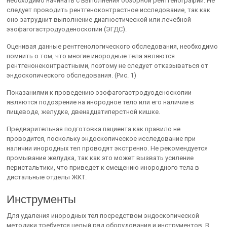
необходимо начинать с выполнения обзорной рентгенографии. Не
следует проводить рентгеноконтрастное исследование, так как
оно затруднит выполнение диагностической или лечебной
эзофагогастродуоденоскопии (ЭГДС).
Оценивая данные рентгенологического обследования, необходимо
помнить о том, что многие инородные тела являются
рентгенонеконтрастными, поэтому не следует отказываться от
эндоскопического обследования. (Рис. 1)
Показаниями к проведению эзофагогастродуоденоскопии
являются подозрение на инородное тело или его наличие в
пищеводе, желудке, двенадцатиперстной кишке.
Предварительная подготовка пациента как правило не
проводится, поскольку эндоскопическое исследование при
наличии инородных тел проводят экстренно. Не рекомендуется
промывание желудка, так как это может вызвать усиление
перистальтики, что приведет к смещению инородного тела в
дистальные отделы ЖКТ.
Инструменты
Для удаления инородных тел посредством эндоскопической
методики требуется целый ряд оборудования и инструментов. В