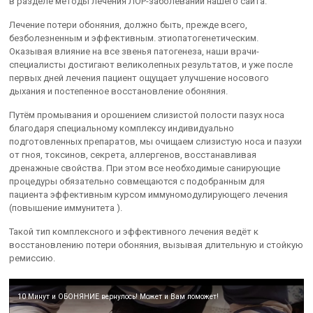
в разделе методы лечения ЛОР-заболеваний нашего сайта.
Лечение потери обоняния, должно быть, прежде всего,
безболезненным и эффективным. этиопатогенетическим.
Оказывая влияние на все звенья патогенеза, наши врачи-
специалисты достигают великолепных результатов, и уже после
первых дней лечения пациент ощущает улучшение носового
дыхания и постепенное восстановление обоняния.
Путём промывания и орошением слизистой полости пазух носа
благодаря специальному комплексу индивидуально
подготовленных препаратов, мы очищаем слизистую носа и пазухи
от гноя, токсинов, секрета, аллергенов, восстанавливая
дренажные свойства. При этом все необходимые санирующие
процедуры обязательно совмещаются с подобранным для
пациента эффективным курсом иммуномодулирующего лечения
(повышение иммунитета ).
Такой тип комплексного и эффективного лечения ведёт к
восстановлению потери обоняния, вызывая длительную и стойкую
ремиссию.
10 Минут и ОБОНЯНИЕ вернулось! Может и Вам поможет!