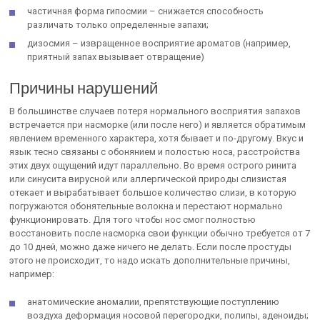
частичная форма гипосмии – снижается способность
различать только определенные запахи;
дизосмия – извращенное восприятие ароматов (например,
приятный запах вызывает отвращение)
Причины нарушений
В большинстве случаев потеря нормального восприятия запахов
встречается при насморке (или после него) и является обратимым
явлением временного характера, хотя бывает и по-другому. Вкус и
язык тесно связаны с обонянием и полостью носа, расстройства
этих двух ощущений идут параллельно. Во время острого ринита
или синусита вирусной или аллергической природы слизистая
отекает и вырабатывает большое количество слизи, в которую
погружаются обонятельные волокна и перестают нормально
функционировать. Для того чтобы нос смог полностью
восстановить после насморка свои функции обычно требуется от 7
до 10 дней, можно даже ничего не делать. Если после простуды
этого не происходит, то надо искать дополнительные причины,
например:
анатомические аномалии, препятствующие поступлению
воздуха деформация носовой перегородки, полипы, аденоиды;