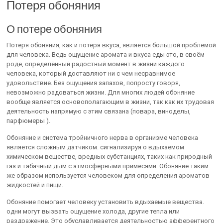
Потеря обоняния
О потере обоняния
Потеря обоняния, как и потеря вкуса, является большой проблемой
для человека. Ведь ощущение аромата и вкуса еды это, в своём
роде, определённый радостный момент в жизни каждого
человека, который доставляют ни с чем несравнимое
удовольствие. Без ощущения запахов, попросту говоря,
невозможно радоваться жизни. Для многих людей обоняние
вообще является основополагающим в жизни, так как их трудовая
деятельность напрямую с этим связана (повара, виноделы,
парфюмеры ).
Обоняние и система тройничного нерва в организме человека
является сложным датчиком. сигнализируя о вдыхаемом
химическом веществе, вредных субстанциях, таких как природный
газ и табачный дым с атмосферными примесями. Обоняние таким
же образом используется человеком для определения ароматов
жидкостей и пищи.
Обоняние помогает человеку установить вдыхаемые вещества.
одни могут вызвать ощущение холода, другие тепла или
раздражение. Это обуславливается деятельностью афферентного