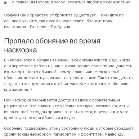
И сейчас Вы готовы воспользоваться любой возможностью.
Эффективно средство от бронхита существует. Перейдите по
ссылке и узнайте, как рекомендует лечить бронхит врач-
пульмонолог Екатерина Толбузина…
Пропало обоняние во время
насморка
В человеческом организме важны все органы чувств. Ведь когда
они перестают работать, наша жизнь теряет свою полноценность
и комфорт. Часто обычный насморк заканчивается потерей
обоняния: не чувствуются запахи, теряется вкус. Так что же делать
людям, столкнувшимся с этой ситуацией – как вернуть обоняние
при насморке?
При насморке закрывается доступ воздуха к обонятельным
рецепторам. Это значит, что частицы воздуха, несущие ароматы,
из-за соплей с трудом проникают в эти места, в результате чего
происходит потеря обоняния и вкуса.
Особенно подвержены этому состоянию люди, которые страдают
хроническим насморком, гайморитом и фронтитом. Аденоиды,