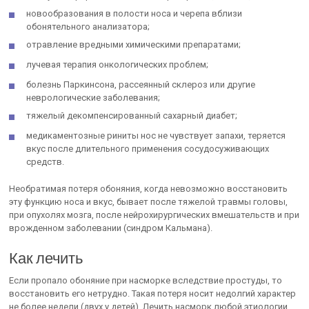
новообразования в полости носа и черепа вблизи
обонятельного анализатора;
отравление вредными химическими препаратами;
лучевая терапия онкологических проблем;
болезнь Паркинсона, рассеянный склероз или другие
неврологические заболевания;
тяжелый декомпенсированный сахарный диабет;
медикаментозные риниты нос не чувствует запахи, теряется
вкус после длительного применения сосудосуживающих
средств.
Необратимая потеря обоняния, когда невозможно восстановить
эту функцию носа и вкус, бывает после тяжелой травмы головы,
при опухолях мозга, после нейрохирургических вмешательств и при
врожденном заболевании (синдром Кальмана).
Как лечить
Если пропало обоняние при насморке вследствие простуды, то
восстановить его нетрудно. Такая потеря носит недолгий характер
не более недели (двух у детей). Лечить насморк любой этиологии