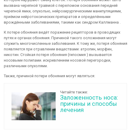
вызвана черепной травмой с переломом основания передней
черепной ямки, опухолью, нейрохирургическими манипуляциями,
приёмом нейротоксических препаратов и определёнными
врождёнными заболеваниями, такими как синдром Каллманна .
К потере обоняния ведёт поражение рецепторов в проводящих
путях и органах обоняния. Причиной такого осложнения могут
служить многочисленные заболевания. К тому же, потеря обоняния
появляется при отравлении веществами: атропин, морфин,
никотин. Стойкая потеря обоняния (гипосмия ) вызывается
носовыми полипами. искривлением носовой перегородки,
различными опухолями.
Также, причиной потери обоняния могут являться:
Читайте также:
Заложенность носа:
причины и способы
лечения