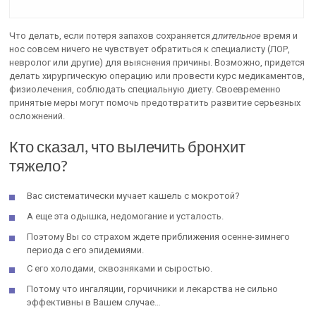
Что делать, если потеря запахов сохраняется
длительное
время и
нос совсем ничего не чувствует обратиться к специалисту (ЛОР,
невролог или другие) для выяснения причины. Возможно, придется
делать хирургическую операцию или провести курс медикаментов,
физиолечения, соблюдать специальную диету. Своевременно
принятые меры могут помочь предотвратить развитие серьезных
осложнений.
Кто сказал, что вылечить бронхит
тяжело?
Вас систематически мучает кашель с мокротой?
А еще эта одышка, недомогание и усталость.
Поэтому Вы со страхом ждете приближения осенне-зимнего
периода с его эпидемиями.
С его холодами, сквозняками и сыростью.
Потому что ингаляции, горчичники и лекарства не сильно
эффективны в Вашем случае…