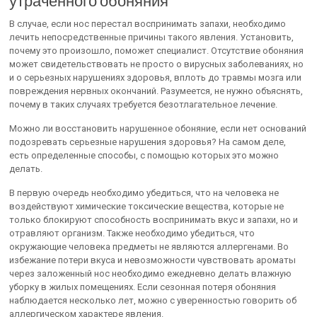
утраченного обоняния
В случае, если нос перестал воспринимать запахи, необходимо
лечить непосредственные причины такого явления. Установить,
почему это произошло, поможет специалист. Отсутствие обоняния
может свидетельствовать не просто о вирусных заболеваниях, но
и о серьезных нарушениях здоровья, вплоть до травмы мозга или
повреждения нервных окончаний. Разумеется, не нужно объяснять,
почему в таких случаях требуется безотлагательное лечение.
Можно ли восстановить нарушенное обоняние, если нет оснований
подозревать серьезные нарушения здоровья? На самом деле,
есть определенные способы, с помощью которых это можно
делать.
В первую очередь необходимо убедиться, что на человека не
воздействуют химические токсические вещества, которые не
только блокируют способность воспринимать вкус и запахи, но и
отравляют организм. Также необходимо убедиться, что
окружающие человека предметы не являются аллергенами. Во
избежание потери вкуса и невозможности чувствовать ароматы
через заложенный нос необходимо ежедневно делать влажную
уборку в жилых помещениях. Если сезонная потеря обоняния
наблюдается несколько лет, можно с уверенностью говорить об
аллергическом характере явления.