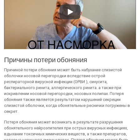
Причины потери обоняния
Причиной потери обоняния может быть набухание слизистой
оболочки носовой перегородки вследствие острой
респираторной вирусной инфекции (ОРВИ ), синусита,
бактериального ринита, аллергического ринита. а также при
искривлении носовой перегородки, носовых полипах. Потеря
обоняния также является результатом нарушений секреции
слизистой оболочки, когда обонятельные реснички погружены в
секрет.
Потеря обоняния может возникать в результате разрушения
обонятельного нейроэпителия при острых вирусных инфекциях,
вдыхании токсичных химических веществ, а также препаратов,
которые нарушают смену клеток. Потеря обоняния может быть