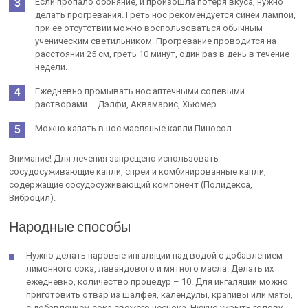
Если пропало обоняние, и произошла потеря вкуса, нужно
делать прогревания. Греть нос рекомендуется синей лампой,
при ее отсутствии можно воспользоваться обычным
ученическим светильником. Прогревание проводится на
расстоянии 25 см, греть 10 минут, один раз в день в течение
недели.
Ежедневно промывать нос аптечными солевыми
растворами – Дэлфи, Аквамарис, Хьюмер.
Можно капать в нос масляные капли Пиносол.
Внимание! Для лечения запрещено использовать
сосудосуживающие капли, спреи и комбинированные капли,
содержащие сосудосуживающий компонент (Полидекса,
Виброцил).
Народные способы
Нужно делать паровые ингаляции над водой с добавлением
лимонного сока, лавандового и мятного масла. Делать их
ежедневно, количество процедур – 10. Для ингаляции можно
приготовить отвар из шалфея, календулы, крапивы или мяты,
с добавлением сока свежего чеснока. Нужно укрыть голову