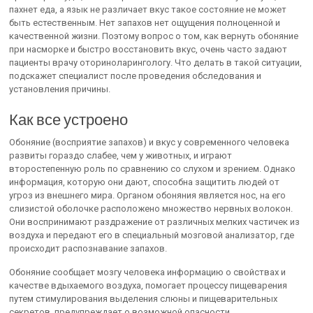
пахнет еда, а язык не различает вкус такое состояние не может
быть естественным. Нет запахов нет ощущения полноценной и
качественной жизни. Поэтому вопрос о том, как вернуть обоняние
при насморке и быстро восстановить вкус, очень часто задают
пациенты врачу оториноларингологу. Что делать в такой ситуации,
подскажет специалист после проведения обследования и
установления причины.
Как все устроено
Обоняние (восприятие запахов) и вкус у современного человека
развиты гораздо слабее, чем у животных, и играют
второстепенную роль по сравнению со слухом и зрением. Однако
информация, которую они дают, способна защитить людей от
угроз из внешнего мира. Органом обоняния является нос, на его
слизистой оболочке расположено множество нервных волокон.
Они воспринимают раздражение от различных мелких частичек из
воздуха и передают его в специальный мозговой анализатор, где
происходит распознавание запахов.
Обоняние сообщает мозгу человека информацию о свойствах и
качестве вдыхаемого воздуха, помогает процессу пищеварения
путем стимулирования выделения слюны и пищеварительных
секретов, предупреждает о возможной опасности.