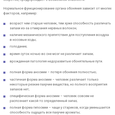
Нормальное функционирование органа обоняния зависит от многих
факторов, например:
возраст чем старше человек, тем хуже способность различать
запахи из-за отмирания нервных волокон;
наличие механического препятствия для поступления воздуха
в носовые ходы;
голодание;
время суток ночью во сне мозг не различает запахи;
врожденная патология недоразвитые обонятельные пути.
полная форма аносмии – потеря обоняния полностью;
частичная форма аносмии – человек различает только
некоторые резкие пахучие вещества, но полного восприятия
запахов нет;
специфическая форма аносмии – человек совсем не
распознает какой-то определенный запах;
полная форма гипосмии – чаще у стариков, когда уменьшается
способность ощущать все пахучие ароматы;