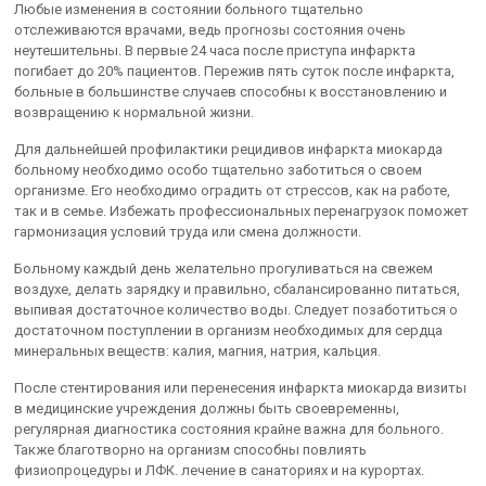
Любые изменения в состоянии больного тщательно
отслеживаются врачами, ведь прогнозы состояния очень
неутешительны. В первые 24 часа после приступа инфаркта
погибает до 20% пациентов. Пережив пять суток после инфаркта,
больные в большинстве случаев способны к восстановлению и
возвращению к нормальной жизни.
Для дальнейшей профилактики рецидивов инфаркта миокарда
больному необходимо особо тщательно заботиться о своем
организме. Его необходимо оградить от стрессов, как на работе,
так и в семье. Избежать профессиональных перенагрузок поможет
гармонизация условий труда или смена должности.
Больному каждый день желательно прогуливаться на свежем
воздухе, делать зарядку и правильно, сбалансированно питаться,
выпивая достаточное количество воды. Следует позаботиться о
достаточном поступлении в организм необходимых для сердца
минеральных веществ: калия, магния, натрия, кальция.
После стентирования или перенесения инфаркта миокарда визиты
в медицинские учреждения должны быть своевременны,
регулярная диагностика состояния крайне важна для больного.
Также благотворно на организм способны повлиять
физиопроцедуры и ЛФК. лечение в санаториях и на курортах.