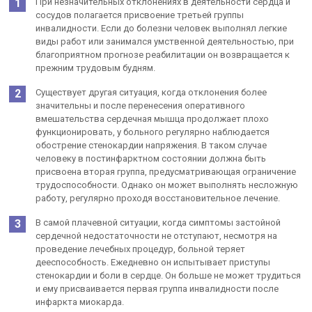
При незначительных отклонениях в деятельности сердца и
сосудов полагается присвоение третьей группы
инвалидности. Если до болезни человек выполнял легкие
виды работ или занимался умственной деятельностью, при
благоприятном прогнозе реабилитации он возвращается к
прежним трудовым будням.
Существует другая ситуация, когда отклонения более
значительны и после перенесения оперативного
вмешательства сердечная мышца продолжает плохо
функционировать, у больного регулярно наблюдается
обострение стенокардии напряжения. В таком случае
человеку в постинфарктном состоянии должна быть
присвоена вторая группа, предусматривающая ограничение
трудоспособности. Однако он может выполнять несложную
работу, регулярно проходя восстановительное лечение.
В самой плачевной ситуации, когда симптомы застойной
сердечной недостаточности не отступают, несмотря на
проведение лечебных процедур, больной теряет
дееспособность. Ежедневно он испытывает приступы
стенокардии и боли в сердце. Он больше не может трудиться
и ему присваивается первая группа инвалидности после
инфаркта миокарда.