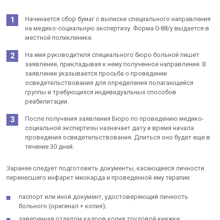
Начинается сбор бумаг с выписки специального направления
на медико-социальную экспертизу. Форма 0-88/у выдается в
местной поликлинике.
На имя руководителя специального бюро больной пишет
заявление, прикладывая к нему полученное направление. В
заявлении указывается просьба о проведении
освидетельствования для определения полагающейся
группы и требующихся индивидуальных способов
реабилитации.
После получения заявления Бюро по проведению медико-
социальной экспертизы назначает дату и время начала
проведения освидетельствования. Длиться оно будет еще в
течение 30 дней.
Заранее следует подготовить документы, касающиеся личности
перенесшего инфаркт миокарда и проведенной ему терапии:
паспорт или иной документ, удостоверяющий личность
больного (оригинал + копия);
заверенная отделом кадров копия трудовой книжки;