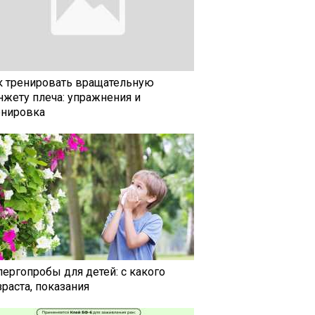
к тренировать вращательную
нжету плеча: упражнения и
енировка
лергопробы для детей: с какого
раста, показания