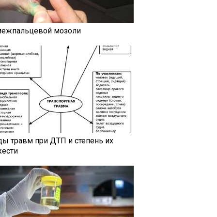
межпальцевой мозоли
ды травм при ДТП и степень их
жести