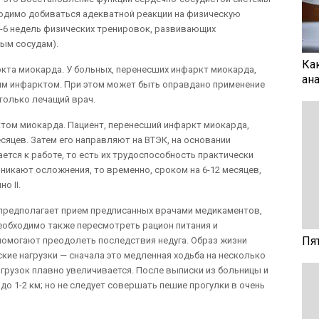
одимо добиваться адекватной реакции на физическую
 2-6 недель физических тренировок, развивающих
ым сосудам).
Ка
кта миокарда. У больных, перенесших инфаркт миокарда,
ан
ым инфарктом. При этом может быть оправдано применение
только лечащий врач.
том миокарда. Пациент, перенесший инфаркт миокарда,
сяцев. Затем его направляют на ВТЭК, на основании
тся к работе, то есть их трудоспособность практически
никают осложнения, то временно, сроком на 6-12 месяцев,
о II.
предполагает прием предписанных врачами медикаментов,
еобходимо также пересмотреть рацион питания и
Пя
помогают преодолеть последствия недуга. Образ жизни
ие нагрузки — сначала это медленная ходьба на несколько
агрузок плавно увеличивается. После выписки из больницы и
до 1-2 км; но не следует совершать пешие прогулки в очень