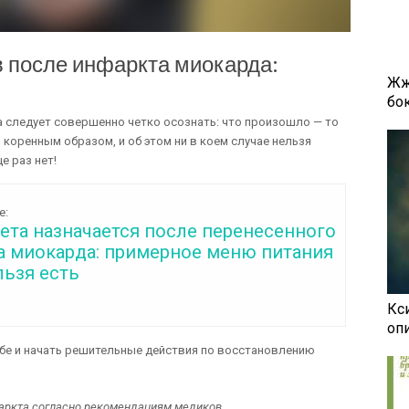
 после инфаркта миокарда:
Жж
бок
 следует совершенно четко осознать: что произошло — то
коренным образом, и об этом ни в коем случае нельзя
е раз нет!
е:
ета назначается после перенесенного
а миокарда: примерное меню питания
льзя есть
Кси
оп
себе и начать решительные действия по восстановлению
аркта согласно рекомендациям медиков.