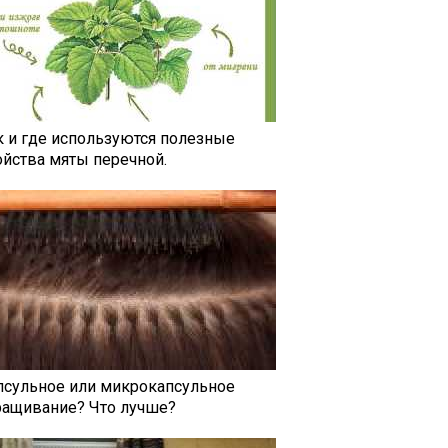
к и где используются полезные
ойства мяты перечной.
псульное или микрокапсульное
ращивание? Что лучше?