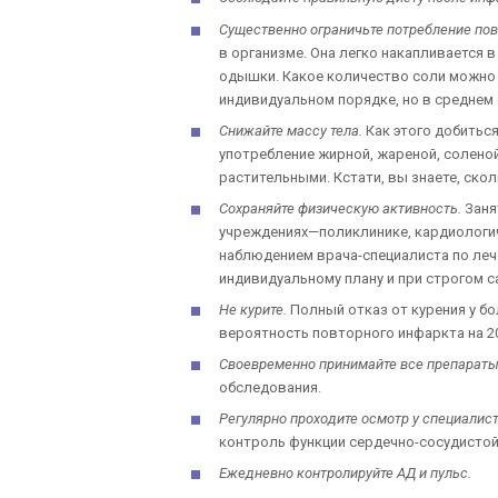
Существенно ограничьте потребление пов
в организме. Она легко накапливается 
одышки. Какое количество соли можно 
индивидуальном порядке, но в среднем с
Снижайте массу тела.
Как этого добиться
употребление жирной, жареной, солено
растительными. Кстати, вы знаете, ско
Сохраняйте физическую активность.
Заня
учреждениях—поликлинике, кардиологи
наблюдением врача-специалиста по леч
индивидуальному плану и при строгом 
Не курите.
Полный отказ от курения у б
вероятность повторного инфаркта на 2
Своевременно принимайте все препарат
обследования.
Регулярно проходите осмотр у специалист
контроль функции сердечно-сосудистой
Ежедневно контролируйте АД и пульс.