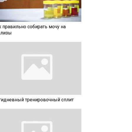
к правильно собирать мочу на
ализы
тидневный тренировочный сплит