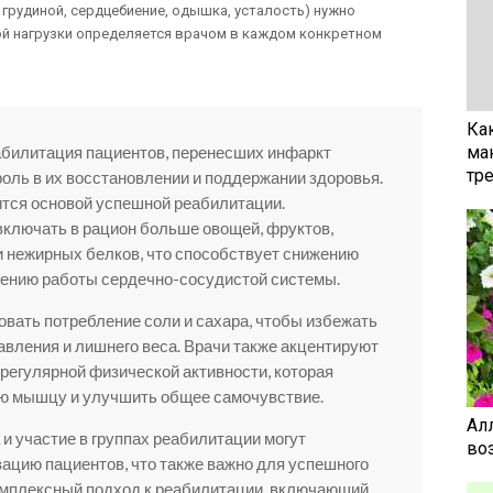
 грудиной, сердцебиение, одышка, усталость) нужно
ой нагрузки определяется врачом в каждом конкретном
Ка
абилитация пациентов, перенесших инфаркт
ма
тр
роль в их восстановлении и поддержании здоровья.
ится основой успешной реабилитации.
ключать в рацион больше овощей, фруктов,
 нежирных белков, что способствует снижению
шению работы сердечно-сосудистой системы.
овать потребление соли и сахара, чтобы избежать
вления и лишнего веса. Врачи также акцентируют
регулярной физической активности, которая
ую мышцу и улучшить общее самочувствие.
Ал
и участие в группах реабилитации могут
воз
ацию пациентов, что также важно для успешного
омплексный подход к реабилитации, включающий