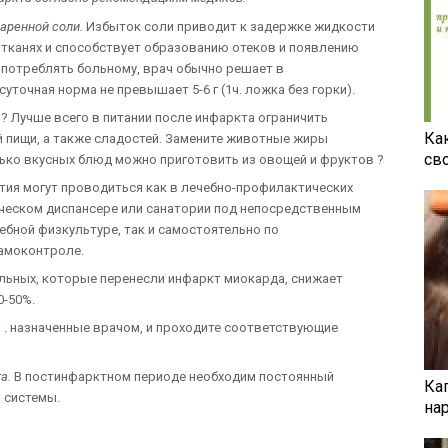
аренной соли.
Избыток соли приводит к задержке жидкости
в тканях и способствует образованию отеков и появлению
потреблять больному, врач обычно решает в
уточная норма не превышает 5-6 г (1ч. ложка без горки).
? Лучше всего в питании после инфаркта ограничить
Ка
й пищи, а также сладостей. Замените животные жиры
св
лько вкусных блюд можно приготовить из овощей и фруктов ?
тия могут проводиться как в лечебно-профилактических
ческом диспансере или санатории под непосредственным
ебной физкультуре, так и самостоятельно по
самоконтроле.
ольных, которые перенесли инфаркт миокарда, снижает
0-50%.
ы
. назначенные врачом, и проходите соответствующие
а.
В постинфарктном периоде необходим постоянный
Ка
 системы.
на