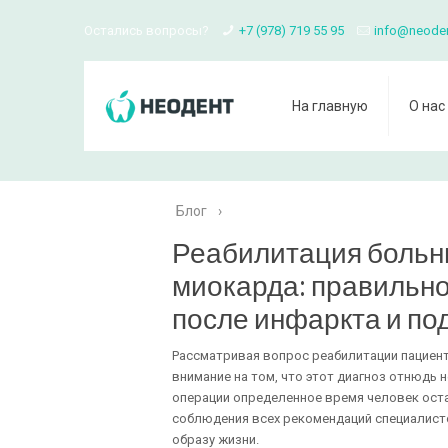
Остались вопросы?
+7 (978) 719 55 95
info@neode
На главную
О нас
Блог
›
Реабилитация больн
миокарда: правильно
после инфаркта и по
Рассматривая вопрос реабилитации пациент
внимание на том, что этот диагноз отнюдь 
операции определенное время человек оста
соблюдения всех рекомендаций специалисто
образу жизни.