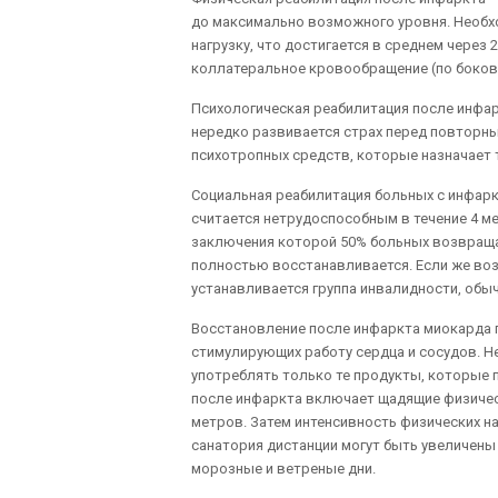
до максимально возможного уровня. Необх
нагрузку, что достигается в среднем через
коллатеральное кровообращение (по боков
Психологическая реабилитация после инфар
нередко развивается страх перед повторн
психотропных средств, которые назначает 
Социальная реабилитация больных с инфарк
считается нетрудоспособным в течение 4 ме
заключения которой 50% больных возвращае
полностью восстанавливается. Если же воз
устанавливается группа инвалидности, обычн
Восстановление после инфаркта миокарда 
стимулирующих работу сердца и сосудов. Н
употреблять только те продукты, которые 
после инфаркта включает щадящие физическ
метров. Затем интенсивность физических н
санатория дистанции могут быть увеличены 
морозные и ветреные дни.