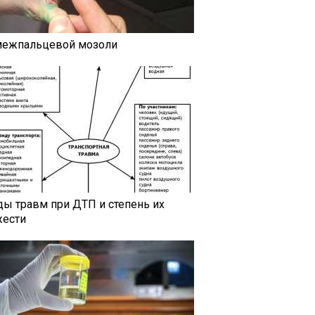
межпальцевой мозоли
ды травм при ДТП и степень их
жести