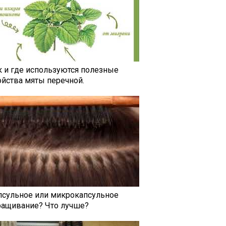
к и где используются полезные
ойства мяты перечной.
псульное или микрокапсульное
ращивание? Что лучше?