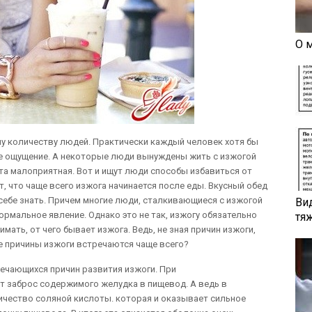
О 
у количеству людей. Практически каждый человек хотя бы
ое ощущение. А некоторые люди вынуждены жить с изжогой
та малоприятная. Вот и ищут люди способы избавиться от
, что чаще всего изжога начинается после еды. Вкусный обед
 себе знать. Причем многие люди, сталкивающиеся с изжогой
Ви
ормальное явление. Однако это не так, изжогу обязательно
тя
имать, от чего бывает изжога. Ведь, не зная причин изжоги,
ие причины изжоги встречаются чаще всего?
речающихся причин развития изжоги. При
 заброс содержимого желудка в пищевод. А ведь в
чество соляной кислоты. которая и оказывает сильное