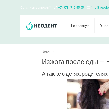
Остались вопросы?
+7 (978) 719 55 95
info@neode
На главную
О нас
Блог
›
Изжога после еды — 
А также о детях, родителях 