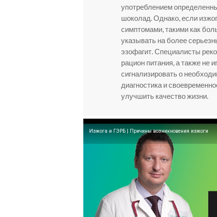
употреблением определенных
шоколад. Однако, если изжо
симптомами, такими как боль
указывать на более серьезны
эзофагит. Специалисты реко
рацион питания, а также не 
сигнализировать о необход
диагностика и своевременно
улучшить качество жизни.
Изжога и ГЭРБ | Причины возникновения изжоги