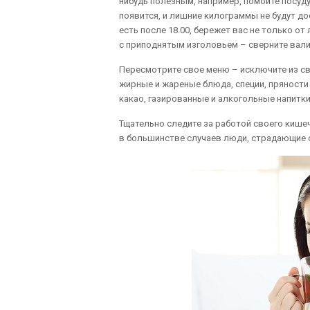
нибудь полезным, например, помойте посуду.
появится, и лишние килограммы не будут д
есть после 18.00, бережет вас не только от
с приподнятым изголовьем – сверните вали
Пересмотрите свое меню – исключите из св
жирные и жареные блюда, специи, пряности
какао, газированные и алкогольные напитки
Тщательно следите за работой своего кишеч
в большинстве случаев люди, страдающие о