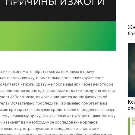
Жж
бок
нии изжоги – это обратиться за помощью к врачу-
ться в поликлинику, внимательно проанализируйте свое
 появляется изжога. Сразу же после еды или через некоторое
а появляется после еды, проследите, какие продукты вы ели
ености? Возможно, изжога появляется после физической
Кси
тела? Обязательно проследите, что именно помогает вам
оп
нские препараты, народные средства или определенная пища.
шему лечащему врачу, так как поможет ускорить диагностику
ач назначит вам необходимое обследование органов
ическое и ультразвуковое исследование, эндоскопия,
го сока. И только после этого врач подберет необходимое