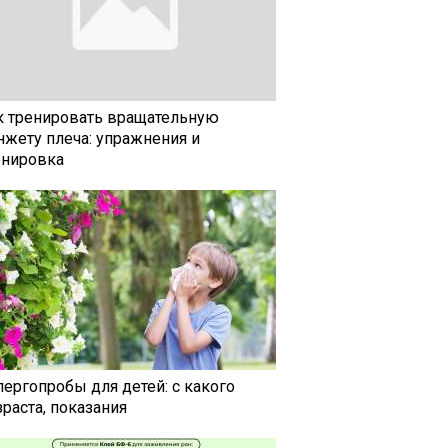
к тренировать вращательную
нжету плеча: упражнения и
енировка
лергопробы для детей: с какого
раста, показания