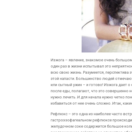
Изжога – явление, знакомое очень большом
один раз в жизни испытывал это неприятн
всю свою жизнь. Разумеется, перспектива э
этой напасти. Большинство людей отмечают
или сытный ужин – и готово! Изжога дает о
после еды, полагают, что это совершенно н
нужно лечить. И для начала нужно четко пон
избавиться от нее очень сложно. Итак, как
Рефлюкс – это одна из наиболее часто вст
гастроэзофагеальном рефлюксе происходит
желудочном соке содержится большое коли