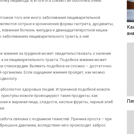
чку пищевода. В итоге эта слизистая оболочка очень
птомом того или иного заболевания пищеварительной
являются острые и хронические формы гастрита, дуодениты,
Ка
 язвенная болезнь желудка и двенадцатиперстной кишки.
ан
о заболеваниях пищеварительного тракта, к ней
ие жжения за грудиной может свидетельствовать о наличии
 а не пищеварительного тракта. Подобное жжение может
при стенокардии. Выявить подобное не сложно – достаточно
й организма. Если ощущение жжения пройдет, как можно
рдиологу.
у абсолютно здоровых людей. И причиной подобной изжоги
о приступы изжоги провоцируют такие продукты, как
Пя
рная и жареная пища, сладости, кислые фрукты, черный хлеб
ки.
работа связана с подъемом тяжестей. Причина проста – при
ибрюшное давление, вследствие чего происходит заброс