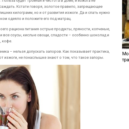
 Польза будет тройная и чистота в доме, и изжога не
осаждать. Кстати говоря, золотое правило, запрещающее
 лишних килограмм, но и от развития изжоги. Да и спать нужно
ком одеяло и положите его под матрац.
оего рациона питания острые продукты, пряности, копченые,
 и все соусы, кислые овощи, сладости – особенно шоколад и
, кофе.
ника – нельзя допускать запоров. Как показывает практика,
Мо
т изжоги, не понаслышке знают о том, что такое запоры.
тр