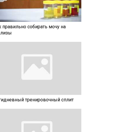
к правильно собирать мочу на
ализы
тидневный тренировочный сплит