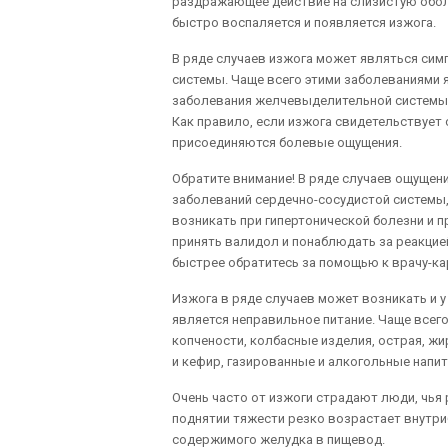
раздражающее действие на слизистую оболо
быстро воспаляется и появляется изжога.
В ряде случаев изжога может являться сим
системы. Чаще всего этими заболеваниями 
заболевания желчевыделительной системы,
Как правило, если изжога свидетельствует 
присоединяются болевые ощущения.
Обратите внимание! В ряде случаев ощущен
заболеваний сердечно-сосудистой системы,
возникать при гипертонической болезни и 
принять валидол и понаблюдать за реакцие
быстрее обратитесь за помощью к врачу-ка
Изжога в ряде случаев может возникать и 
является неправильное питание. Чаще всег
копчености, колбасные изделия, острая, жи
и кефир, газированные и алкогольные напит
Очень часто от изжоги страдают люди, чья 
поднятии тяжести резко возрастает внутр
содержимого желудка в пищевод.