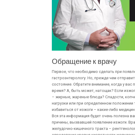
Обращение к врачу
Первое, что необходимо сделать при появле
гастроэнтерологу. Но, прежде чем отправи
состояние. Обратите внимание, когда у вас
время? А, быть может, натощак? Если изжог
– жирные, жареные блюда? Сладости, копч
нагрузки или при определенном положении 
избавиться от изжоги – какие-либо медици
Вся эта информация будет очень полезна ва
причины, вызвавшей появление изжоги. Вр
желудочно-кишечного тракта – рентгенолог
определение уровня кислотности желудочно