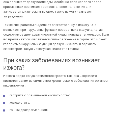
она возникает сразу после еды, особенно если человек после
приема пищи принимает горизонтальное положение или
занимается физическим трудом, такую изжогу называют
загрудинной.
Также специалисты выделяют эпигастральную изжогу. Она
возникает при нарушении функции привратника желудка, когда
содержимое двенадцатиперстной кишки попадает в желудок. Если
во время изжоги чувствуется сильное жжение в горле, это может
говорить о нарушении функции сразу и нижнего, и верхнего
сфинктеров. Такую изжогу называют глоточной.
При каких заболеваниях возникает
изжога?
Изжога редко когда появляется просто так, она чаще всего
является одним из симптомов хронического заболевания органов
пищеварения :
гастрита с повышенной кислотностью;
холецистита;
грыжи диафрагмальной;