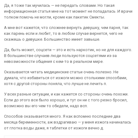
Да, я тоже так мучилась — не передать словами. Но такая
информационная статья мне на тот момент не попадалась. И врачи
толком помочь не могли, кроме как пакетик Смекты.
А мне вот кажется, что сложнее вернуть девушку, чем парня, так
как парень если и любит, то в любом случае вернется, чего не
скажешь о девушке. Большинство имеет завыше.
Да, быть может, соцсети — это и есть наркотик, но не для каждого.
В большинстве случаев люди пользуются соцсетями из-за
невозможности общения с кем-то в реальном мире.
Оказывается читать медицинские статьи очень полезно. Не
думала, что избавиться от изжоги можно столькими способами,
хотя с другой стороны поняла, что лучше не лечить п.
У всех разные ситуации, и как кажется со стороны очень похожи.
Если до этого все было хорошо, и тут он ни с того резко бросил,
возможно вы его чем то обидели, надо всп.
Способов оказывается много. Я как вспомню последние два
месяца беременности, аж вздрагиваю — у меня изжога начиналась
от глотка воды даже, я таблетки от изжоги вечно д.