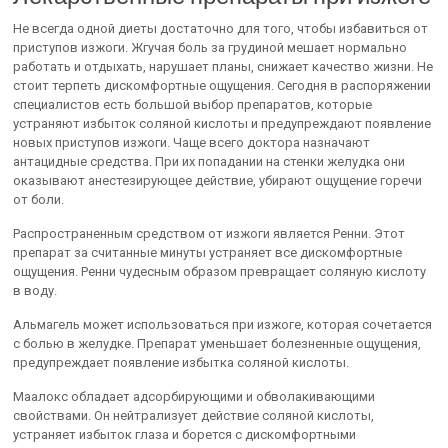
Не всегда одной диеты достаточно для того, чтобы избавиться от
приступов изжоги. Жгучая боль за грудиной мешает нормально
работать и отдыхать, нарушает планы, снижает качество жизни. Не
стоит терпеть дискомфортные ощущения. Сегодня в распоряжении
специалистов есть большой выбор препаратов, которые
устраняют избыток соляной кислоты и предупреждают появление
новых приступов изжоги. Чаще всего доктора назначают
антацидные средства. При их попадании на стенки желудка они
оказывают анестезирующее действие, убирают ощущение горечи
от боли.
Распространенным средством от изжоги является Ренни. Этот
препарат за считанные минуты устраняет все дискомфортные
ощущения. Ренни чудесным образом превращает соляную кислоту
в воду.
Альмагель может использоваться при изжоге, которая сочетается
с болью в желудке. Препарат уменьшает болезненные ощущения,
предупреждает появление избытка соляной кислоты.
Маалокс обладает адсорбирующими и обволакивающими
свойствами. Он нейтрализует действие соляной кислоты,
устраняет избыток глаза и борется с дискомфортными