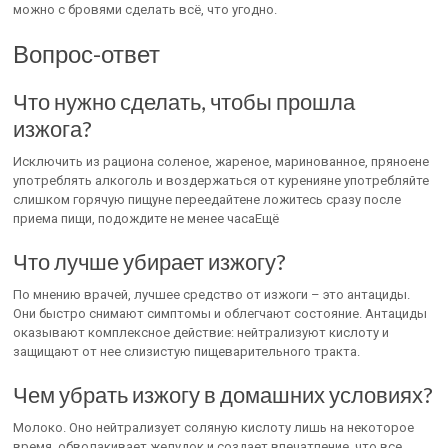
можно с бровями сделать всё, что угодно.
Вопрос-ответ
Что нужно сделать, чтобы прошла
изжога?
Исключить из рациона соленое, жареное, маринованное, пряноене
употреблять алкоголь и воздержаться от куренияне употребляйте
слишком горячую пищуне переедайтене ложитесь сразу после
приема пищи, подождите не менее часаЕщё
Что лучше убирает изжогу?
По мнению врачей, лучшее средство от изжоги – это антациды.
Они быстро снимают симптомы и облегчают состояние. Антациды
оказывают комплексное действие: нейтрализуют кислоту и
защищают от нее слизистую пищеварительного тракта.
Чем убрать изжогу в домашних условиях?
Молоко. Оно нейтрализует соляную кислоту лишь на некоторое
время, обволакивает желудок и создает впечатление, что все