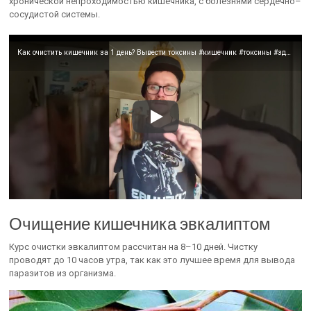
хронической непроходимостью кишечника, с болезнями сердечно–
сосудистой системы.
Как очистить кишечник за 1 день? Вывести токсины #кишечник #токсины #здоровье #егорзазож #зож
Очищение кишечника эвкалиптом
Курс очистки эвкалиптом рассчитан на 8–10 дней. Чистку
проводят до 10 часов утра, так как это лучшее время для вывода
паразитов из организма.