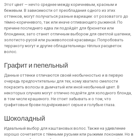
Этот цвет — нечто среднее между коричневым, красным и
бежевым. В зависимости от преобладания одного из этих
оттенков, могут получаться разные вариации: от розоватого до
тёмно-коричневого, так или иначе отливающего рыжиной. По
причине последнего едва ли подойдёт для брюнетки или
блондинки, зато станет отличным выбором для светлой шатенки,
золотисто-русой или рыжеволосой красавицы. Попробовать
терракоту могут и другие обладательницы тёплых расцветок
волос.
Графит и пепельный
Данные оттенки отличаются своей необычностью и в первую
очередь предпочтительны для тех, кому хватило смелости
покрасить волосы в дымчатый или иной необычный цвет. В
некоторых случаях могут отлично подойти для холодного блонда,
в том числе крашеного. Не стоит забывать и о том, что
графитовые брови подчёркивают серые и голубые глаза.
Шоколадный
Идеальный выбор для каштановых волос. Также на удивление
хорошо сочетается с тёмными русыми или рыжими локонами. Но в