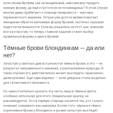
если своим бровям, как ни выщипывай, невозможно придать
нужную форму, да ещё и густоте их не позавидуешь? В этом случае
многие дамы прибегают к помощи линержиста — мастера
перманентного макияжа. Татуаж уже долгое время помогает
женщинам обрести желаемую форму бровей, частично скрывая
недостатки внешности. Если вы решились на этот шаг, взвесив
все за и против, то теперь главной задачей станет выбор
правильной формы и цвета бровей.
Тёмные брови блондинкам — да или
нет?
Зачастую у светлых дам встречаются тёмные брови, и это — не
результат неправильного макияжа, а распоряжение природы. В
таких случаях это действительно может выглядеть гармонично,
даже красиво. Ещё один вариант — если девушка стала моделью
для талантливого визажиста.
Но самостоятельно красить эту часть лица в тёмные цвета,
особенно используя для этого специальную краску, не
рекомендуется. Это в первую очередь касается тех, кто только
начинает осваивать азы макияжа. Более того, чёрные и тёмно-
коричневые брови у блондинок и рыжих зачастую выглядят