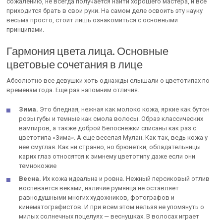
сожалению, не всегда получается найти хорошего мастера, и все
приходится брать в свои руки. На самом деле освоить эту науку
весьма просто, стоит лишь ознакомиться с основными
принципами.
Гармония цвета лица. Основные
цветовые сочетания в лице
Абсолютно все девушки хоть однажды слышали о цветотипах по
временам года. Еще раз напомним отличия.
Зима.
Это бледная, нежная как молоко кожа, яркие как бутон
розы губы и темные как смола волосы. Образ классических
вампиров, а также доброй Белоснежки списаны как раз с
цветотипа «Зима». А еще веселая Мулан. Как так, ведь кожа у
нее смуглая. Как ни странно, но брюнетки, обладательницы
карих глаз относятся к зимнему цветотипу даже если они
темнокожие
Весна.
Их кожа идеальна и ровна. Нежный персиковый отлив
воспевается веками, наличие румянца не оставляет
равнодушными многих художников, фотографов и
кинематографистов. И при всем этом нельзя не упомянуть о
милых солнечных поцелуях — веснушках. В волосах играет