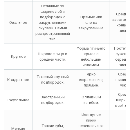
Отличные по
ширине лоб и
Средняя
подбородок с
Прямые или
заостре
Овальное
закругленными
слегка
концам
скулами. Самый
закругленные.
виско
распространенный
тип.
Форма птичьего
Постепе
Широкое лицо в
крыла с
сужение
Круглое
средней части.
небольшим
середин
изломом.
виска
Ярко
Средн
Тяжелый крупный
Квадратное
выраженные,
ширины,
подбородок.
прямые.
узкие
Средн
Заостренный
С плавным
Треугольное
ширина
подбородок.
изгибом.
всей дл
Изогнутые
линии
Тонкие губы,
переключают
Мелкие