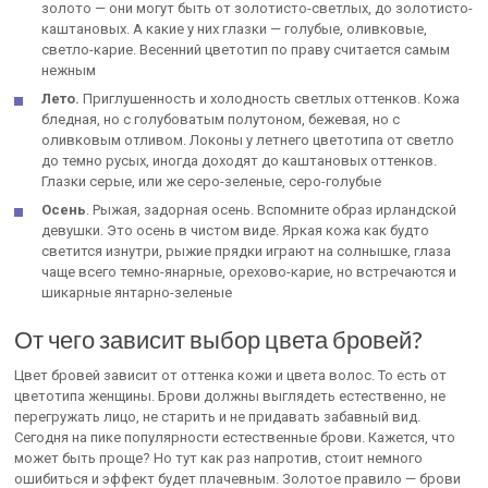
золото — они могут быть от золотисто-светлых, до золотисто-
каштановых. А какие у них глазки — голубые, оливковые,
светло-карие. Весенний цветотип по праву считается самым
нежным
Лето.
Приглушенность и холодность светлых оттенков. Кожа
бледная, но с голубоватым полутоном, бежевая, но с
оливковым отливом. Локоны у летнего цветотипа от светло
до темно русых, иногда доходят до каштановых оттенков.
Глазки серые, или же серо-зеленые, серо-голубые
Осень
. Рыжая, задорная осень. Вспомните образ ирландской
девушки. Это осень в чистом виде. Яркая кожа как будто
светится изнутри, рыжие прядки играют на солнышке, глаза
чаще всего темно-янарные, орехово-карие, но встречаются и
шикарные янтарно-зеленые
От чего зависит выбор цвета бровей?
Цвет бровей зависит от оттенка кожи и цвета волос. То есть от
цветотипа женщины. Брови должны выглядеть естественно, не
перегружать лицо, не старить и не придавать забавный вид.
Сегодня на пике популярности естественные брови. Кажется, что
может быть проще? Но тут как раз напротив, стоит немного
ошибиться и эффект будет плачевным. Золотое правило — брови