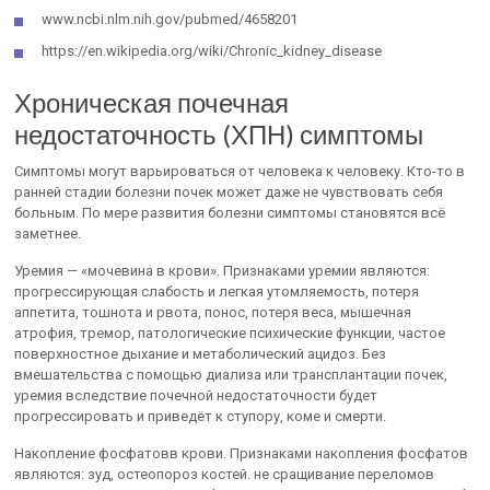
www.ncbi.nlm.nih.gov/pubmed/4658201
https://en.wikipedia.org/wiki/Chronic_kidney_disease
Хроническая почечная
недостаточность (ХПН) симптомы
Симптомы могут варьироваться от человека к человеку. Кто-то в
ранней стадии болезни почек может даже не чувствовать себя
больным. По мере развития болезни симптомы становятся всё
заметнее.
Уремия — «мочевина в крови». Признаками уремии являются:
прогрессирующая слабость и легкая утомляемость, потеря
аппетита, тошнота и рвота, понос, потеря веса, мышечная
атрофия, тремор, патологические психические функции, частое
поверхностное дыхание и метаболический ацидоз. Без
вмешательства с помощью диализа или трансплантации почек,
уремия вследствие почечной недостаточности будет
прогрессировать и приведёт к ступору, коме и смерти.
Накопление фосфатовв крови. Признаками накопления фосфатов
являются: зуд, остеопороз костей. не сращивание переломов