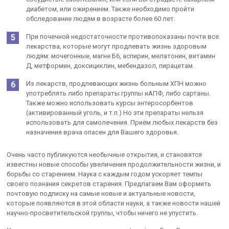
диабетом, или ожирением. Также необходимо пройти
обследование людям в возрасте более 60 лет.
При почечной недостаточности противопоказаны почти все
лекарства, которые могут продлевать жизнь здоровым
людям: мочегонные, магне Б6, аспирин, мелатонин, витамин
Д, метформин, доксициклин, мебендазол, пирацетам.
Из лекарств, продлевающих жизнь больным ХПН можно
употреблять либо препараты группы иАПФ, либо сартаны.
Также можно использовать курсы энтеросорбентов
(активированный уголь, и т.п.) Но эти препараты нельзя
использовать для самолечения. Приём любых лекарств без
назначения врача опасен для Вашего здоровья.
Очень часто публикуются необычные открытия, и становятся
известны новые способы увеличения продолжительности жизни, и
борьбы со старением. Наука с каждым годом ускоряет темпы
своего познания секретов старения. Предлагаем Вам оформить
почтовую подписку на самые новые и актуальные новости,
которые появляются в этой области науки, а также новости нашей
научно-просветительской группы, чтобы ничего не упустить.