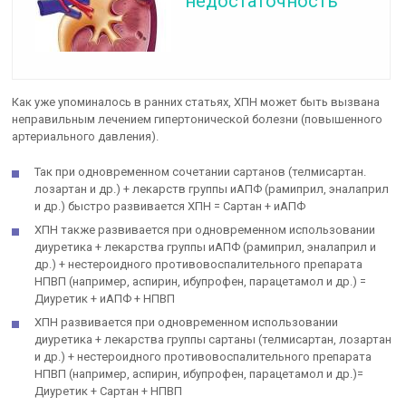
недостаточность
Как уже упоминалось в ранних статьях, ХПН может быть вызвана
неправильным лечением гипертонической болезни (повышенного
артериального давления).
Так при одновременном сочетании сартанов (телмисартан.
лозартан и др.) + лекарств группы иАПФ (рамиприл, эналаприл
и др.) быстро развивается ХПН = Сартан + иАПФ
ХПН также развивается при одновременном использовании
диуретика + лекарства группы иАПФ (рамиприл, эналаприл и
др.) + нестероидного противовоспалительного препарата
НПВП (например, аспирин, ибупрофен, парацетамол и др.) =
Диуретик + иАПФ + НПВП
ХПН развивается при одновременном использовании
диуретика + лекарства группы сартаны (телмисартан, лозартан
и др.) + нестероидного противовоспалительного препарата
НПВП (например, аспирин, ибупрофен, парацетамол и др.)=
Диуретик + Сартан + НПВП