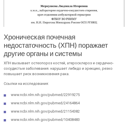
Хроническая почечная
недостаточность (ХПН) поражает
другие органы и системы
ХПН вызывает остеопороз костей, атеросклероз и сердечно-
сосудистые заболевания. нарушает либидо и эрекцию, резко
повышает риск возникновения рака.
Ссылки на исследования:
www.ncbi.nlm.nih.gov/pubmed/22919275
www.ncbi.nlm.nih.gov/pubmed/24164864
www.ncbi.nlm.nih.gov/pubmed/21154382
www.ncbi.nlm.nih.gov/pubmed/10408483