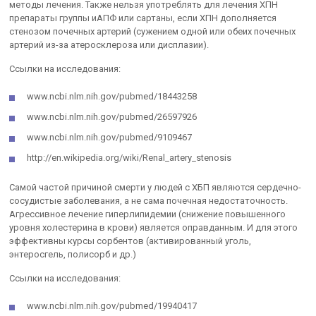
методы лечения. Также нельзя употреблять для лечения ХПН
препараты группы иАПФ или сартаны, если ХПН дополняется
стенозом почечных артерий (сужением одной или обеих почечных
артерий из-за атеросклероза или дисплазии).
Ссылки на исследования:
www.ncbi.nlm.nih.gov/pubmed/18443258
www.ncbi.nlm.nih.gov/pubmed/26597926
www.ncbi.nlm.nih.gov/pubmed/9109467
http://en.wikipedia.org/wiki/Renal_artery_stenosis
Самой частой причиной смерти у людей с ХБП являются сердечно-
сосудистые заболевания, а не сама почечная недостаточность.
Агрессивное лечение гиперлипидемии (снижение повышенного
уровня холестерина в крови) является оправданным. И для этого
эффективны курсы сорбентов (активированный уголь,
энтеросгель, полисорб и др.)
Ссылки на исследования:
www.ncbi.nlm.nih.gov/pubmed/19940417