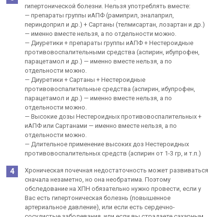
гипертонической болезни. Нельзя употреблять вместе:
— препараты группы иАПФ (рамиприл, эналаприл,
периндоприл и др.) + Сартаны (телмисартан, лозартан и др.)
— именно вместе нельзя, а по отдельности можно.
— Диуретики + препараты группы иАПФ + Нестероидные
противовоспалительными средства (аспирин, ибупрофен,
парацетамол и др.) — именно вместе нельзя, а по
отдельности можно.
— Диуретики + Сартаны + Нестероидные
противовоспалительные средства (аспирин, ибупрофен,
парацетамол и др.) — именно вместе нельзя, а по
отдельности можно.
— Высокие дозы Нестероидных противовоспалительных +
иАПФ или Сартанами — именно вместе нельзя, а по
отдельности можно.
— Длительное применение высоких доз Нестероидных
противовоспалительных средств (аспирин от 1-3 гр, и т.п.)
Хроническая почечная недостаточность может развиваться
сначала незаметно, но она необратима. Поэтому
обследование на ХПН обязательно нужно провести, если у
Вас есть гипертоническая болезнь (повышенное
артериальное давление), или если есть сердечно-
сосудистые заболевания, или если вы страдаете сахарным