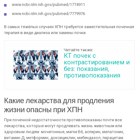
www.ncbi.nlm.nih.gov/pubmed/1774911
www.ncbi.nlm.nih.gov/pubmed/7779976
В самых тяжёлых случаях ХПН требуется заместительная почечная
терапия в виде диализа или замены почки.
Читайте также:
КТ почек с
контрастированием и
без: показания,
противопоказания
Какие лекарства для продления
жизни опасны при ХПН
При почечной недостаточности противопоказаны почти все
лекарства, которые могут продлевать жизнь животным или
здоровым людям: мочегонные, магне Б6, аспирин, мелатонин,
витамин Д, метформин, доксициклин, мебендазол, пирацетам.