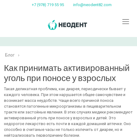
+7 (978) 719 55 95
info@neodent82.com
Блог
›
Как принимать активированный
уголь при поносе у взрослых
Такая деликатная проблема, как диарея, периодически бывает у
каждого человека. При этом нарушается общее самочувствие и
возникает масса неудобств. Чаще всего причиной поноса
становятся патогенные микроорганизмы в пищеварительном
тракте или застойные явления. В этих случаях медики рекомендуют
активированный уголь при поносе у взрослых и детей. Это
недорогое лекарство есть почти в каждой домашней аптечке. Оно
способно в считаные часы не только излечить от диареи, но и
нейтрализовать первопричину болезни.