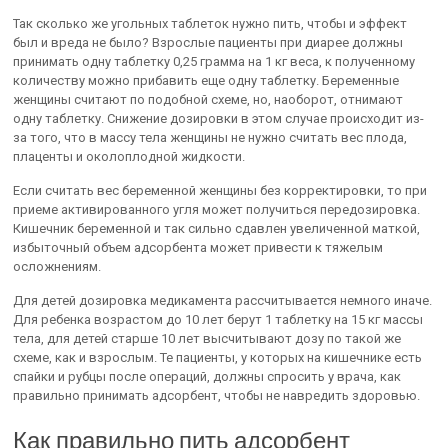
Так сколько же угольных таблеток нужно пить, чтобы и эффект
был и вреда не было? Взрослые пациенты при диарее должны
принимать одну таблетку 0,25 грамма на 1 кг веса, к полученному
количеству можно прибавить еще одну таблетку. Беременные
женщины считают по подобной схеме, но, наоборот, отнимают
одну таблетку. Снижение дозировки в этом случае происходит из-
за того, что в массу тела женщины не нужно считать вес плода,
плаценты и околоплодной жидкости.
Если считать вес беременной женщины без корректировки, то при
приеме активированного угля может получиться передозировка.
Кишечник беременной и так сильно сдавлен увеличенной маткой,
избыточный объем адсорбента может привести к тяжелым
осложнениям.
Для детей дозировка медикамента рассчитывается немного иначе.
Для ребенка возрастом до 10 лет берут 1 таблетку на 15 кг массы
тела, для детей старше 10 лет высчитывают дозу по такой же
схеме, как и взрослым. Те пациенты, у которых на кишечнике есть
спайки и рубцы после операций, должны спросить у врача, как
правильно принимать адсорбент, чтобы не навредить здоровью.
Как правильно пить адсорбент