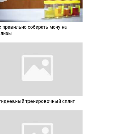
к правильно собирать мочу на
ализы
тидневный тренировочный сплит