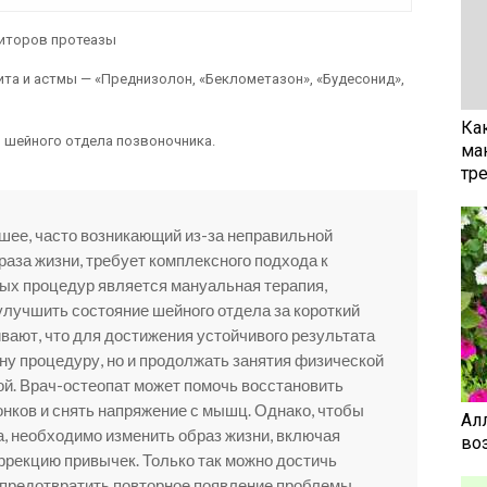
биторов протеазы
та и астмы — «Преднизолон, «Беклометазон», «Будесонид»,
Ка
 шейного отдела позвоночника.
ма
тр
 шее, часто возникающий из-за неправильной
раза жизни, требует комплексного подхода к
ых процедур является мануальная терапия,
улучшить состояние шейного отдела за короткий
вают, что для достижения устойчивого результата
дну процедуру, но и продолжать занятия физической
кой. Врач-остеопат может помочь восстановить
нков и снять напряжение с мышц. Однако, чтобы
Ал
а, необходимо изменить образ жизни, включая
воз
ррекцию привычек. Только так можно достичь
предотвратить повторное появление проблемы.