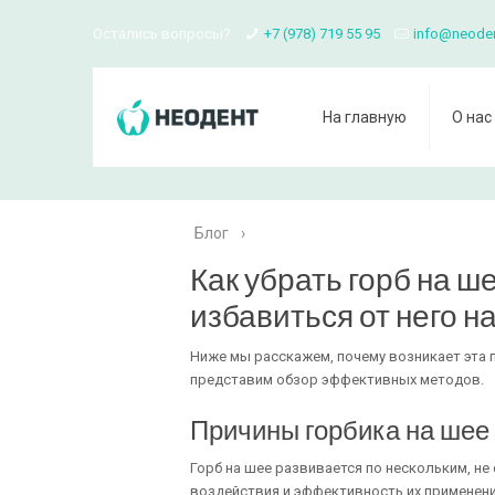
Остались вопросы?
+7 (978) 719 55 95
info@neode
На главную
О нас
Блог
›
Как убрать горб на ше
избавиться от него н
Ниже мы расскажем, почему возникает эта 
представим обзор эффективных методов.
Причины горбика на шее
Горб на шее развивается по нескольким, н
воздействия и эффективность их применени