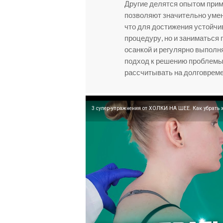
Другие делятся опытом приме
позволяют значительно умен
что для достижения устойчи
процедуру, но и заниматься
осанкой и регулярно выполн
подход к решению проблемы 
рассчитывать на долговрем
3 супер-упражнения от ХОЛКИ НА ШЕЕ. Как убрать хо