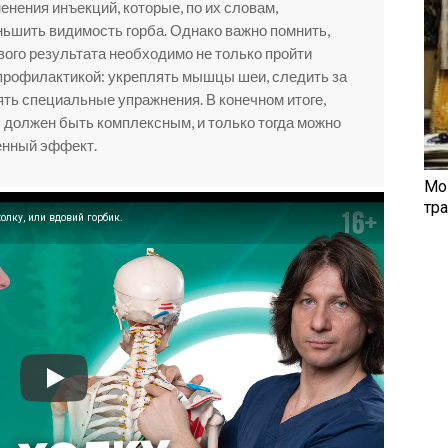
нения инъекций, которые, по их словам,
ьшить видимость горба. Однако важно помнить,
вого результата необходимо не только пройти
 профилактикой: укреплять мышцы шеи, следить за
ять специальные упражнения. В конечном итоге,
должен быть комплексным, и только тогда можно
енный эффект.
Мо
тр
лку, или вдовий горбик.