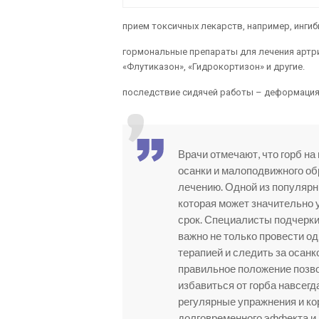
прием токсичных лекарств, например, инги
гормональные препараты для лечения артри
«Флутиказон», «Гидрокортизон» и другие.
последствие сидячей работы – деформация
Врачи отмечают, что горб на
осанки и малоподвижного об
лечению. Одной из популярн
которая может значительно 
срок. Специалисты подчерки
важно не только провести о
терапией и следить за осан
правильное положение позво
избавиться от горба навсегд
регулярные упражнения и ко
долговременного эффекта и 