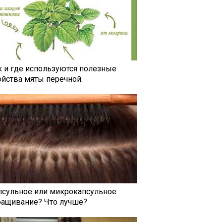
к и где используются полезные
ойства мяты перечной.
псульное или микрокапсульное
ращивание? Что лучше?