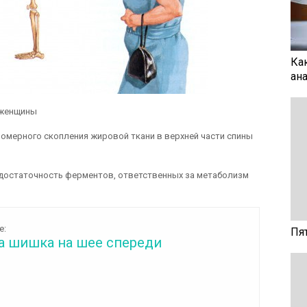
Ка
ан
 женщины
номерного скопления жировой ткани в верхней части спины
едостаточность ферментов, ответственных за метаболизм
е:
Пя
а шишка на шее спереди