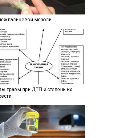
межпальцевой мозоли
ды травм при ДТП и степень их
жести