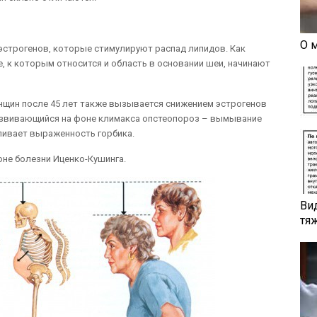
О 
эстрогенов, которые стимулируют распад липидов. Как
, к которым относится и область в основании шеи, начинают
енщин после 45 лет также вызывается снижением эстрогенов
развивающийся на фоне климакса опстеопороз – вымывание
ливает выраженность горбика.
оне болезни Иценко-Кушинга.
Ви
тя