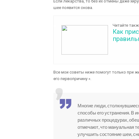
Если лекарства, то без их отмены даже хи
шее появится снова.
Читайте такж
Как при
правиль
Все мои советы ниже помогут только при жи
его первопричину ».
Многие люди, столкнувшиеся
способы его устранения. В 
различных процедурах, обе
отмечают, что мануальная т
улучшить состояние шеи, с