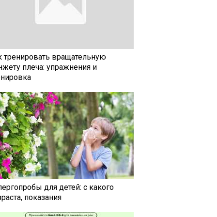
к тренировать вращательную
нжету плеча: упражнения и
енировка
лергопробы для детей: с какого
раста, показания