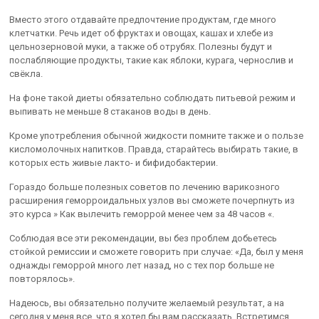
Вместо этого отдавайте предпочтение продуктам, где много
клетчатки. Речь идет об фруктах и овощах, кашах и хлебе из
цельнозерновой муки, а также об отрубях. Полезны будут и
послабляющие продукты, такие как яблоки, курага, чернослив и
свёкла.
На фоне такой диеты обязательно соблюдать питьевой режим и
выпивать не меньше 8 стаканов воды в день.
Кроме употребления обычной жидкости помните также и о пользе
кисломолочных напитков. Правда, старайтесь выбирать такие, в
которых есть живые лакто- и бифидобактерии.
Гораздо больше полезных советов по лечению варикозного
расширения геморроидальных узлов вы сможете почерпнуть из
это курса » Как вылечить геморрой менее чем за 48 часов «.
Соблюдая все эти рекомендации, вы без проблем добьетесь
стойкой ремиссии и сможете говорить при случае: «Да, был у меня
однажды геморрой много лет назад, но с тех пор больше не
повторялось».
Надеюсь, вы обязательно получите желаемый результат, а на
сегодня у меня все, что я хотел бы вам рассказать. Встретимся