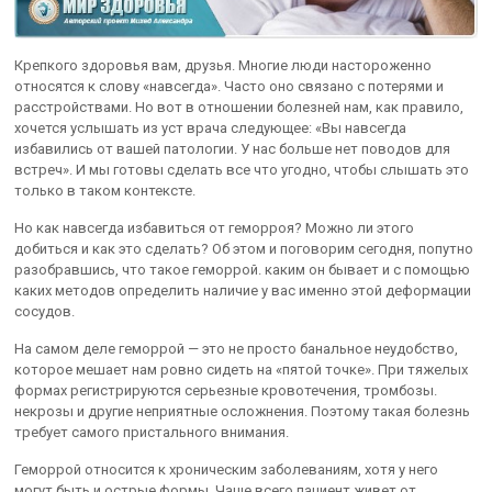
Крепкого здоровья вам, друзья. Многие люди настороженно
относятся к слову «навсегда». Часто оно связано с потерями и
расстройствами. Но вот в отношении болезней нам, как правило,
хочется услышать из уст врача следующее: «Вы навсегда
избавились от вашей патологии. У нас больше нет поводов для
встреч». И мы готовы сделать все что угодно, чтобы слышать это
только в таком контексте.
Но как навсегда избавиться от геморроя? Можно ли этого
добиться и как это сделать? Об этом и поговорим сегодня, попутно
разобравшись, что такое геморрой. каким он бывает и с помощью
каких методов определить наличие у вас именно этой деформации
сосудов.
На самом деле геморрой — это не просто банальное неудобство,
которое мешает нам ровно сидеть на «пятой точке». При тяжелых
формах регистрируются серьезные кровотечения, тромбозы.
некрозы и другие неприятные осложнения. Поэтому такая болезнь
требует самого пристального внимания.
Геморрой относится к хроническим заболеваниям, хотя у него
могут быть и острые формы. Чаще всего пациент живет от