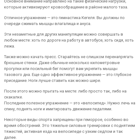
Основное внимание направлено на такие физические нагрузки,
которые активизируют кровообращение в районе малого таза.
Отличное упражнение — это гимнастика Кегеля. Вы должны по
очереди сжимать мышцы влагалища и ануса.
Эти незаметные для других манипуляции можно совершать в
любом месте: хоть по дороге на работу в автобусе, хоть сидя, хоть
лежа.
Также можно качать пресс. Старайтесь не слишком перенапрягать
брюшные стенки. Даже обычные несколько километровые
прогулки или посильный бег помогут вам укрепить мышцы
тазового дна. Еще одно эффективное упражнение — это глубокое
приседание. Ноги лучше ставить как можно шире.
После этого можно прыгать на месте: либо просто так, либо на
скакалке.
Последнее полезное упражнение — это «велосипед». Нужно лечь на
спину, поднять ноги и имитировать движение педалями.
Некоторые виды спорта запрещены при геморрое, особенно во
время обострений. Это тяжелые силовые тренировки с поднятием
тяжестей, активная езда на велосипеде с узким седлом и так
далее.