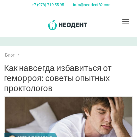
+7 (978) 719 55 95
info@neodent82.com
Блог
›
Как навсегда избавиться от
геморроя: советы опытных
проктологов