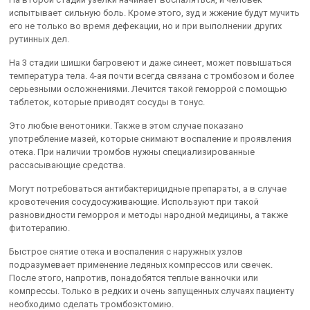
испытывает сильную боль. Кроме этого, зуд и жжение будут мучить
его не только во время дефекации, но и при выполнении других
рутинных дел.
На 3 стадии шишки багровеют и даже синеет, может повышаться
температура тела. 4-ая почти всегда связана с тромбозом и более
серьезными осложнениями. Лечится такой геморрой с помощью
таблеток, которые приводят сосуды в тонус.
Это любые венотоники. Также в этом случае показано
употребление мазей, которые снимают воспаление и проявления
отека. При наличии тромбов нужны специализированные
рассасывающие средства.
Могут потребоваться антибактерицидные препараты, а в случае
кровотечения сосудосуживающие. Используют при такой
разновидности геморроя и методы народной медицины, а также
фитотерапию.
Быстрое снятие отека и воспаления с наружных узлов
подразумевает применение ледяных компрессов или свечек.
После этого, напротив, понадобятся теплые ванночки или
компрессы. Только в редких и очень запущенных случаях пациенту
необходимо сделать тромбоэктомию.