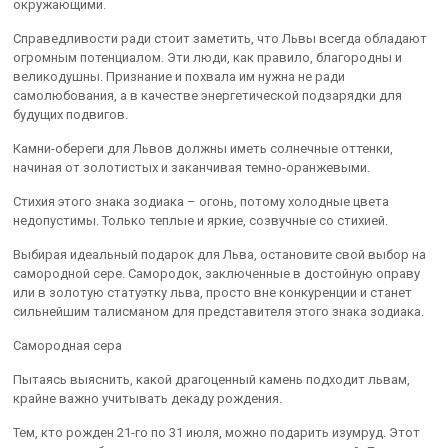
окружающими.
Справедливости ради стоит заметить, что Львы всегда обладают
огромным потенциалом. Эти люди, как правило, благородны и
великодушны. Признание и похвала им нужна не ради
самолюбования, а в качестве энергетической подзарядки для
будущих подвигов.
Камни-обереги для Львов должны иметь солнечные оттенки,
начиная от золотистых и заканчивая темно-оранжевыми.
Стихия этого знака зодиака – огонь, потому холодные цвета
недопустимы. Только теплые и яркие, созвучные со стихией.
Выбирая идеальный подарок для Льва, остановите свой выбор на
самородной сере. Самородок, заключенные в достойную оправу
или в золотую статуэтку льва, просто вне конкуренции и станет
сильнейшим талисманом для представителя этого знака зодиака.
Cамородная сера
Пытаясь выяснить, какой драгоценный камень подходит львам,
крайне важно учитывать декаду рождения.
Тем, кто рожден 21-го по 31 июля, можно подарить изумруд. Этот