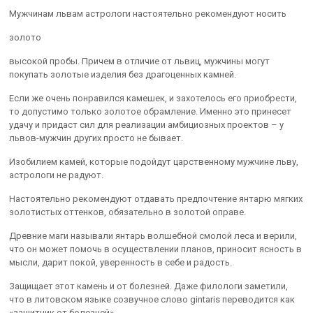
Мужчинам львам астрологи настоятельно рекомендуют носить
золото
высокой пробы. Причем в отличие от львиц, мужчины могут
покупать золотые изделия без драгоценных камней.
Если же очень понравился камешек, и захотелось его приобрести,
то допустимо только золотое обрамление. Именно это принесет
удачу и придаст сил для реализации амбициозных проектов – у
львов-мужчин других просто не бывает.
Изобилием камей, которые подойдут царственному мужчине льву,
астрологи не радуют.
Настоятельно рекомендуют отдавать предпочтение янтарю мягких
золотистых оттенков, обязательно в золотой оправе.
Древние маги называли янтарь волшебной смолой леса и верили,
что он может помочь в осуществлении планов, приносит ясность в
мысли, дарит покой, уверенность в себе и радость.
Защищает этот камень и от болезней. Даже филологи заметили,
что в литовском языке созвучное слово gintaris переводится как
«защитник от болезней».