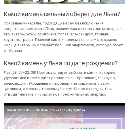
Какой камень сильный оберег для Льва?
Основные минералы, подходящие всем без исключения
представителям знака Льва, независимо от пола и даты рождения,
это: янтарь, рубин, бриллиант, топаз, александрит, горный
хрусталь, гранат. Главный камень-талисман знака — это камень
Солнца янтарь. Он обладает большой энергетикой, которую берет
от Солнца.
Какой камень у Льва по дате рождения?
Лев (23. 07–22. 08) Поэтому следует выбирать камни, которые
удержат или восстановят равновесие — бриллиант, гелиодор,
александрит. Украшения с тигровым или кошачьим глазом,
цитрином, янтарем и топазом уберегут Львов от неудач. Они
отводят негатив и привлекают положительную энергию.
Камни талисманы для Льва. Камни по знаку Зодиака.