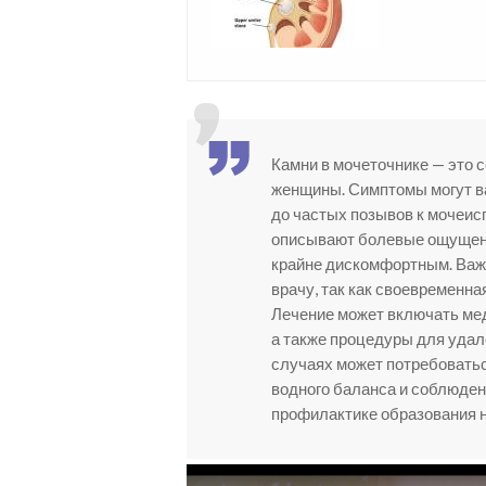
Камни в мочеточнике — это 
женщины. Симптомы могут ва
до частых позывов к мочеис
описывают болевые ощущени
крайне дискомфортным. Важн
врачу, так как своевременн
Лечение может включать мед
а также процедуры для удале
случаях может потребовать
водного баланса и соблюден
профилактике образования 