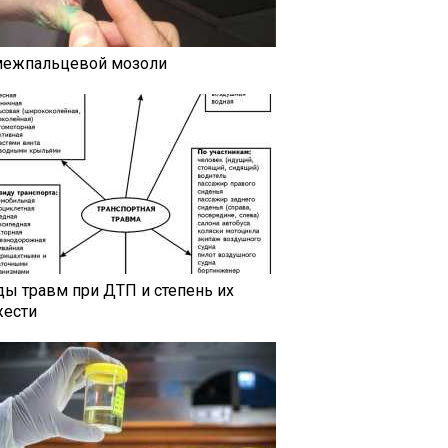
межпальцевой мозоли
ды травм при ДТП и степень их
жести