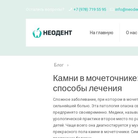
Остались вопросы?
+7 (978) 719 55 95
info@neode
На главную
О нас
Блог
›
Камни в мочеточнике
способы лечения
Сложное заболевание, при котором в мочет
сильнейшей болью. Эта патология опасна с
предпринято своевременно. Медики, называ
урологической практике второе место по р
детей. Чаще всего она диагностируется у м
прекрасного пола камни в мочеточнике. С