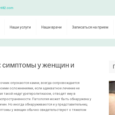
nt82.com
Наши услуги
Наши врачи
Записаться на прием
: симптомы у женщин и
очник опускаются камни, всегда сопровождается
воими осложнениями, если адекватное лечение не
я такой недуг уретеролитиазом, отводят ему в
аспространенности. Патология может быть обнаружена у
ужчин. Но иногда обнаруживаются и у представительниц
имптомы у женщин обычно свидетельствуют о тяжелом