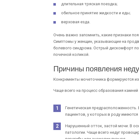
длительная тряская поездка;
обильное принятие жидкости и еды;
верховая езда.
Очень важно запомнить, какие признаки по
Симптомы у женщин, указывающие на продв
болевого синдрома. Острый дискомфорт поя
почечной коликой.
Причины появления неду
Конкременты мочеточника формируются из
Чаще всего на процесс образования камне
Генетическая предрасположенность. В
пациентов, у которых в роду имеются
Нарушенный отток, застой мочи. В о
патологии. Чаще всего недуг провоци
перегибы или аномалии пузыря.