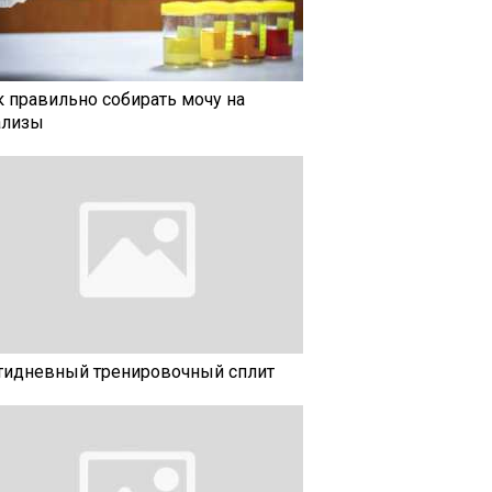
к правильно собирать мочу на
ализы
тидневный тренировочный сплит