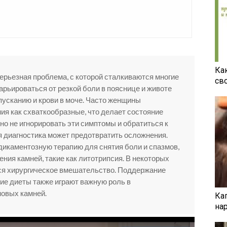
Ка
серьезная проблема, с которой сталкиваются многие
св
рьироваться от резкой боли в пояснице и животе
пусканию и крови в моче. Часто женщины
я как схваткообразные, что делает состояние
о не игнорировать эти симптомы и обратиться к
ая диагностика может предотвратить осложнения.
икаментозную терапию для снятия боли и спазмов,
ния камней, такие как литотрипсия. В некоторых
ся хирургическое вмешательство. Поддержание
ие диеты также играют важную роль в
новых камней.
Ка
на