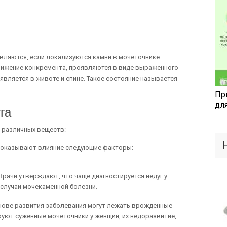
являются, если локализуются камни в мочеточнике.
ижение конкремента, проявляются в виде выраженного
вляется в животе и спине. Такое состояние называется
Пр
дл
га
 различных веществ:
й оказывают влияние следующие факторы:
рачи утверждают, что чаще диагностируется недуг у
 случаи мочекаменной болезни.
снове развития заболевания могут лежать врожденные
руют суженные мочеточники у женщин, их недоразвитие,