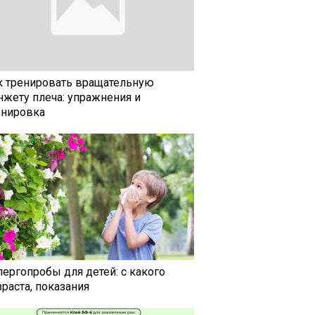
к тренировать вращательную
нжету плеча: упражнения и
енировка
лергопробы для детей: с какого
раста, показания