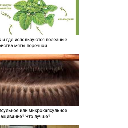
к и где используются полезные
ойства мяты перечной.
псульное или микрокапсульное
ращивание? Что лучше?