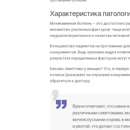
протекании болезни.
Характеристика патолог
Мочекаменная болезнь – это достаточно ра
множество различных факторов. Чаще всего
неудовлетворительного качества питьевой 
Большинство пациентов на протяжении дли
конкрементов. Ведь признаки недуга появля
результате определенных факторов могут п
Каковы симптомы у женщин? Это, в первую 
коликах (указывает на опускание конкремен
обратиться к доктору.
Врачи отмечают, что камни 
различными симптомами, вкл
мочеиспускании и кровь в м
и рвотой, что делает состо