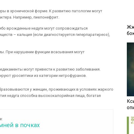
ы в хронической форме. К развитию патологии могут
актера. Например, пиелонефрит.
Жж
ибо врожденные недуги могут сопровождаться
бок
ществ – кальция (если диагностируется гиперпаратиреоз),
ы. При нарушении функции всасывания могут
едикаменты могут привести к развитию заболевания.
ируют уросептики из категории нитрофуранов.
бразовываются у женщин, проживающих в условиях жаркого
ития недуга способна высококалорийная пища, богатая
Кси
оп
е:
мней в почках