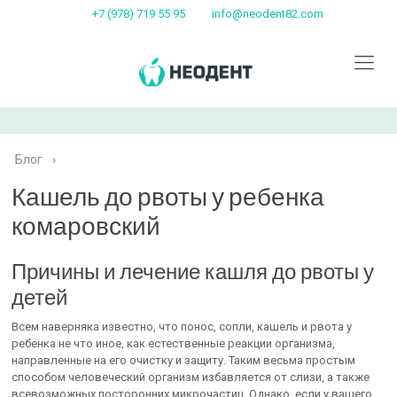
+7 (978) 719 55 95
info@neodent82.com
Блог
›
Кашель до рвоты у ребенка
комаровский
Причины и лечение кашля до рвоты у
детей
Всем наверняка известно, что понос, сопли, кашель и рвота у
ребенка не что иное, как естественные реакции организма,
направленные на его очистку и защиту. Таким весьма простым
способом человеческий организм избавляется от слизи, а также
всевозможных посторонних микрочастиц. Однако, если у вашего