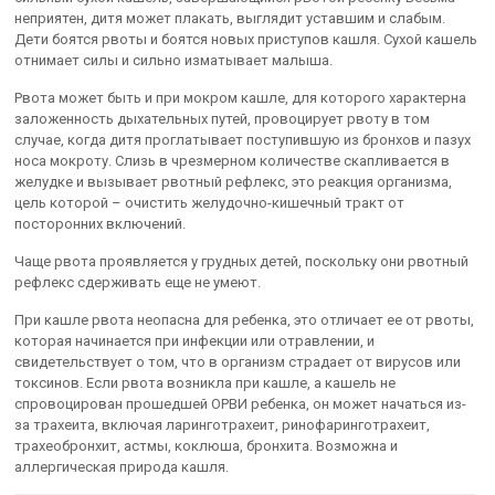
неприятен, дитя может плакать, выглядит уставшим и слабым.
Дети боятся рвоты и боятся новых приступов кашля. Сухой кашель
отнимает силы и сильно изматывает малыша.
Рвота может быть и при мокром кашле, для которого характерна
заложенность дыхательных путей, провоцирует рвоту в том
случае, когда дитя проглатывает поступившую из бронхов и пазух
носа мокроту. Слизь в чрезмерном количестве скапливается в
желудке и вызывает рвотный рефлекс, это реакция организма,
цель которой – очистить желудочно-кишечный тракт от
посторонних включений.
Чаще рвота проявляется у грудных детей, поскольку они рвотный
рефлекс сдерживать еще не умеют.
При кашле рвота неопасна для ребенка, это отличает ее от рвоты,
которая начинается при инфекции или отравлении, и
свидетельствует о том, что в организм страдает от вирусов или
токсинов. Если рвота возникла при кашле, а кашель не
спровоцирован прошедшей ОРВИ ребенка, он может начаться из-
за трахеита, включая ларинготрахеит, ринофаринготрахеит,
трахеобронхит, астмы, коклюша, бронхита. Возможна и
аллергическая природа кашля.