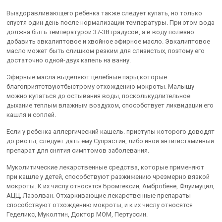
Выздоравливающего ребенка также следует купать, но только
спустя один день после нормализации температуры. При этом вода
должна быть температурой 37-38 градусов, а в воду полезно
добавить эвкалиптовое и хвойное эфирное масло. Эвкалиптовое
масло может быть слишком резким для слизистых, поэтому его
достаточно одной-двух капель на ванну.
Эфирные масла выделяют целебные пары,которые
благоприятствуютбыстрому отхождению мокроты. Малышу
можно купаться до остывания воды, посколькудлительное
дыхание теплым влажным воздухом, способствует ликвидации его
кашля и соплей.
Если у ребенка аллергический кашель. приступы которого доводят
до рвоты, следует дать ему Супрастин, либо иной антигистаминный
препарат для снятия симптомов заболевания.
Муколитические лекарственные средства, которые применяют
при кашле у детей, способствуют разжижению чрезмерно вязкой
мокроты. К их числу относятся Бромгексин, Амбробене, Флуимуцил,
АЦЦ, Лазолван. Отхаркивающие лекарственные препараты
способствуют отхождению мокроты, и к их числу относятся
Геделикс, Муколтин, Доктор МОМ, Пертуссин.