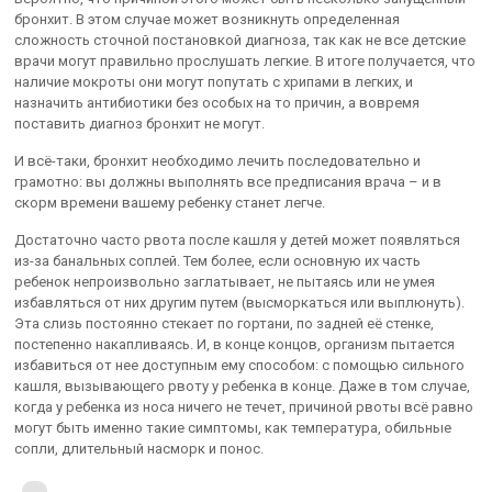
бронхит. В этом случае может возникнуть определенная
сложность сточной постановкой диагноза, так как не все детские
врачи могут правильно прослушать легкие. В итоге получается, что
наличие мокроты они могут попутать с хрипами в легких, и
назначить антибиотики без особых на то причин, а вовремя
поставить диагноз бронхит не могут.
И всё-таки, бронхит необходимо лечить последовательно и
грамотно: вы должны выполнять все предписания врача – и в
скорм времени вашему ребенку станет легче.
Достаточно часто рвота после кашля у детей может появляться
из-за банальных соплей. Тем более, если основную их часть
ребенок непроизвольно заглатывает, не пытаясь или не умея
избавляться от них другим путем (высморкаться или выплюнуть).
Эта слизь постоянно стекает по гортани, по задней её стенке,
постепенно накапливаясь. И, в конце концов, организм пытается
избавиться от нее доступным ему способом: с помощью сильного
кашля, вызывающего рвоту у ребенка в конце. Даже в том случае,
когда у ребенка из носа ничего не течет, причиной рвоты всё равно
могут быть именно такие симптомы, как температура, обильные
сопли, длительный насморк и понос.