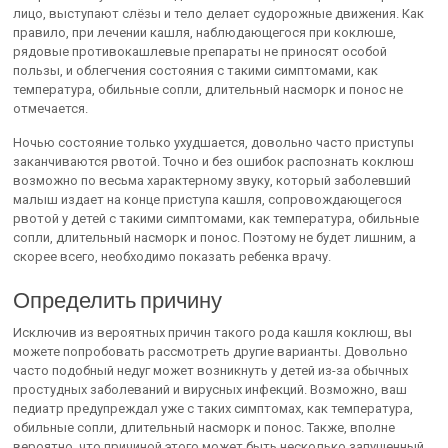
лицо, выступают слёзы и тело делает судорожные движения. Как
правило, при лечении кашля, наблюдающегося при коклюше,
рядовые противокашлевые препараты не приносят особой
пользы, и облегчения состояния с такими симптомами, как
температура, обильные сопли, длительный насморк и понос не
отмечается.
Ночью состояние только ухудшается, довольно часто приступы
заканчиваются рвотой. Точно и без ошибок распознать коклюш
возможно по весьма характерному звуку, который заболевший
малыш издает на конце приступа кашля, сопровождающегося
рвотой у детей с такими симптомами, как температура, обильные
сопли, длительный насморк и понос. Поэтому не будет лишним, а
скорее всего, необходимо показать ребенка врачу.
Определить причину
Исключив из вероятных причин такого рода кашля коклюш, вы
можете попробовать рассмотреть другие варианты. Довольно
часто подобный недуг может возникнуть у детей из-за обычных
простудных заболеваний и вирусных инфекций. Возможно, ваш
педиатр предупреждал уже с таких симптомах, как температура,
обильные сопли, длительный насморк и понос. Также, вполне
вероятно, что причиной этого может быть несколько запущенный