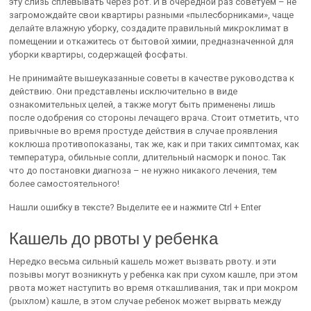
эту слизь сплевывать через рот. И в очередной раз советуем – не
загромождайте свои квартиры разными «пылесборниками», чаще
делайте влажную уборку, создадите правильный микроклимат в
помещении и откажитесь от бытовой химии, предназначенной для
уборки квартиры, содержащей фосфаты.
Не принимайте вышеуказанные советы в качестве руководства к
действию. Они представлены исключительно в виде
ознакомительных целей, а также могут быть применены лишь
после одобрения со стороны лечащего врача. Стоит отметить, что
привычные во время простуде действия в случае проявления
коклюша противопоказаны, так же, как и при таких симптомах, как
температура, обильные сопли, длительный насморк и понос. Так
что до постановки диагноза – не нужно никакого лечения, тем
более самостоятельного!
Нашли ошибку в тексте? Выделите ее и нажмите Ctrl + Enter
Кашель до рвоты у ребенка
Нередко весьма сильный кашель может вызвать рвоту. и эти
позывы могут возникнуть у ребенка как при сухом кашле, при этом
рвота может наступить во время откашливания, так и при мокром
(рыхлом) кашле, в этом случае ребенок может вырвать между