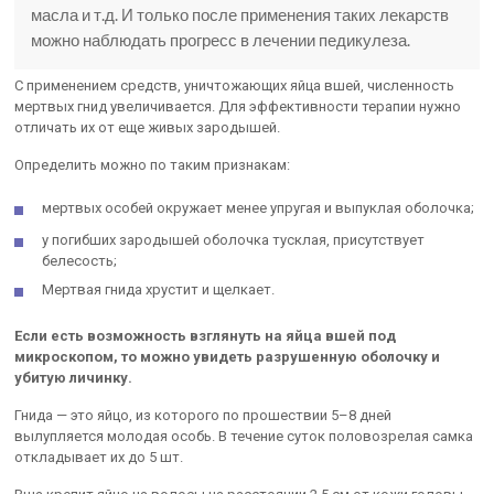
масла и т.д. И только после применения таких лекарств
можно наблюдать прогресс в лечении педикулеза.
С применением средств, уничтожающих яйца вшей, численность
мертвых гнид увеличивается. Для эффективности терапии нужно
отличать их от еще живых зародышей.
Определить можно по таким признакам:
мертвых особей окружает менее упругая и выпуклая оболочка;
у погибших зародышей оболочка тусклая, присутствует
белесость;
Мертвая гнида хрустит и щелкает.
Если есть возможность взглянуть на яйца вшей под
микроскопом, то можно увидеть разрушенную оболочку и
убитую личинку.
Гнида — это яйцо, из которого по прошествии 5–8 дней
вылупляется молодая особь. В течение суток половозрелая самка
откладывает их до 5 шт.