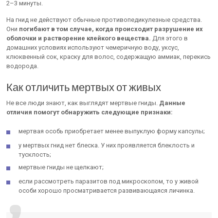
2–3 минуты.
На гнид не действуют обычные противопедикулезные средства.
Они
погибают в том случае, когда происходит разрушение их
оболочки и растворение клейкого вещества.
Для этого в
домашних условиях используют чемеричную воду, уксус,
клюквенный сок, краску для волос, содержащую аммиак, перекись
водорода.
Как отличить мертвых от живых
Не все люди знают, как выглядят мертвые гниды.
Данные
отличия помогут обнаружить следующие признаки:
мертвая особь приобретает менее выпуклую форму капсулы;
у мертвых гнид нет блеска. У них проявляется блеклость и
тусклость;
мертвые гниды не щелкают;
если рассмотреть паразитов под микроскопом, то у живой
особи хорошо просматривается развивающаяся личинка.