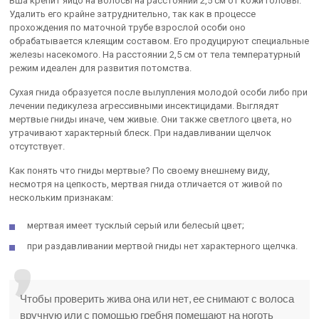
Вша крепит яйцо на волосы на расстоянии 2,5 см от кожи головы.
Удалить его крайне затруднительно, так как в процессе
прохождения по маточной трубе взрослой особи оно
обрабатывается клеящим составом. Его продуцируют специальные
железы насекомого. На расстоянии 2,5 см от тела температурный
режим идеален для развития потомства.
Сухая гнида образуется после вылупления молодой особи либо при
лечении педикулеза агрессивными инсектицидами. Выглядят
мертвые гниды иначе, чем живые. Они также светлого цвета, но
утрачивают характерный блеск. При надавливании щелчок
отсутствует.
Как понять что гниды мертвые? По своему внешнему виду,
несмотря на цепкость, мертвая гнида отличается от живой по
нескольким признакам:
мертвая имеет тусклый серый или белесый цвет;
при раздавливании мертвой гниды нет характерного щелчка.
Чтобы проверить жива она или нет, ее снимают с волоса
вручную или с помощью гребня помещают на ноготь