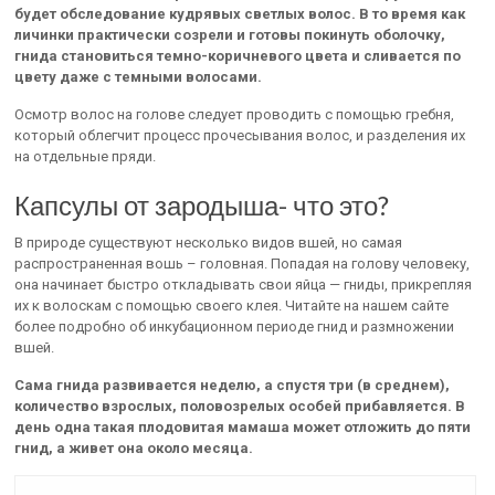
будет обследование кудрявых светлых волос. В то время как
личинки практически созрели и готовы покинуть оболочку,
гнида становиться темно-коричневого цвета и сливается по
цвету даже с темными волосами.
Осмотр волос на голове следует проводить с помощью гребня,
который облегчит процесс прочесывания волос, и разделения их
на отдельные пряди.
Капсулы от зародыша- что это?
В природе существуют несколько видов вшей, но самая
распространенная вошь – головная. Попадая на голову человеку,
она начинает быстро откладывать свои яйца — гниды, прикрепляя
их к волоскам с помощью своего клея. Читайте на нашем сайте
более подробно об инкубационном периоде гнид и размножении
вшей.
Сама гнида развивается неделю, а спустя три (в среднем),
количество взрослых, половозрелых особей прибавляется. В
день одна такая плодовитая мамаша может отложить до пяти
гнид, а живет она около месяца.