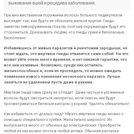
выживания вшей и рецидива заболевания.
При множественном поражении волосы больного педикулезом
выглядят так, как будто их обсыпали мелкой крупой. Гниды
заметны невооруженным глазом, поэтому окружающие будут его
сторониться. Доказывать людям, что гниды сухие и безопасные,
бесполезно.
Избавившись от живых паразитов и уничтожив зародыши, не
стоит ждать, что мертвые гниды отвалятся сами собой. На это
может уйти очень много времени, и нет никакой гарантии, что
все они неживые. Возможно, среди них остались
жизнеспособные и, если их проглядеть, то можно ожидать
появления нового поколения несносного паразита. Лучше
заняться их удалением пусть даже и руками.
Мертвая гнида сама сразу не отпадет. Даже чистые и ухоженные
волосы будут смотреться неопрятно, если сквозь них будут
просматриваться белесые капсулы у корней. Удалять обязательно!
Как избавиться от дохлых гнид? Убрать мертвые гниды можно с
помощью специального гребня. Желательно широкого. Их
выпускается много от обычных до электрических. Приобрести
любой из них можно почти в любой аптеке. Обычная расческа