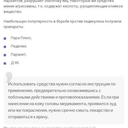
паразитов, разрушает оболочку яиц. Некоторые же средства
менее агрессивны, т.к. содержат кислоты, расщепляющие клейкое
вещество.
Наибольшую популярность в борьбе против педикулеза получили
препараты:
Пара Плюс;
Педилин;
Паранит;
Д 95.
Использовать средства нужно согласно инструкции по
применению, предварительно ознакомившись с
побочными действиями и противопоказаниями. Если при
нанесении на кожу головы медикамента, проявился зуд
или же покраснения, нужно срочно смыть лекарство и
отправиться к врачу.