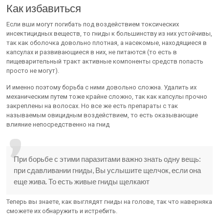
Как избавиться
Если вши могут погибать под воздействием токсических
инсектицидных веществ, то гниды к большинству из них устойчивы,
так как оболочка довольно плотная, а насекомые, находящиеся в
капсулах и развивающиеся в них, не питаются (то есть в
пищеварительный тракт активные компоненты средств попасть
просто не могут).
И именно поэтому борьба с ними довольно сложна. Удалить их
механическим путем тоже крайне сложно, так как капсулы прочно
закреплены на волосах. Но все же есть препараты с так
называемым овицидным воздействием, то есть оказывающие
влияние непосредственно на гнид
При борьбе с этими паразитами важно знать одну вещь:
при сдавливании гниды, Вы услышите щелчок, если она
еще жива. То есть живые гниды щелкают
Теперь вы знаете, как выглядят гниды на голове, так что наверняка
сможете их обнаружить и истребить.