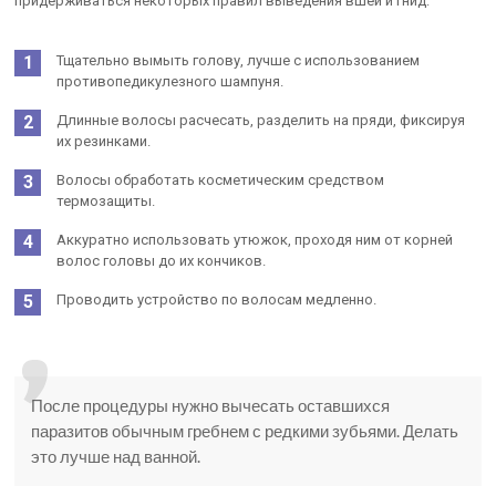
придерживаться некоторых правил выведения вшей и гнид:
Тщательно вымыть голову, лучше с использованием
противопедикулезного шампуня.
Длинные волосы расчесать, разделить на пряди, фиксируя
их резинками.
Волосы обработать косметическим средством
термозащиты.
Аккуратно использовать утюжок, проходя ним от корней
волос головы до их кончиков.
Проводить устройство по волосам медленно.
После процедуры нужно вычесать оставшихся
паразитов обычным гребнем с редкими зубьями. Делать
это лучше над ванной.