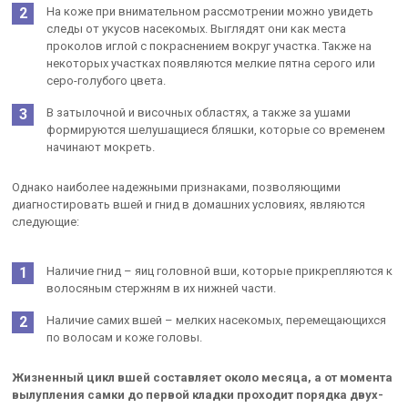
На коже при внимательном рассмотрении можно увидеть
следы от укусов насекомых. Выглядят они как места
проколов иглой с покраснением вокруг участка. Также на
некоторых участках появляются мелкие пятна серого или
серо-голубого цвета.
В затылочной и височных областях, а также за ушами
формируются шелушащиеся бляшки, которые со временем
начинают мокреть.
Однако наиболее надежными признаками, позволяющими
диагностировать вшей и гнид в домашних условиях, являются
следующие:
Наличие гнид – яиц головной вши, которые прикрепляются к
волосяным стержням в их нижней части.
Наличие самих вшей – мелких насекомых, перемещающихся
по волосам и коже головы.
Жизненный цикл вшей составляет около месяца, а от момента
вылупления самки до первой кладки проходит порядка двух-