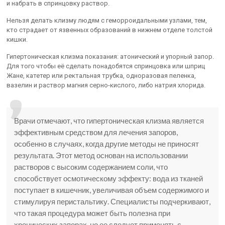
и набрать в спринцовку раствор.
Нельзя делать клизму людям с геморроидальными узлами, тем,
кто страдает от язвенных образований в нижнем отделе толстой
кишки.
Гипертоническая клизма показания: атонический и упорный запор.
Для того чтобы её сделать понадобятся спринцовка или шприц
Жане, катетер или ректальная трубка, одноразовая пеленка,
вазелин и раствор магния серно-кислого, либо натрия хлорида.
Врачи отмечают, что гипертоническая клизма является
эффективным средством для лечения запоров,
особенно в случаях, когда другие методы не приносят
результата. Этот метод основан на использовании
растворов с высоким содержанием соли, что
способствует осмотическому эффекту: вода из тканей
поступает в кишечник, увеличивая объем содержимого и
стимулируя перистальтику. Специалисты подчеркивают,
что такая процедура может быть полезна при
хронических запорах, но ее следует применять с