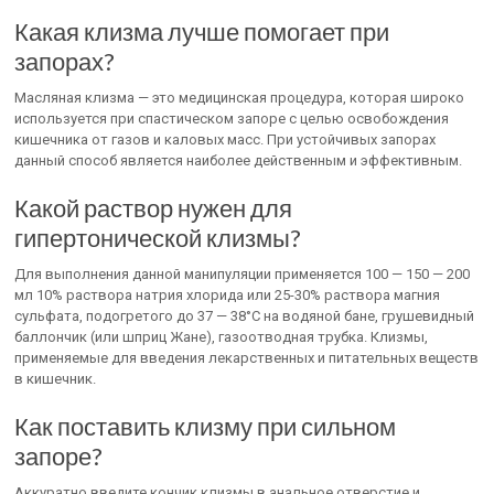
Какая клизма лучше помогает при
запорах?
Масляная клизма — это медицинская процедура, которая широко
используется при спастическом запоре с целью освобождения
кишечника от газов и каловых масс. При устойчивых запорах
данный способ является наиболее действенным и эффективным.
Какой раствор нужен для
гипертонической клизмы?
Для выполнения данной манипуляции применяется 100 — 150 — 200
мл 10% раствора натрия хлорида или 25-30% раствора магния
сульфата, подогретого до 37 — 38°С на водяной бане, грушевидный
баллончик (или шприц Жане), газоотводная трубка. Клизмы,
применяемые для введения лекарственных и питательных веществ
в кишечник.
Как поставить клизму при сильном
запоре?
Аккуратно введите кончик клизмы в анальное отверстие и