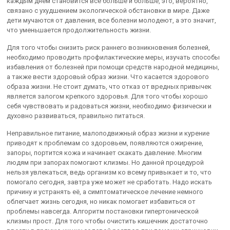
каждым днем становится все больше и больше, это, вероятно,
связано с ухудшением экологической обстановки в мире. Даже
дети мучаются от давления, все болезни молодеют, а это значит,
что уменьшается продолжительность жизни.
Для того чтобы снизить риск раннего возникновения болезней,
необходимо проводить профилактические меры, изучать способы
избавления от болезней при помощи средств народной медицины,
а также вести здоровый образ жизни. Что касается здорового
образа жизни. Не стоит думать, что отказ от вредных привычек
является залогом крепкого здоровья. Для того чтобы хорошо
себя чувствовать и радоваться жизни, необходимо физически и
духовно развиваться, правильно питаться.
Неправильное питание, малоподвижный образ жизни и курение
приводят к проблемам со здоровьем, появляются ожирение,
запоры, портится кожа и начинает скакать давление. Многим
людям при запорах помогают клизмы. Но данной процедурой
нельзя увлекаться, ведь организм ко всему привыкает и то, что
помогало сегодня, завтра уже может не сработать. Надо искать
причину и устранять её, а симптоматическое лечение немного
облегчает жизнь сегодня, но никак помогает избавиться от
проблемы навсегда. Алгоритм постановки гипертонической
клизмы прост. Для того чтобы очистить кишечник достаточно