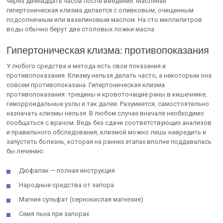
через двенадцать часов после введения. Масляная
гипертоническая клизма делается с оливковым, очищенным
подсолнечным или вазелиновым маслом. На сто миллилитров
воды обычно берут две столовых ложки масла.
Гипертоническая клизма: противопоказания
У любого средства и метода есть свои показания и
противопоказания. Клизму нельзя делать часто, а некоторым она
совсем противопоказана. Гипертоническая клизма
противопоказания: трещины и кровоточащие раны в кишечнике,
геморроидальные узлы и так далее. Разумеется, самостоятельно
назначать клизмы нельзя. В любом случае вначале необходимо
пообщаться с врачом. Ведь без сдачи соответствующих анализов
и правильного обследования, клизмой можно лишь навредить и
запустить болезнь, которая на ранних этапах вполне поддавалась
бы лечению.
Дюфалак — полная инструкция
Народные средства от запора
Магния сульфат (сернокислая магнезия)
Семя льна при запорах