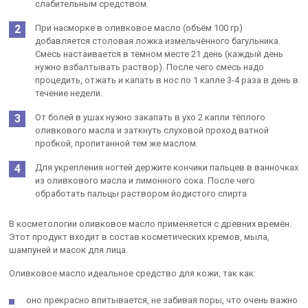
слабительным средством.
При насморке в оливковое масло (объём 100 гр)
добавляется столовая ложка измельчённого багульника.
Смесь настаивается в тёмном месте 21 день (каждый день
нужно взбалтывать раствор). После чего смесь надо
процедить, отжать и капать в нос по 1 капле 3-4 раза в день в
течение недели.
От болей в ушах нужно закапать в ухо 2 капли тёплого
оливкового масла и заткнуть слуховой проход ватной
пробкой, пропитанной тем же маслом.
Для укрепления ногтей держите кончики пальцев в ванночках
из оливкового масла и лимонного сока. После чего
обработать пальцы раствором йодистого спирта
В косметологии оливковое масло применяется с древних времён.
Этот продукт входит в состав косметических кремов, мыла,
шампуней и масок для лица.
Оливковое масло идеальное средство для кожи, так как:
оно прекрасно впитывается, не забивая поры, что очень важно