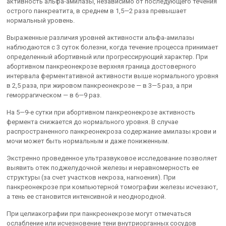
активность альфа-амилазы, независимо от последующего течения
острого панкреатита, в среднем в 1,5—2 раза превышает
нормальный уровень.
Выраженные различия уровней активности альфа-амилазы
наблюдаются с 3 суток болезни, когда течение процесса принимает
определенный абортивный или прогрессирующий характер. При
абортивном панкреонекрозе верхняя граница достоверного
интервала ферментативной активности выше нормального уровня
в 2,5 раза, при жировом панкреонекрозе — в 3—5 раз, а при
геморрагическом — в 6—9 раз.
На 5—9-е сутки при абортивном панкреонекрозе активность
фермента снижается до нормального уровня. В случае
распространенного панкреонекроза содержание амилазы крови и
мочи может быть нормальным и даже пониженным.
Экстренно проведенное ультразвуковое исследование позволяет
выявить отек поджелудочной железы и неравномерность ее
структуры (за счет участков некроза, нагноения). При
панкреонекрозе при компьютерной томографии железы исчезают,
а тень ее становится интенсивной и неоднородной.
При целиакографии при панкреонекрозе могут отмечаться
ослабление или исчезновение тени внутриорганных сосудов