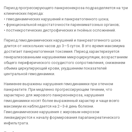
Период прогрессирующего панкреонекроза подразделяется на три
клинических периода:
• гемодинамических нарушений и панкреатогенного шока;
• функциональной недостаточности паренхиматозных органов;
• постнекротических дистрофических и гнойных осложнений.
Период гемодинамических нарушений и панкреатогенного шока
длится от нескольких часов до 3—5 суток. В это время максимума
достигает панкреатогенная токсемия. Период характеризуется
генерализованными нарушениями микроциркуляции, возрастанием
общего периферического сосудистого сопротивления, снижением
объема циркулирующей крови, ухудшением показателей
центральной гемодинамики.
Наименее выражены нарушения гемодинамики при отечном
панкреатите. При медленно прогрессирующем течении, что
характерно для жирового панкреонекроза, нарушения
гемодинамики носят более выраженный характер и чаще всего
максимум их наблюдается на 2—3-й день болезни.
Гемодинамические нарушения с жировым некрозом
ликвидируются к началу формирования парапанкреатического
инфильтрата.