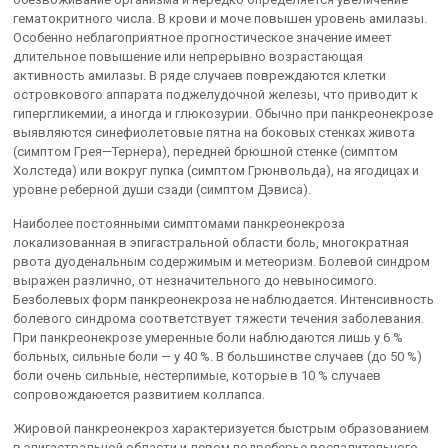
гематокритного числа. В крови и моче повышен уровень амилазы.
Особенно неблагоприятное прогностическое значение имеет
длительное повышение или непрерывно возрастающая
активность амилазы. В ряде случаев повреждаются клетки
островкового аппарата поджелудочной железы, что приводит к
гипергликемии, а иногда и глюкозурии. Обычно при панкреонекрозе
выявляются синефиолетовые пятна на боковых стенках живота
(симптом Грея—Тернера), передней брюшной стенке (симптом
Холстеда) или вокруг пупка (симптом Грюнвольда), на ягодицах и
уровне реберной души сзади (симптом Дэвиса).
Наиболее постоянными симптомами панкреонекроза
локализованная в эпигастральной области боль, многократная
рвота дуоденальным содержимым и метеоризм. Болевой синдром
выражен различно, от незначительного до невыносимого.
Безболевых форм панкреонекроза не наблюдается. Интенсивность
болевого синдрома соответствует тяжести течения заболевания.
При панкреонекрозе умеренные боли наблюдаются лишь у 6 %
больных, сильные боли — у 40 %. В большинстве случаев (до 50 %)
боли очень сильные, нестерпимые, которые в 10 % случаев
сопровождаюется развитием коллапса.
Жировой панкреонекроз характеризуется быстрым образованием
в эпигастральной области и левом подреберье воспалительного