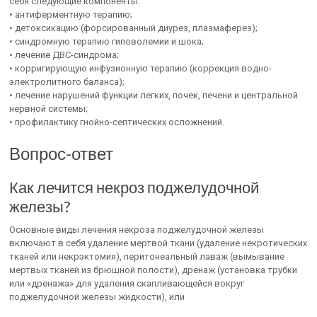
себя следующие компоненты:
• антиферментную терапию;
• детоксикацию (форсированный диурез, плазмаферез);
• синдромную терапию гиповолемии и шока;
• лечение ДВС-синдрома;
• корригирующую инфузионную терапию (коррекция водно-
электролитного баланса);
• лечение нарушений функции легких, почек, печени и центральной
нервной системы;
• профилактику гнойно-септических осложнений.
Вопрос-ответ
Как лечится некроз поджелудочной
железы?
Основные виды лечения некроза поджелудочной железы
включают в себя удаление мертвой ткани (удаление некротических
тканей или некрэктомия), перитонеальный лаваж (вымывание
мертвых тканей из брюшной полости), дренаж (установка трубки
или «дренажа» для удаления скапливающейся вокруг
поджелудочной железы жидкости), или