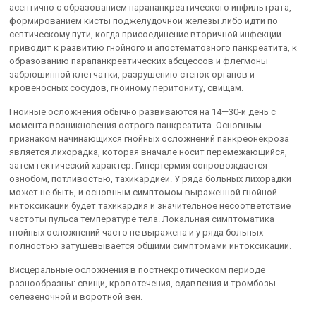
асептично с образованием парапанкреатического инфильтрата,
формированием кисты поджелудочной железы либо идти по
септическому пути, когда присоединение вторичной инфекции
приводит к развитию гнойного и апостематозного панкреатита, к
образованию парапанкреатических абсцессов и флегмоны
забрюшинной клетчатки, разрушению стенок органов и
кровеносных сосудов, гнойному перитониту, свищам.
Гнойные осложнения обычно развиваются на 14—30-й день с
момента возникновения острого панкреатита. Основным
признаком начинающихся гнойных осложнений панкреонекроза
является лихорадка, которая вначале носит перемежающийся,
затем гектический характер. Гипертермия сопровождается
ознобом, потливостью, тахикардией. У ряда больных лихорадки
может не быть, и основным симптомом выраженной гнойной
интоксикации будет тахикардия и значительное несоответствие
частоты пульса температуре тела. Локальная симптоматика
гнойных осложнений часто не выражена и у ряда больных
полностью затушевывается общими симптомами интоксикации.
Висцеральные осложнения в постнекротическом периоде
разнообразны: свищи, кровотечения, сдавления и тромбозы
селезеночной и воротной вен.