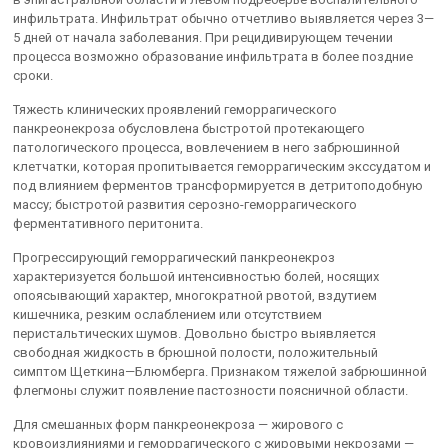
инфильтрата. Инфильтрат обычно отчетливо выявляется через 3—
5 дней от начала заболевания. При рецидивирующем течении
процесса возможно образование инфильтрата в более поздние
сроки.
Тяжесть клинических проявлений геморрагического
панкреонекроза обусловлена быстротой протекающего
патологического процесса, вовлечением в него забрюшинной
клетчатки, которая пропитывается геморрагическим экссудатом и
под влиянием ферментов трансформируется в детритоподобную
массу; быстротой развития серозно-геморрагического
ферментативного перитонита.
Прогрессирующий геморрагический панкреонекроз
характеризуется большой интенсивностью болей, носящих
опоясывающий характер, многократной рвотой, вздутием
кишечника, резким ослаблением или отсутствием
перистальтических шумов. Довольно быстро выявляется
свободная жидкость в брюшной полости, положительный
симптом Щеткина—Блюмберга. Признаком тяжелой забрюшинной
флегмоны служит появление пастозности поясничной области.
Для смешанных форм панкреонекроза — жирового с
кровоизлияниями и геморрагического с жировыми некрозами —