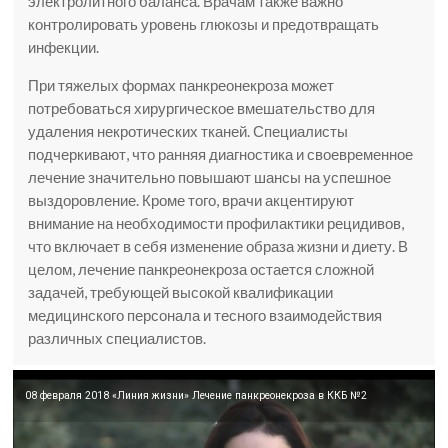
электролитного баланса. Врачам также важно
контролировать уровень глюкозы и предотвращать
инфекции.
При тяжелых формах панкреонекроза может
потребоваться хирургическое вмешательство для
удаления некротических тканей. Специалисты
подчеркивают, что ранняя диагностика и своевременное
лечение значительно повышают шансы на успешное
выздоровление. Кроме того, врачи акцентируют
внимание на необходимости профилактики рецидивов,
что включает в себя изменение образа жизни и диету. В
целом, лечение панкреонекроза остается сложной
задачей, требующей высокой квалификации
медицинского персонала и тесного взаимодействия
различных специалистов.
08 февраля 2018 «Линия жизни» Лечение панкреонекроза в ККБ №2