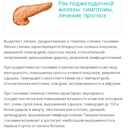
Рак поджелудочной
железы: симптомы,
лечение, прогноз
Выделяют легкую, среднетяжелую и тяжелую степени токсемии.
Легкая степень характеризуется бледностью кожных покровов,
умеренной тахикардией, сухостью языка, относительной
гипертензией, уменьшением диуреза, умеренной лимфоцитопенией.
При среднетяжелой токсемии отмечается гиперемия кожи лица,
желтушность, повышенная сухость кожных покровов, умеренная
одышка, тахикардия с несоответствием ее с температурой,
относительная гипотония, олигурия, заторможенность и эйфория.
При токсемии тяжелой степени характерны: акроцианоз,
сосудистые пятна или повышенная влажность кожи или холодный
пот, очень сухой язык, выраженная одышка, тахикардия до 120 и
более ударов в минуту, гипотензия или коллапс, делирий,
цилиндрурия, выраженная лимфоцитопения. Панкреатическая
токсемия возникает и достигает наибольшей выраженности в
первые 5 суток от начала болезни.