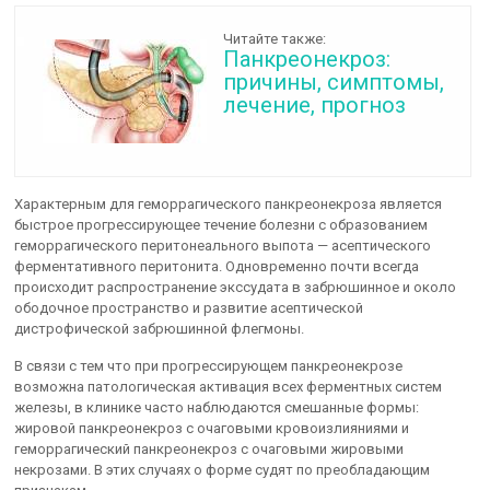
Читайте также:
Панкреонекроз:
причины, симптомы,
лечение, прогноз
Характерным для геморрагического панкреонекроза является
быстрое прогрессирующее течение болезни с образованием
геморрагического перитонеального выпота — асептического
ферментативного перитонита. Одновременно почти всегда
происходит распространение экссудата в забрюшинное и около
ободочное пространство и развитие асептической
дистрофической забрюшинной флегмоны.
В связи с тем что при прогрессирующем панкреонекрозе
возможна патологическая активация всех ферментных систем
железы, в клинике часто наблюдаются смешанные формы:
жировой панкреонекроз с очаговыми кровоизлияниями и
геморрагический панкреонекроз с очаговыми жировыми
некрозами. В этих случаях о форме судят по преобладающим