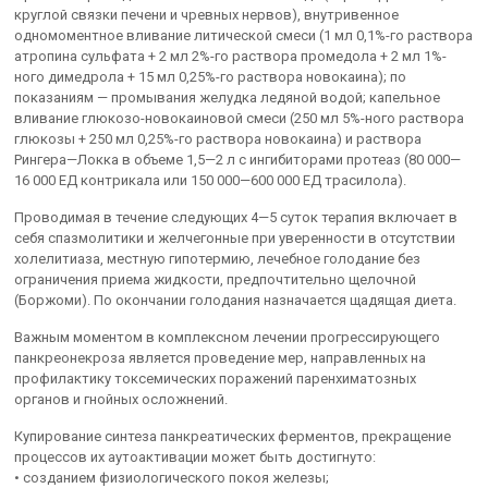
круглой связки печени и чревных нервов), внутривенное
одномоментное вливание литической смеси (1 мл 0,1%-го раствора
атропина сульфата + 2 мл 2%-го раствора промедола + 2 мл 1%-
ного димедрола + 15 мл 0,25%-го раствора новокаина); по
показаниям — промывания желудка ледяной водой; капельное
вливание глюкозо-новокаиновой смеси (250 мл 5%-ного раствора
глюкозы + 250 мл 0,25%-го раствора новокаина) и раствора
Рингера—Локка в объеме 1,5—2 л с ингибиторами протеаз (80 000—
16 000 ЕД контрикала или 150 000—600 000 ЕД трасилола).
Проводимая в течение следующих 4—5 суток терапия включает в
себя спазмолитики и желчегонные при уверенности в отсутствии
холелитиаза, местную гипотермию, лечебное голодание без
ограничения приема жидкости, предпочтительно щелочной
(Боржоми). По окончании голодания назначается щадящая диета.
Важным моментом в комплексном лечении прогрессирующего
панкреонекроза является проведение мер, направленных на
профилактику токсемических поражений паренхиматозных
органов и гнойных осложнений.
Купирование синтеза панкреатических ферментов, прекращение
процессов их аутоактивации может быть достигнуто:
• созданием физиологического покоя железы;