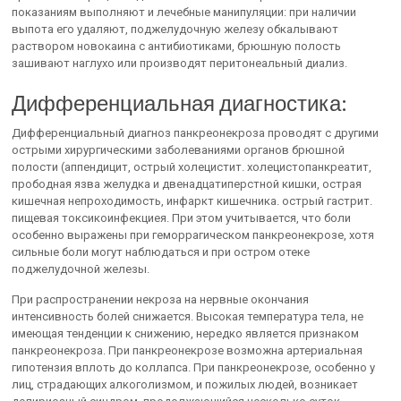
показаниям выполняют и лечебные манипуляции: при наличии
выпота его удаляют, поджелудочную железу обкалывают
раствором новокаина с антибиотиками, брюшную полость
зашивают наглухо или производят перитонеальный диализ.
Дифференциальная диагностика:
Дифференциальный диагноз панкреонекроза проводят с другими
острыми хирургическими заболеваниями органов брюшной
полости (аппендицит, острый холецистит. холецистопанкреатит,
прободная язва желудка и двенадцатиперстной кишки, острая
кишечная непроходимость, инфаркт кишечника. острый гастрит.
пищевая токсикоинфекциея. При этом учитывается, что боли
особенно выражены при геморрагическом панкреонекрозе, хотя
сильные боли могут наблюдаться и при остром отеке
поджелудочной железы.
При распространении некроза на нервные окончания
интенсивность болей снижается. Высокая температура тела, не
имеющая тенденции к снижению, нередко является признаком
панкреонекроза. При панкреонекрозе возможна артериальная
гипотензия вплоть до коллапса. При панкреонекрозе, особенно у
лиц, страдающих алкоголизмом, и пожилых людей, возникает