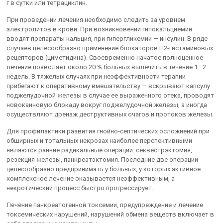
г в сутки или тетрациклин.
При проведении лечения необходимо следить за уровнем
электролитов в крови. При возникновении гипокальциемии
вводят препараты кальция, при гипергликемии — инсулин. В ряде
случаев целесообразно применение блокаторов Н2-гистаминовых
рецепторов (циметидина). Своевременно начатое полноценное
лечение позволяет около 20 % больных вылечить в течение 1—2
недель. В тяжелых случаях при неэффективности терапии
прибегают к оперативному вмешательству — вскрывают капсулу
поджелудочной железы в случае ее выраженного отека, проводят
новокаиновую блокаду вокруг поджелудочной железы, а иногда
осуществляют дренаж деструктивных очагов и протоков железы.
Для профилактики развития гнойно-септических осложнений при
обширных и тотальных некрозах наиболее перспективными
являются ранние радикальные операции: секвестрэктомия,
резекция железы, панкреатэктомия. Последние две операции
целесообразно предпринимать у больных, у которых активное
комплексное лечение оказывается неэффективным, а
некротический процесс быстро прогрессирует.
Лечение панкреатогенной токсемии, предупреждение и лечение
токсемических нарушений, нарушений обмена веществ включает в