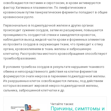
освобождаются гистамин и серотоксин, в крови активируются
фактор Хагемана и плазминоген. По лимфатическим и
кровеносным путям панкреатические ферменты попадают в общее
кровеносное русло.
Первоначально в поджелудочной железе и других органах
происходит сужение сосудов, затем их расширение, повышается
проницаемость сосудистой стенки и замедляется кровоток,
наблюдается выход жидкой части крови и форменных элементов
из просвета сосудов в окружающие ткани, что приводит к отеку
органа, кровоизлияниям в ткань железы и забрюшинную
клетчатку. Расстройства местного кровообращения способствуют
тромбообразованию.
В условиях тромбоза сосудов в результате нарушения тканевого
обмена и непосредственного действия на клетки ферментов
формируются очаги некроза в паренхиме поджелудочной железы.
Из разрушенных клеток освобождаются липазы, под действием
которых возникает жировой некроз поджелудочной железы,
сальника, забрюшинной клетчатки и др.
Читайте также:
Причины, симптомы и