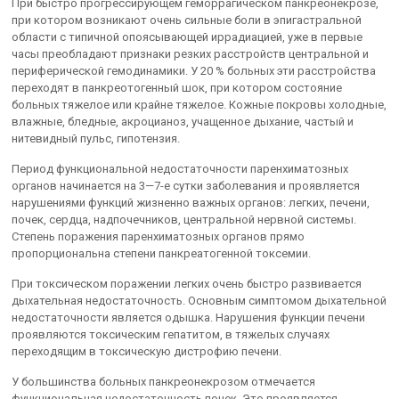
При быстро прогрессирующем геморрагическом панкреонекрозе,
при котором возникают очень сильные боли в эпигастральной
области с типичной опоясывающей иррадиацией, уже в первые
часы преобладают признаки резких расстройств центральной и
периферической гемодинамики. У 20 % больных эти расстройства
переходят в панкреотогенный шок, при котором состояние
больных тяжелое или крайне тяжелое. Кожные покровы холодные,
влажные, бледные, акроцианоз, учащенное дыхание, частый и
нитевидный пульс, гипотензия.
Период функциональной недостаточности паренхиматозных
органов начинается на 3—7-е сутки заболевания и проявляется
нарушениями функций жизненно важных органов: легких, печени,
почек, сердца, надпочечников, центральной нервной системы.
Степень поражения паренхиматозных органов прямо
пропорциональна степени панкреатогенной токсемии.
При токсическом поражении легких очень быстро развивается
дыхательная недостаточность. Основным симптомом дыхательной
недостаточности является одышка. Нарушения функции печени
проявляются токсическим гепатитом, в тяжелых случаях
переходящим в токсическую дистрофию печени.
У большинства больных панкреонекрозом отмечается
функциональная недостаточность почек. Это проявляется