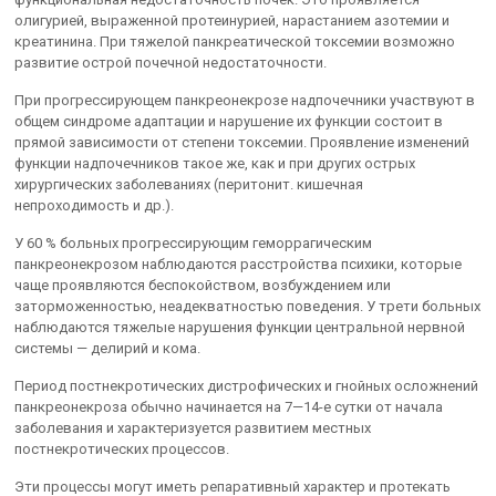
олигурией, выраженной протеинурией, нарастанием азотемии и
креатинина. При тяжелой панкреатической токсемии возможно
развитие острой почечной недостаточности.
При прогрессирующем панкреонекрозе надпочечники участвуют в
общем синдроме адаптации и нарушение их функции состоит в
прямой зависимости от степени токсемии. Проявление изменений
функции надпочечников такое же, как и при других острых
хирургических заболеваниях (перитонит. кишечная
непроходимость и др.).
У 60 % больных прогрессирующим геморрагическим
панкреонекрозом наблюдаются расстройства психики, которые
чаще проявляются беспокойством, возбуждением или
заторможенностью, неадекватностью поведения. У трети больных
наблюдаются тяжелые нарушения функции центральной нервной
системы — делирий и кома.
Период постнекротических дистрофических и гнойных осложнений
панкреонекроза обычно начинается на 7—14-е сутки от начала
заболевания и характеризуется развитием местных
постнекротических процессов.
Эти процессы могут иметь репаративный характер и протекать