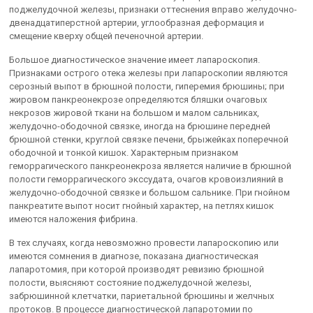
поджелудочной железы, признаки оттеснения вправо желудочно-
двенадцатиперстной артерии, углообразная деформация и
смещение кверху общей печеночной артерии.
Большое диагностическое значение имеет лапароскопия.
Признаками острого отека железы при лапароскопии являются
серозный выпот в брюшной полости, гиперемия брюшины; при
жировом панкреонекрозе определяются бляшки очаговых
некрозов жировой ткани на большом и малом сальниках,
желудочно-ободочной связке, иногда на брюшине передней
брюшной стенки, круглой связке печени, брыжейках поперечной
ободочной и тонкой кишок. Характерным признаком
геморрагического панкреонекроза является наличие в брюшной
полости геморрагического экссудата, очагов кровоизлияний в
желудочно-ободочной связке и большом сальнике. При гнойном
панкреатите выпот носит гнойный характер, на петлях кишок
имеются наложения фибрина.
В тех случаях, когда невозможно провести лапароскопию или
имеются сомнения в диагнозе, показана диагностическая
лапаротомия, при которой производят ревизию брюшной
полости, выясняют состояние поджелудочной железы,
забрюшинной клетчатки, париетальной брюшины и желчных
протоков. В процессе диагностической лапаротомии по