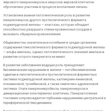
жирового панкреонекроза и некрозов жировой клетчатки
обусловлено участием в процессе воспаления липазы.
Установлена важная патогенетическая роль в развитии
панкреонекроза другого протеолитическго фермента
поджелудочной железы — эластазы, которая обладает
способностью разрушать стенки кровеносных сосудов и
вызывать обширные кровоизлияния.
Общеизвестны значительные колебания в средах организма
содержания гликолитического фермента поджелудочной железы
— альфа-амилазы, однако патогенетического значения амилаза в
развитии острого панкреатита не имеет.
В развитии заболевания ведущая роль принадлежит
биохимическим нарушениям в железе — патобиохимическим
сдвигам в липолитической и протеолитической ферментных
системах поджелудочной железы, калликреин-кининовой,
плазминовой, тромбиновой, а также симпатико-адреналовой
системах. Очаги панкреонекробиоза, панкреонекроза и
демаркационная зона первично асептичны. Панкреатогенная
токсемия сопровождается глубокими нарушениями центральной и
периферической гемодинамики.