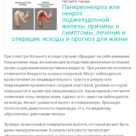
Читайте также:
Панкреонекроз или
некроз
поджелудочной
железы: причины и
симптомы, лечение и
операция, исходы и прогноз для жизни
При осмотре больного в ряде случаев обращает на себя внимание
покраснение лица, возникающее вследствие увеличения в плазме
крови содержания вазоактивных веществ. При развитии коллапса
отмечается бледность кожных покровов. Могут наблюдаться
кровотечения из пищеварительного тракта в результате
повреждения кровеносных сосудов эластазой, уровень которой
повышается в крови при панкреонекрозе. Характерным считается
появление зоны гиперестезии, однако этот симптом наблюдается
не всегда. Может развиться выпот в плевральную, брюшную
полости или даже полость перикарда, что, по-видимому,
обусловлено действием липазы.
Уровень ее высокий в плевральном выпоте, который может быть
даже геморрагическим. В результате рвоты происходит
обезвоживание организма и нередко определяется увеличение