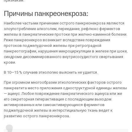
признакам.
Причины панкреонекроза:
Наиболее частыми причинами острого панкреонекроза являются
злоупотребление алкоголем, переедание, рефлюкс ферментов
железы в панкреатические протоки при желчно-каменной болезни.
Реже панкреонекроз возникает вследствие повреждения
протоков поджелудочной железы при ретроградной
панкреотографии, нарушения микроциркуляции в железе при шоке,
синдроме диссеминированного внутрисосудистого свертывания
крови.
В 10—15 % случаев этиологию выяснить не удается.
При огромном многообразии этиологических факторов острого
панкреатита место приложения одноструктурной единицы железы
— ацинус. Любое повреждение панкреатического ацинуса или же
его секреторная гиперактивация с последующим выходом
активированных или самоактивирующихся ферментов
поджелудочной железы в интерстициальную ткань ведет к
развитию острого панкреонекроза.