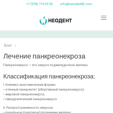
+7 (978) 719 55 95
info@neodent82.com
Блог
›
Лечение панкреонекроза
Панкреонекроз — это некроз поджелудочной железы.
Классификация панкреонекроза:
I. Клинико-анатомические формы:
• отечный панкреатит (абортивный панкреонекроз);
• жировой панкреонекроз;
• геморрагический панкреонекроз.
II. Распространенность некроза:
• локальное (очаговое) поражение железы;