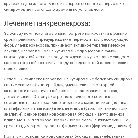
критериев для алкогольного и панкреатогенного делириозных
синдромов до настоящего времени не установлено.
Лечение панкреонекроза:
За основу комплексного лечения острого панкреатита в ранние
сроки принимают предупреждение, переход в прогрессирующую
форму панкреонекроза, принимают активное терапевтическое
лечение, направленное на купирование процессов в самой
поджелудочной железе, предупреждение и купирование синдрома
панкреатогенной токсемии, предупреждение гнойно-септических
осложнений.
Лечебный комплекс направлен на купирование болевого синдрома,
снятие спазма сфинктера Одди, уменьшение секреторной
активности поджелудочной железы, инактивацию протеаз,
детоксикацию. Основу экстренного лечебного комплекса
составляют: парентеральное введение спазмолитиков (но-шпа,
платифиллин, папаверин) и анальгетиков (баралгин, амидопирин,
анальгин), регионарная новокаиновая блокада и внутривенное
вливание 1—2 л глюкозо-новокаиновой смеси, антигистаминных
средств (димедрол, супрастин) и диуретиков (фуросемид, лазикс).
При этом проводится новокаиновая блокада (паранефральная,