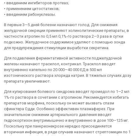
• введением ингибиторов протеаз;
• применением цитостатиков;
• введением рибонуклеазы.
В первые 3—5 дней болезни назначают голод. Для снижения
желудочной секреции применяют холинолитические препараты, в
частности атропин по 0,5 мл 0,1%-го раствора 2—3 раза в сутки
подкожно. Желудочное содержимое удаляют с помощью зонда
для предупреждения стимуляции выработки секретина.
Для подавления ферментативной активности поджелудочной
железы назначают трасилол, контрикал. Трасилол вводят
внутривенно капельно по 20 000—40 000 ЕД в 500 мл
изотонического раствора хлорида натрия. В тяжелых случаях дозу
препарата увеличивают.
Для купирования болевого синдрома вводят промедол по 1—2 мл
1%-го раствора в сочетании с атропином. Рекомендуется избегать
препаратов морфина, поскольку он может вызвать спазм
сфинктера Одди. Особенно эффективен плазмаферез. При
значительном снижении артериального давления вводят
гидрокортизон внутримышечно и внутривенно в дозе 100—125 мг.
Поскольку при панкреонекрозе нередко присоединяется
вторичная инфекция, в ряде случаев назначают стрептомицин по 1