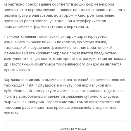
характерно преобладание соответствующих форме некроза
признаков: в первом случае — раннее появление воспалительного
инфильтрата в эпигастрии, во втором — быстрое появление
признаков расстройств центральной и периферической
гемодинамики и ферментативного перитонита.
Панкреатогенный токсический синдром характеризуется
изменением окраски кожных покровов, сухостью языка,
тахикардией, нарушением функции почек, лимфоцитопенией.
Изменение цвета кожных покровов проявляется бледностью,
желтушностью, цианозом, мраморностью, сосудистыми пятнами и
др. Постоянным симптомом токсемического синдрома является
сухость языка.
Кардинальными симптомами панкреатогенной токсемии являются
тахикардия (190—120 ударов в минуту) при нормальной или
субфебрильной температуре и изменения артериального давления.
Почти у всех больных отмечается снижение суточного диуреза,
выраженная олигурия. Нарастание симптомов панкреатогенной
токсемии расценивают как прогностически неблагоприятный
признак.
Читайте также: