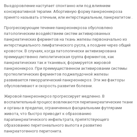
Выздоровление наступает спонтанно или под влиянием
консервативной терапии. Абортивную форму панкреонекроза
принято называть отечным, или интерстициальным, панкреатитом .
Прогрессирующее течение панкреонекроза обусловлено
патологическим воздействием систем активированных
панкреатических ферментов на ткань железы первоначально из
интерстициального лимфатического русла, а позднее через общий
кровоток. В случаях, когда патологически активизирована
преимущественно липолитическая группа ферментов, как
панкреатических так и тканевых, формируется жировой
панкреонекроз. При преимущественном активировании системы
протеолитических ферментов поджелудочной железы
развивается геморрагический панкреонекроз. Эти же факторы
обусловливают и скорость развития болезни.
Жировой панкреонекроз прогрессирует медленно. В
воспалительный процесс вовлекаются перипанкреатические ткани
и органы в пределах, ограниченных фасциальными футлярами
живота, что быстро приводит к образованию
парапанкреатического инфильтрата, препятствующего
образованию перитонеального выпота и развитию
панкреатогенного перитонита.