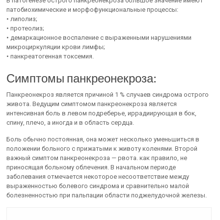
В патогенезе острого панкреонекроза большое значение имеют
патобиохимические и морфофункциональные процессы:
• липолиз;
• протеолиз;
• демаркационное воспаление с выраженными нарушениями
микроциркуляции крови лимфы;
• панкреатогенная токсемия.
Симптомы панкреонекроза:
Панкреонекроз является причиной 1 % случаев синдрома острого
живота. Ведущим симптомом панкреонекроза является
интенсивная боль в левом подреберье, иррадиирующая в бок,
спину, плечо, а иногда и в область сердца.
Боль обычно постоянная, она может несколько уменьшиться в
положении больного с прижатыми к животу коленями. Второй
важный симптом панкреонекроза — рвота. как правило, не
приносящая больному облечения. В начальном периоде
заболевания отмечается некоторое несоответствие между
выраженностью болевого синдрома и сравнительно малой
болезненностью при пальпации области поджелудочной железы.