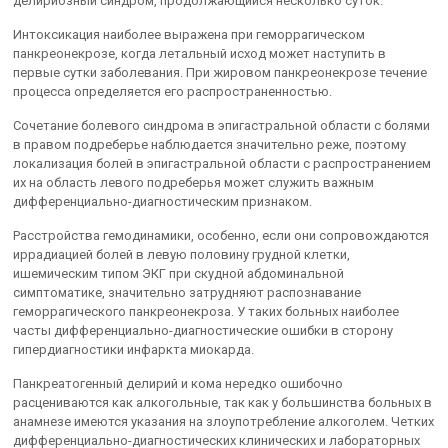
делириозный синдром, продолжающийся несколько суток.
Интоксикация наиболее выражена при геморрагическом
панкреонекрозе, когда летальный исход может наступить в
первые сутки заболевания. При жировом панкреонекрозе течение
процесса определяется его распространенностью.
Сочетание болевого синдрома в эпигастральной области с болями
в правом подреберье наблюдается значительно реже, поэтому
локализация болей в эпигастральной области с распространением
их на область левого подреберья может служить важным
дифференциально-диагностическим признаком.
Расстройства гемодинамики, особенно, если они сопровождаются
иррадиацией болей в левую половину грудной клетки,
ишемическим типом ЭКГ при скудной абдоминальной
симптоматике, значительно затрудняют распознавание
геморрагического панкреонекроза. У таких больных наиболее
часты дифференциально-диагностические ошибки в сторону
гипердиагностики инфаркта миокарда.
Панкреатогенный делирий и кома нередко ошибочно
расцениваются как алкогольные, так как у большинства больных в
анамнезе имеются указания на злоупотребление алкоголем. Четких
дифференциально-диагностических клинических и лабораторных