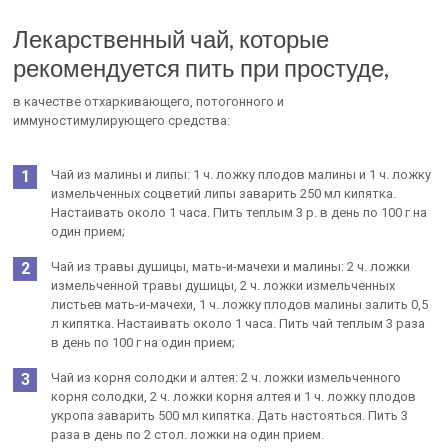
Лекарственный чай, которые
рекомендуется пить при простуде,
в качестве отхаркивающего, потогонного и
иммуностимулирующего средства:
Чай из малины и липы: 1 ч. ложку плодов малины и 1 ч. ложку
измельченных соцветий липы заварить 250 мл кипятка.
Настаивать около 1 часа. Пить теплым 3 р. в день по 100 г на
один прием;
Чай из травы душицы, мать-и-мачехи и малины: 2 ч. ложки
измельченной травы душицы, 2 ч. ложки измельченных
листьев мать-и-мачехи, 1 ч. ложку плодов малины залить 0,5
л кипятка. Настаивать около 1 часа. Пить чай теплым 3 раза
в день по 100 г на один прием;
Чай из корня солодки и алтея: 2 ч. ложки измельченного
корня солодки, 2 ч. ложки корня алтея и 1 ч. ложку плодов
укропа заварить 500 мл кипятка. Дать настояться. Пить 3
раза в день по 2 стол. ложки на один прием.