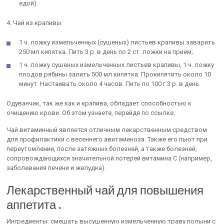
едой).
4. Чай из крапивы:
1 ч. ложку измельченных (сушеных) листьев крапивы заварить
250 мл кипятка. Пить 3 р. в день по 2 ст. ложки на прием;
1 ч. ложку сушеных измельченных листьев крапивы, 1 ч. ложку
плодов рябины залить 500 мл кипятка. Прокипятить около 10
минут. Настаивать около 4 часов. Пить по 100 г 3 р. в день.
Одуванчик, так же как и крапива, обладает способностью к
очищению крови. Об этом узнаете, перейдя по ссылке.
Чай витаминный является отличным лекарственным средством
для профилактики с весеннего авитаминоза. Также его пьют при
переутомлении, после затяжных болезней, а также болезней,
сопровождающихся значительной потерей витамина С (например,
заболевания печени и желудка).
Лекарственный чай для повышения
аппетита
.
Ингредиенты: смешать высушенную измельченную траву полыни с