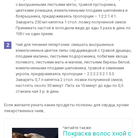
с высушенными листьями мяты, травой пустырника,
цветками ромашки, измельченными плодами шиповника и
боярышника, придерживаясь пропорции – 1:2:2:1:4:1.
Заварить 250 мл кипятка 1 стол. ложку полученной смеси.
Принимать настой в холодном виде до еды 3 раза в день по
100 г на один прием.
Чай для лечения гипертонии: смешать высушенные
измельченные цветки липы сердцевидной с травой душицы,
плодами малины, листьями подорожника, побегами хвоща
полевого, листьями мать-и-мачехи, листьями березы белой,
измельченными плодами шиповника, травой и семенами
укропа, придерживаясь пропорции – 2:2:2:2:3:2:1:5:3.
Заварить 0,7 л кипятка 2 стол. ложки полученной смеси,
настоять около 30 минут. Пить за 10 минут до еды по 0,5
стакана чая 3 р. в день.
Если желаете узнать какие продукты полезны для сердца, кроме
лекарственных чаев,
Читайте также:
Покраска волос хной с