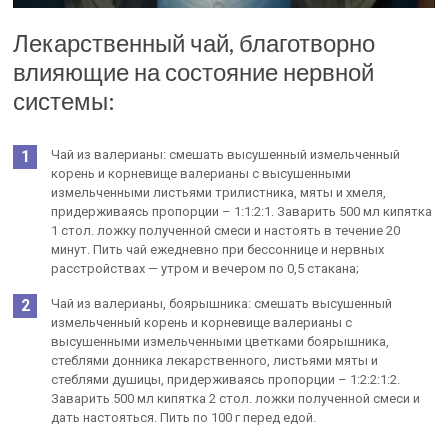
Лекарственный чай, благотворно
влияющие на состояние нервной
системы:
Чай из валерианы: смешать высушенный измельченный
корень и корневище валерианы с высушенными
измельченными листьями трилистника, мяты и хмеля,
придерживаясь пропорции – 1:1:2:1. Заварить 500 мл кипятка
1 стол. ложку полученной смеси и настоять в течение 20
минут. Пить чай ежедневно при бессоннице и нервных
расстройствах — утром и вечером по 0,5 стакана;
Чай из валерианы, боярышника: смешать высушенный
измельченный корень и корневище валерианы с
высушенными измельченными цветками боярышника,
стеблями донника лекарственного, листьями мяты и
стеблями душицы, придерживаясь пропорции – 1:2:2:1:2.
Заварить 500 мл кипятка 2 стол. ложки полученной смеси и
дать настояться. Пить по 100 г перед едой.