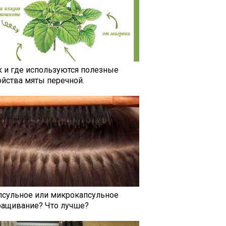
к и где используются полезные
ойства мяты перечной.
псульное или микрокапсульное
ращивание? Что лучше?