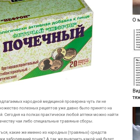
О 
Ви
тя
едлагаемых народной медициной проверена чуть ли не
множество полезных рецептов уже давно было принято на
. Сегодня на полках практически любой аптеки можно найти
качеству чаи либо специальные травяные сборы.
ься, какие же именно из народных (травяных) средств
ки заболеваний почек? А так же выяснить какой чай будет