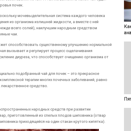
ровья почек.
 поскольку мочевыделительная система каждого человека
ения из организма излишней жидкости, а вместе с ней
Ка
режде всего солей), наилучшим народным средством
ан
яные чаи.
может способствовать существенному улучшению нормальной
 чая вызывает и регулирует процесс ощелачивания
иление диуреза, что способствует очищению организма от
циально подобранный чай для почек – это прекрасное
комплексной терапии многих почечных заболеваний, равно
 лекарственное средство.
Пя
распространенных народных средств при развитии
вар, приготовленный из спелых плодов шиповника (отвар
иповника приходящейся на один стакан крутого кипятка).