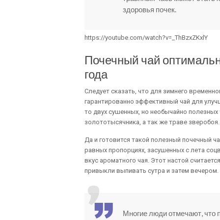
здоровья почек.
https://youtube.com/watch?v=_ThBzxZKxlY
Почечный чай оптимальн
года
Следует сказать, что для зимнего временн
гарантированно эффективный чай для улучш
то двух сушенных, но необычайно полезных т
золототысячника, а так же траве зверобоя.
Да и готовится такой полезный почечный ч
равных пропорциях, засушенных с лета соцв
вкус ароматного чая. Этот настой считает
привыкли выпивать сутра и затем вечером.
Многие люди отмечают, что 