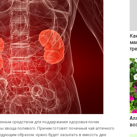
Ка
ма
тр
Ал
ненным средством для поддержания здоровья почек
воз
вы хвоща полевого. Причем готовят почечный чай аптечного
едующим образом: нужно будет засыпать в емкость две