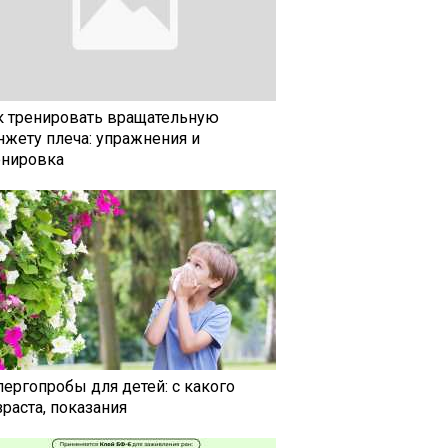
к тренировать вращательную
нжету плеча: упражнения и
енировка
лергопробы для детей: с какого
раста, показания