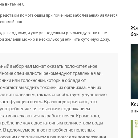
на витамин С.
редством помогающим при почечных заболеваниях является
езовый сок.
Жж
дин к одному, и уже разведенным рекомендуют пить не
бок
 при желании можно и несколько увеличить суточную дозу.
ьный выбор чая может оказать положительное
 Многие специалисты рекомендуют травяные чаи,
усники или толокнянки, которые обладают
омогают выводить токсины из организма. Чай из
тается полезным, так как способствует улучшению
ает функцию почек. Врачи подчеркивают, что
Кси
 употребления чая с высоким содержанием
оп
егативно сказаться на работе почек. Кроме того,
требление чая с достаточным количеством воды
. В целом, умеренное потребление полезных
 хорошим дополнением к рациону для поддержания