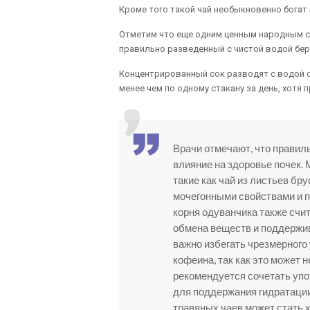
Кроме того такой чай необыкновенно богат 
Отметим что еще одним ценным народным с
правильно разведенный с чистой водой бер
Концентрированный сок разводят с водой о
менее чем по одному стакану за день, хотя
Врачи отмечают, что правил
влияние на здоровье почек.
такие как чай из листьев бр
мочегонными свойствами и п
корня одуванчика также счи
обмена веществ и поддержив
важно избегать чрезмерного
кофеина, так как это может н
рекомендуется сочетать упо
для поддержания гидратации
травяных чаев может стать