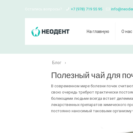
Остались вопросы?
+7 (978) 719 55 95
info@neode
На главную
О нас
Блог
›
Полезный чай для по
В современном мире болезни почек считаю
свою очередь требуют практически постоян
болеющими людьми всегда встает дилемма,
лекарственных препаратов химического про
постоянно наносимый таковыми организму 