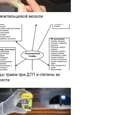
межпальцевой мозоли
ды травм при ДТП и степень их
жести