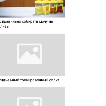
к правильно собирать мочу на
ализы
тидневный тренировочный сплит