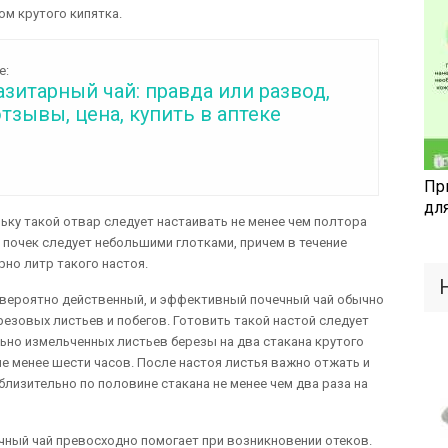
ом крутого кипятка.
е:
зитарный чай: правда или развод,
отзывы, цена, купить в аптеке
Пр
дл
ьку такой отвар следует настаивать не менее чем полтора
я почек следует небольшими глотками, причем в течение
ерно литр такого настоя.
евероятно действенный, и эффективный почечный чай обычно
резовых листьев и побегов. Готовить такой настой следует
льно измельченных листьев березы на два стакана крутого
не менее шести часов. После настоя листья важно отжать и
близительно по половине стакана не менее чем два раза на
ечный чай превосходно помогает при возникновении отеков.