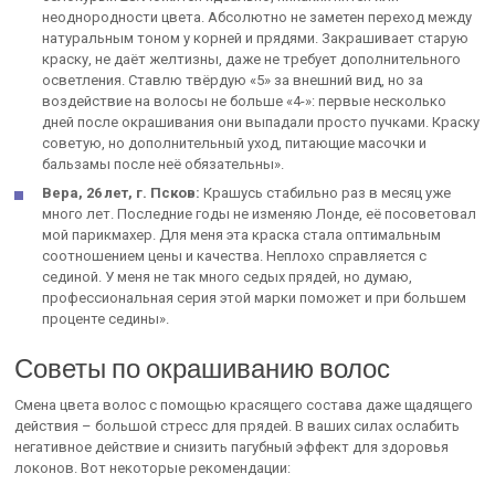
неоднородности цвета. Абсолютно не заметен переход между
натуральным тоном у корней и прядями. Закрашивает старую
краску, не даёт желтизны, даже не требует дополнительного
осветления. Ставлю твёрдую «5» за внешний вид, но за
воздействие на волосы не больше «4-»: первые несколько
дней после окрашивания они выпадали просто пучками. Краску
советую, но дополнительный уход, питающие масочки и
бальзамы после неё обязательны».
Вера, 26 лет, г. Псков:
Крашусь стабильно раз в месяц уже
много лет. Последние годы не изменяю Лонде, её посоветовал
мой парикмахер. Для меня эта краска стала оптимальным
соотношением цены и качества. Неплохо справляется с
сединой. У меня не так много седых прядей, но думаю,
профессиональная серия этой марки поможет и при большем
проценте седины».
Советы по окрашиванию волос
Смена цвета волос с помощью красящего состава даже щадящего
действия – большой стресс для прядей. В ваших силах ослабить
негативное действие и снизить пагубный эффект для здоровья
локонов. Вот некоторые рекомендации: