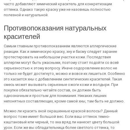
часто добавляют химический краситель для конкретизации
оттенка. Однако такую краску уже не назовешь полностью
полезной и натуральной.
Противопоказания натуральных
красителей
Самым главным противопоказанием являются аллергические
реакции. Как и химическую краску, хну и басму следует заранее
протестировать на небольшом участке кожи. Последствия
аллергии могут быть ужасными, поэтому стоит подойти со всей
серьезностью к этому вопросу. Иначе оздоровление волос не
только не будет достигнуто, можно и вовсе их лишиться. Особенно
это касается хны с добавлением синтетических красителей. Такая
смесь может вызывать серьезные ожоги кожи и волдыри. При
покупке обязательно читайте состав, он должен быть
однозначным и простым для понимания. Никаких лишних
непонятных составляющих, кроме самой хны, там быть не должно.
Можно ли красить хной окрашенные краской волосы? Данный
вопрос тоже имеет большой вес. Если ваш оттенок темно-
каштановый или черный, то хна вряд ли нанесет цвету большой
урон. Если же вы обладательница более светлого оттенка, то