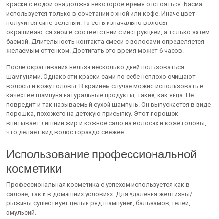
краски с водой она должна некоторое время отстояться. Басма
используется только в сочетании с хной или кофе. Иначе цвет
получится сине-зеленый. То есть изначально волосы
окрашиваются хной в соответствии с инструкцией, а только затем
басмой. Длительность контакта смеси с волосами определяется
желаемым оттенком. Достигать это время может 6 часов.
После окрашивания нельзя несколько дней пользоваться
шампунями. Однако эти краски сами по себе неплохо очищают
волосы и кожу головы. В крайнем случае можно использовать в
качестве шампуня натуральные продукты, такие, как яйца. Не
повредит и так называемый сухой шампунь. Он выпускается в виде
порошка, похожего на детскую присыпку. Этот порошок
впитывает лишний жир и кожное сало на волосах и коже головы,
что делает вид волос гораздо свежее.
Использование профессиональной
косметики
Профессиональная косметика с успехом используется как в
салоне, так и в домашних условиях. Для удаления желтизны/
рыжины существует целый ряд шампуней, бальзамов, гелей,
эмульсий.