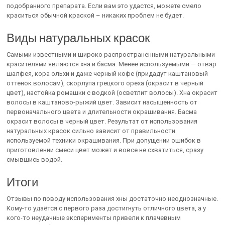
подобранного препарата. Если вам это удастся, можете смело
краситься обычной краской – никаких проблем не будет.
Виды натуральных красок
Самыми известными и широко распространенными натуральными
красителями являются хна и басма. Менее используемыми — отвар
шалфея, кора ольхи и даже черный кофе (придадут каштановый
оттенок волосам), скорлупа грецкого ореха (окрасит в черный
цвет), настойка ромашки с водкой (осветлит волосы). Хна окрасит
волосы в каштаново-рыжий цвет. Зависит насыщенность от
первоначального цвета и длительности окрашивания. Басма
окрасит волосы в черный цвет. Результат от использования
натуральных красок сильно зависит от правильности
используемой техники окрашивания. При допущении ошибок в
приготовлении смеси цвет может и вовсе не схватиться, сразу
смывшись водой.
Итоги
Отзывы по поводу использования хны достаточно неоднозначные.
Кому-то удаётся с первого раза достигнуть отличного цвета, а у
кого-то неудачные эксперименты привели к плачевным