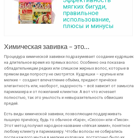
Эффективность
мягких бигуди,
правильное
использование,
плюсы и минусы
Химическая завивка – это…
Процедура химической завивки подразумевает создание кудряшек
на длительное время из прямых волос. Особенно она показана
обладательницам редких или слишком жирных волос, которые в
прямом виде попросту не смотрятся. Кудряшки – крупные или
мелкие – создают впечатление объёма, придают причёске
элегантность или, наоборот, задорность – всё зависит от замысла
парикмахера и от пожеланий клиентки. А вот что исчезает
полностью, так это унылость и невыразительность обвисших
прядей.
Есть виды химической завивки, позволяющие поддерживать
пышную причёску, будь то обычное «Каре», «Сессон» или «Пикси».
Этот метод получил народное название «лёгкая химия», понятное
любому клиенту и парикмахеру. Чтобы волосы не собирались
после каждого мытья в мелкие кудряшки, достаточно было их