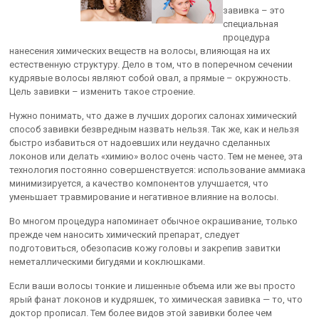
завивка – это
специальная
процедура
нанесения химических веществ на волосы, влияющая на их
естественную структуру. Дело в том, что в поперечном сечении
кудрявые волосы являют собой овал, а прямые – окружность.
Цель завивки – изменить такое строение.
Нужно понимать, что даже в лучших дорогих салонах химический
способ завивки безвредным назвать нельзя. Так же, как и нельзя
быстро избавиться от надоевших или неудачно сделанных
локонов или делать «химию» волос очень часто. Тем не менее, эта
технология постоянно совершенствуется: использование аммиака
минимизируется, а качество компонентов улучшается, что
уменьшает травмирование и негативное влияние на волосы.
Во многом процедура напоминает обычное окрашивание, только
прежде чем наносить химический препарат, следует
подготовиться, обезопасив кожу головы и закрепив завитки
неметаллическими бигудями и коклюшками.
Если ваши волосы тонкие и лишенные объема или же вы просто
ярый фанат локонов и кудряшек, то химическая завивка — то, что
доктор прописал. Тем более видов этой завивки более чем