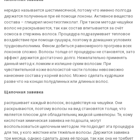
нередко называется шестимесячной, потому что именно полгода
держатся полученные при её помощи локоны. Активное вещество
состава – глицерил монотиогликолат. При таком методе чешуйки
волос не раскрываются, так как состав впитывается за счёт
осмоса в стержень волоса. Процедура подразумевает тепловое
воздействие при помощи сушуара, поэтому в домашних условиях
трудновыполнима. Феном добиться равномерного прогрева всех
локонов сложно. Волосы толще от процедуры не становятся, зато
эффект держится достаточно долго. Нежелательно применять
данный метод к ломким и излишне сухим волосам. При
чувствительной коже волосистой части головы невозможно
нанесение состава у корней волос. Можно сделать кудряшки
разве что на концах полудлинных или длинных волос.
Щелочная завивка
распушивает каждый волосок, воздействуя на чешуйки. Они
раскрываются, поэтому волосы на вид становятся толще, что
является плюсом для обладательниц жидкой шевелюры. Те, кому
кислотная химическая завивка не подошла, могут
воспользоваться щелочным методом. Не подходит эта процедура
для тех, у кого жёсткие или тяжёлые волосы. Держится завивка
три месяца, однако сделать дома её проще, так как она не требует