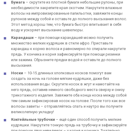
Бумага
– скрутите из плотной бумаги небольшие рулоны, при
необходимости закрепите края скотчем. Накрутите влажные
волосы на импровизированные папильотки, завяжите концы
рулонов между собой и оставьте до полного высыхания волос.
Этот метод хорош тем, что бумага быстро впитывает в себя
воду и ускоряет высыхание шевелюры.
Карандаши
– при помощи карандашей можно получить
множество мелких кудряшек в стиле афро. Приставьте
карандаш к корню волоса и равномерно по спирали накрутите
прядь. У кончика и корня зафиксируйте при помощи резинки
или зажима. Сбрызните прядки водой и оставьте до полного
высыхания.
Носки
– 10-15 длинных хлопковых носков помогут вам
создать за ночь на голове мягкие кудряшки, даже без
использования воды. Скрутите носок в жгут и намотайте на
него прядь, оставив немного свободного места сверху и снизу
трикотажного изделия. Завяжите оба конца носка между собой
тем самым зафиксировав носок на голове. После того как все
волосы завиты – отправляйтесь спать и наутро вы получите
великолепную укладку!
Коктейльные трубочки
– ещё один способ получить мелкие
кудряшки. Накрутите тонкую прядь на трубочку и зафиксируйте
при помощи двух невидимок – у корня и кончика. Тщательно