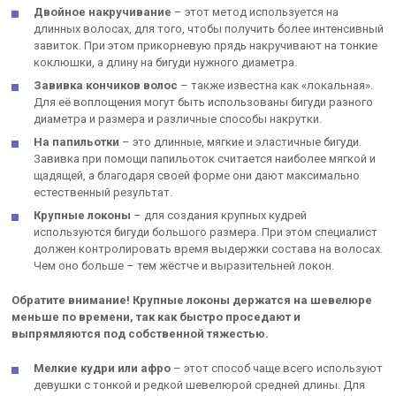
Двойное накручивание
– этот метод используется на
длинных волосах, для того, чтобы получить более интенсивный
завиток. При этом прикорневую прядь накручивают на тонкие
коклюшки, а длину на бигуди нужного диаметра.
Завивка кончиков волос
– также известна как «локальная».
Для её воплощения могут быть использованы бигуди разного
диаметра и размера и различные способы накрутки.
На папильотки
– это длинные, мягкие и эластичные бигуди.
Завивка при помощи папильоток считается наиболее мягкой и
щадящей, а благодаря своей форме они дают максимально
естественный результат.
Крупные локоны
– для создания крупных кудрей
используются бигуди большого размера. При этом специалист
должен контролировать время выдержки состава на волосах.
Чем оно больше – тем жёстче и выразительней локон.
Обратите внимание! Крупные локоны держатся на шевелюре
меньше по времени, так как быстро проседают и
выпрямляются под собственной тяжестью.
Мелкие кудри или афро
– этот способ чаще всего используют
девушки с тонкой и редкой шевелюрой средней длины. Для