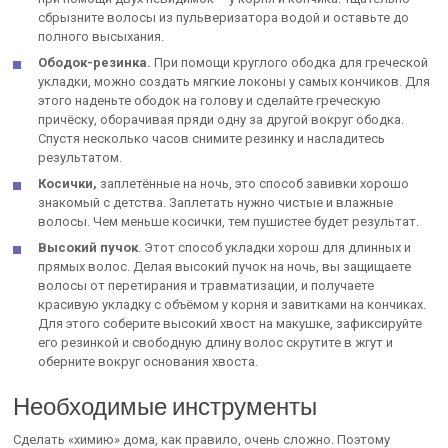
сбрызните волосы из пульверизатора водой и оставьте до
полного высыхания.
Ободок-резинка.
При помощи круглого ободка для греческой
укладки, можно создать мягкие локоны у самых кончиков. Для
этого наденьте ободок на голову и сделайте греческую
причёску, оборачивая пряди одну за другой вокруг ободка.
Спустя несколько часов снимите резинку и насладитесь
результатом.
Косички,
заплетённые на ночь, это способ завивки хорошо
знакомый с детства. Заплетать нужно чистые и влажные
волосы. Чем меньше косички, тем пушистее будет результат.
Высокий пучок
. Этот способ укладки хорош для длинных и
прямых волос. Делая высокий пучок на ночь, вы защищаете
волосы от перетирания и травматизации, и получаете
красивую укладку с объёмом у корня и завитками на кончиках.
Для этого соберите высокий хвост на макушке, зафиксируйте
его резинкой и свободную длину волос скрутите в жгут и
оберните вокруг основания хвоста.
Необходимые инструменты
Сделать «химию» дома, как правило, очень сложно. Поэтому