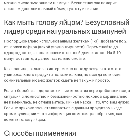
можно с использованием шампуня. Бесцветная хна подарит
локонам дополнительный объем, густоту и сияние.
Как мыть голову яйцом? Безусловный
лидер среди натуральных шампуней
Пропорционально использованным желткам (1-3), добавьте по 2
ст. ложки кефира (какой угодно жирности). Перемешайте до
однородности, а после нанесите по всей длине волос. На 5-10
минут оставьте, а далее тщательно смойте.
Как правило, отзывы в интернете по поводу результата этого
универсального продукта положительны, но всегда есть один
сомнительный нюанс: желток смыть не так уж и просто.
Если в борьбе за здоровое сияние волос вы перепробовали все, а
ситуация с ломкостью и безжизненностью локонов кардинально
не изменилась, не отчаивайтесь. Яичная маска – то, что вам нужно.
Если не приходилось сталкиваться с данным продуктом нигде,
кроме кулинарии – эта информация поможет разобраться, как
помыть голову яйцом.
Способы применения