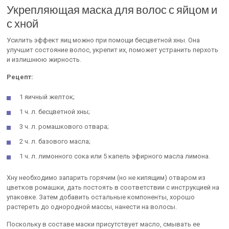
Укрепляющая маска для волос с яйцом и
с хной
Усилить эффект яиц можно при помощи бесцветной хны. Она
улучшит состояние волос, укрепит их, поможет устранить перхоть
и излишнюю жирность.
Рецепт:
1 яичный желток;
1 ч. л. бесцветной хны;
3 ч. л. ромашкового отвара;
2 ч. л. базового масла;
1 ч. л. лимонного сока или 5 капель эфирного масла лимона.
Хну необходимо запарить горячим (но не кипящим) отваром из
цветков ромашки, дать постоять в соответствии с инструкцией на
упаковке. Затем добавить остальные компоненты, хорошо
растереть до однородной массы, нанести на волосы.
Поскольку в составе маски присутствует масло, смывать ее