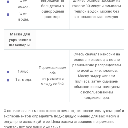
ингредиенты
длине локонов, держим на
¼ ст.
блендером в
голове 30 минут и смываем
водки.
однородный
теплой водой, можно без
¼ ст.
раствор.
использования шампуня.
воды.
Маска для
укрепления
шевелюры.
Смесь сначала наносим на
основание волос, а после
равномерно распределяем
Перемешиваем
по всей длине локонов.
1 яйцо.
оба
Маску выдерживаем
ингредиента
1 л. меда.
полчаса, затем смываем
между собой.
обыкновенным шампунем
с использованием
кондиционера.
О пользе яичных масок сказано немало, не поленитесь путем проб и
экспериментов определить подходящую именно для вас маску и
регулярно используйте ее. Цена вашим стараниям непременно
превзойдет все ваши ожидания!