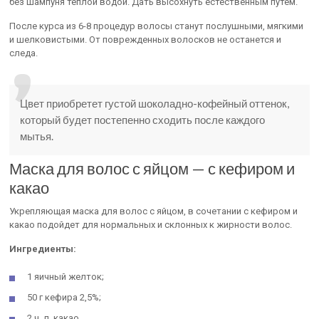
без шампуня теплой водой. Дать высохнуть естественным путем.
После курса из 6-8 процедур волосы станут послушными, мягкими
и шелковистыми. От поврежденных волосков не останется и
следа.
Цвет приобретет густой шоколадно-кофейный оттенок,
который будет постепенно сходить после каждого
мытья.
Маска для волос с яйцом — с кефиром и
какао
Укрепляющая маска для волос с яйцом, в сочетании с кефиром и
какао подойдет для нормальных и склонных к жирности волос.
Ингредиенты:
1 яичный желток;
50 г кефира 2,5%;
2 ч. л. какао.