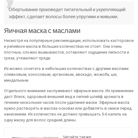
Обертывание произведет питательный и укрепляющий
эффект, сделает волосы более упругими и живыми.
Яичная маска с маслами
Несмотря на популярные рекомендации, использовать касторовое
и репейное масла в больших количествах не стоит. Они очень
плотные, сложно вымываются, оставляют ощущение липкости и
грязи, утяжеляют пряди.
Их можно сочетать в небольших количествах с другими маслами:
оливковым, кокосовым, аргановым, авокадо, жожоба, ши,
миндальным.
Отдельного внимания заслуживают эфирные масла. Их применение
даст блеск, здоровый внешний вид и легкий шлейф аромата в
течение нескольких часов после удаления маски. Эфирные масла
нужно растворять в маслах-основах или добавлять в смеси перед
нанесением. Их количество не должно превышать 5-6 капель на
одну маску для волос средней длины.
Читайте также: