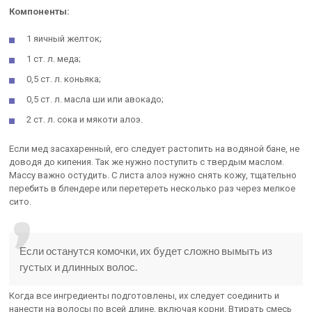
Компоненты:
1 яичный желток;
1 ст. л. меда;
0,5 ст. л. коньяка;
0,5 ст. л. масла ши или авокадо;
2 ст. л. сока и мякоти алоэ.
Если мед засахаренный, его следует растопить на водяной бане, не
доводя до кипения. Так же нужно поступить с твердым маслом.
Массу важно остудить. С листа алоэ нужно снять кожу, тщательно
перебить в блендере или перетереть несколько раз через мелкое
сито.
Если останутся комочки, их будет сложно вымыть из
густых и длинных волос.
Когда все ингредиенты подготовлены, их следует соединить и
нанести на волосы по всей длине, включая корни. Втирать смесь