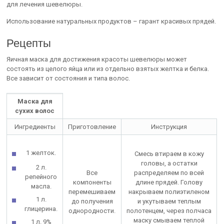
для лечения шевелюры.
Использование натуральных продуктов – гарант красивых прядей.
Рецепты
Яичная маска для достижения красоты шевелюры может
состоять из целого яйца или из отдельно взятых желтка и белка.
Все зависит от состояния и типа волос.
Маска для
сухих волос
Ингредиенты
Приготовление
Инструкция
1 желток.
Смесь втираем в кожу
головы, а остатки
2 л.
Все
распределяем по всей
репейного
компоненты
длине прядей. Голову
масла.
перемешиваем
накрываем полиэтиленом
1 л.
до получения
и укутываем теплым
глицерина.
однородности.
полотенцем, через полчаса
маску смываем теплой
1 л. 9%