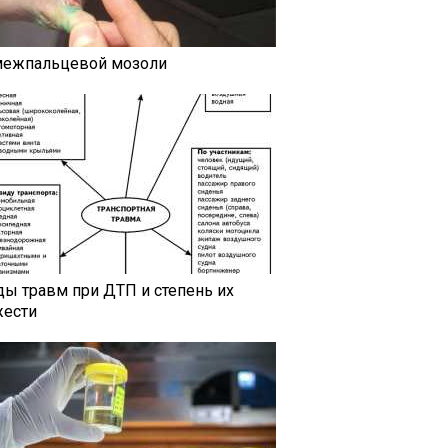
межпальцевой мозоли
ды травм при ДТП и степень их
жести