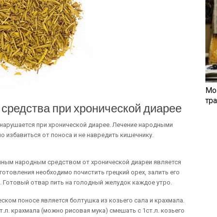
Мо
тр
редства при хронической диарее
нарушается при хронической диарее. Лечение народными
 избавиться от поноса и не навредить кишечнику.
пным народным средством от хронической диареи является
иготовления необходимо почистить грецкий орех, залить его
с. Готовый отвар пить на голодный желудок каждое утро.
ком поносе является болтушка из козьего сала и крахмала.
.л. крахмала (можно рисовая мука) смешать с 1ст.л. козьего