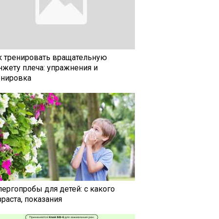
к тренировать вращательную
нжету плеча: упражнения и
енировка
лергопробы для детей: с какого
раста, показания