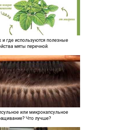
к и где используются полезные
ойства мяты перечной.
псульное или микрокапсульное
ращивание? Что лучше?