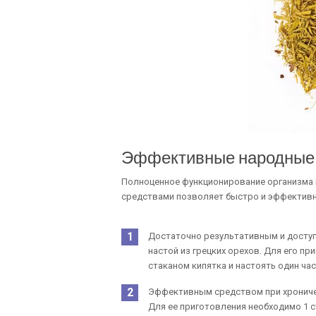
Эффективные народные с
Полноценное функционирование организма 
средствами позволяет быстро и эффективно
Достаточно результативным и досту
настой из грецких орехов. Для его пр
стаканом кипятка и настоять один ча
Эффективным средством при хроничес
Для ее приготовления необходимо 1 ст