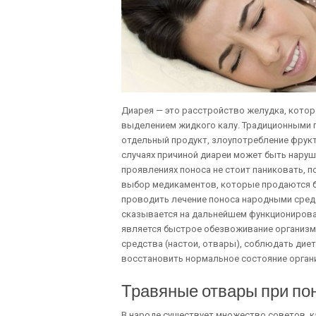
Диарея — это расстройство желудка, кото
выделением жидкого калу. Традиционными п
отдельный продукт, злоупотребление фрукт
случаях причиной диареи может быть наруш
проявлениях поноса не стоит паниковать, 
выбор медикаментов, которые продаются бе
проводить лечение поноса народными сред
сказывается на дальнейшем функционирова
является быстрое обезвоживание организма
средства (настои, отвары), соблюдать диет
восстановить нормальное состояние органи
Травяные отвары при по
В народе существует множество советов, к