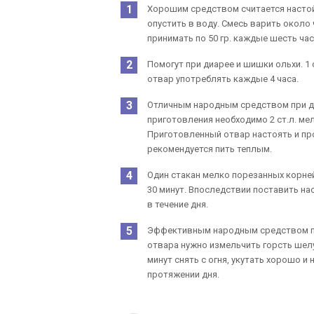
Хорошим средством считается настой
опустить в воду. Смесь варить около
принимать по 50 гр. каждые шесть час
Помогут при диарее и шишки ольхи. 1 
отвар употреблять каждые 4 часа.
Отличным народным средством при ди
приготовления необходимо 2 ст.л. ме
Приготовленный отвар настоять и пр
рекомендуется пить теплым.
Один стакан мелко порезанных корней
30 минут. Впоследствии поставить на
в течение дня.
Эффективным народным средством пр
отвара нужно измельчить горсть шелу
минут снять с огня, укутать хорошо и
протяжении дня.