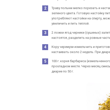
Траву полыни мелко порезать и наста
зеленого цвета. Готовую настойку пит
употребляют настойки на спирту, мож
увеличить и пить теплой.
2 ложки ягод черники (сушеных) зали
настоятся, разделить на ровные части
Кору черемухи измельчить и приготовит
настаивать около 2 недель. При диаре
100 г. корня барбариса (измельченного
прохладном месте. Через месяц смесь
диарее по 50 г.