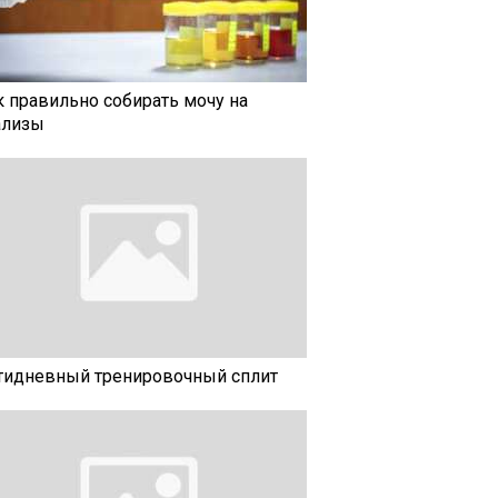
к правильно собирать мочу на
ализы
тидневный тренировочный сплит