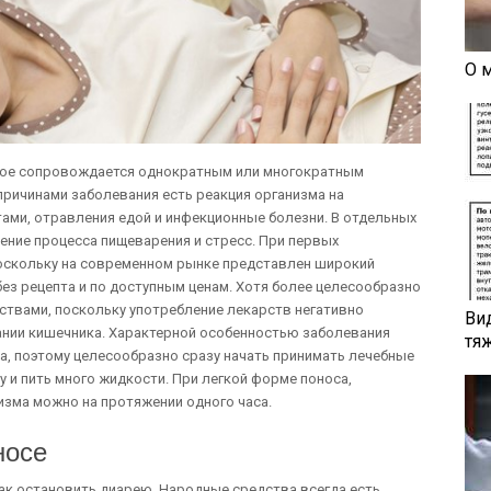
О 
рое сопровождается однократным или многократным
ричинами заболевания есть реакция организма на
ами, отравления едой и инфекционные болезни. В отдельных
ение процесса пищеварения и стресс. При первых
поскольку на современном рынке представлен широкий
з рецепта и по доступным ценам. Хотя более целесообразно
ствами, поскольку употребление лекарств негативно
Ви
нии кишечника. Характерной особенностью заболевания
тя
, поэтому целесообразно сразу начать принимать лечебные
у и пить много жидкости. При легкой форме поноса,
зма можно на протяжении одного часа.
носе
ак остановить диарею. Народные средства всегда есть