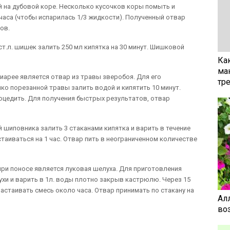
 на дубовой коре. Несколько кусочков коры помыть и
 часа (чтобы испарилась 1/3 жидкости). Полученный отвар
ов.
ст.л. шишек залить 250 мл кипятка на 30 минут. Шишковой
Ка
ма
арее является отвар из травы зверобоя. Для его
тр
лко порезанной травы залить водой и кипятить 10 минут.
оцедить. Для получения быстрых результатов, отвар
 шиповника залить 3 стаканами кипятка и варить в течение
стаиваться на 1 час. Отвар пить в неограниченном количестве
и поносе является луковая шелуха. Для приготовления
хи и варить в 1л. воды плотно закрыв кастрюлю. Через 15
 настаивать смесь около часа. Отвар принимать по стакану на
Ал
воз