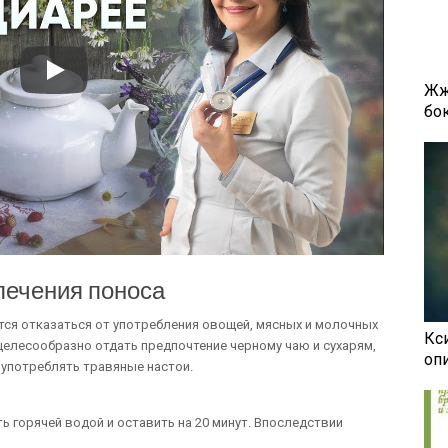
Жж
бок
лечения поноса
ся отказаться от употребления овощей, мясных и молочных
Кси
целесообразно отдать предпочтение черному чаю и сухарям,
оп
 употреблять травяные настои.
ь горячей водой и оставить на 20 минут. Впоследствии