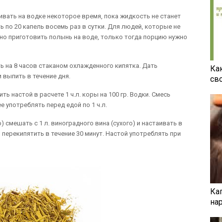
ивать на водке некоторое время, пока жидкость не станет
ь по 20 капель восемь раз в сутки. Для людей, которые не
но приготовить полынь на воде, только тогда порцию нужно
ть на 8 часов стаканом охлажденного кипятка. Дать
Ка
 выпить в течение дня.
св
ь настой в расчете 1 ч.л. коры на 100 гр. Водки. Смесь
е употреблять перед едой по 1 ч.л.
) смешать с 1 л. виноградного вина (сухого) и настаивать в
 перекипятить в течение 30 минут. Настой употреблять при
Ка
на