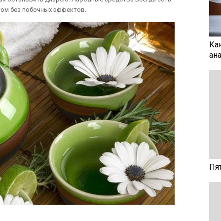
том без побочных эффектов.
Ка
ан
Пя