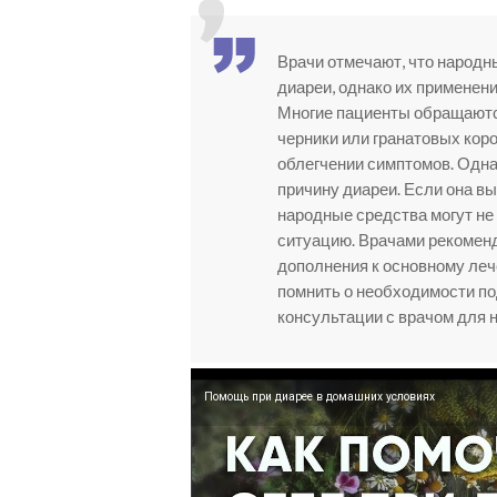
Врачи отмечают, что народн
диареи, однако их применен
Многие пациенты обращаются 
черники или гранатовых коро
облегчении симптомов. Одна
причину диареи. Если она в
народные средства могут не
ситуацию. Врачами рекоменд
дополнения к основному лече
помнить о необходимости по
консультации с врачом для 
Помощь при диарее в домашних условиях