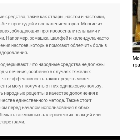
е средства, такие как отвары, настои и настойки,
бе с простудой и воспалением горла. Многие из
травах, обладающих противовоспалительными и
и. Например, ромашка, шалфей и календула часто
ения настоев, которые помогают облегчить боль в
ыздоровления.
Мо
подчеркивают, что народные средства не должны
тр
оды лечения, особенно в случаях тяжелых
, что эффективность таких средств может
иенты могут получить от них одинаковую пользу.
ь народные рецепты в качестве дополнения к
ачестве единственного метода. Также стоит
ачом перед началом использования любых
збежать возможных аллергических реакций или
екарствами.