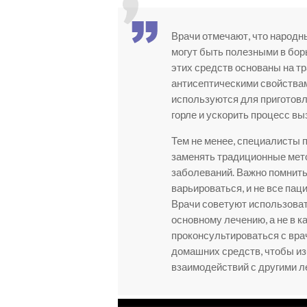
Врачи отмечают, что народны
могут быть полезными в борь
этих средств основаны на 
антисептическими свойствам
используются для приготовл
горле и ускорить процесс в
Тем не менее, специалисты 
заменять традиционные мет
заболеваний. Важно помнить
варьироваться, и не все пац
Врачи советуют использоват
основному лечению, а не в к
проконсультироваться с вр
домашних средств, чтобы и
взаимодействий с другими л