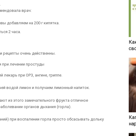
.
омендовала врач:
ы добавляем на 200 г кипятка.
ься 2 часа.
Ка
св
 и рецепты очень действенны.
и при лечении простуды
 лекарь при ОРЗ, ангине, гриппе.
ячей водой лимон и получаем лимонный напиток.
ают из этого замечательного фрукта отличное
аболевании органов дыхания (горла).
Ка
аний) при воспалении горла просто обсасывать дольку
на