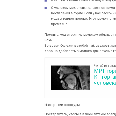
В настой ромашки капните мед, и оздо
С молоком мед очень полезен: он помог
воспаления в горле. Если у вас бессонн
меда в теплое молоко. Этот молочно-м
время сна.
Помните: мед с горячим молоком обладает 
ночь.
Во время болезни в любой чай, свежевыжат
Хорошо добавлять в молоко для лечения го
Читайте такж
МРТ горл
КТ горта
человека
Ива против простуды
Постарайтесь, чтобы в вашей аптечке всегд