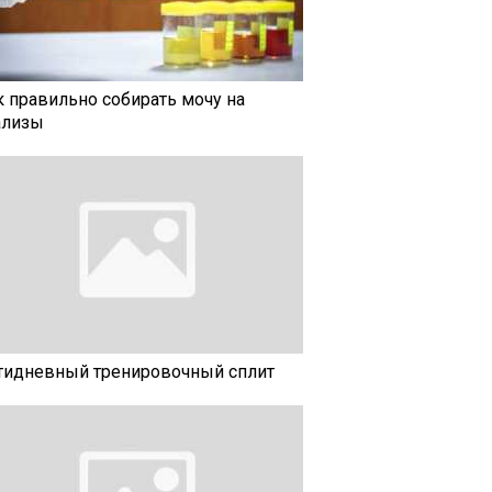
к правильно собирать мочу на
ализы
тидневный тренировочный сплит