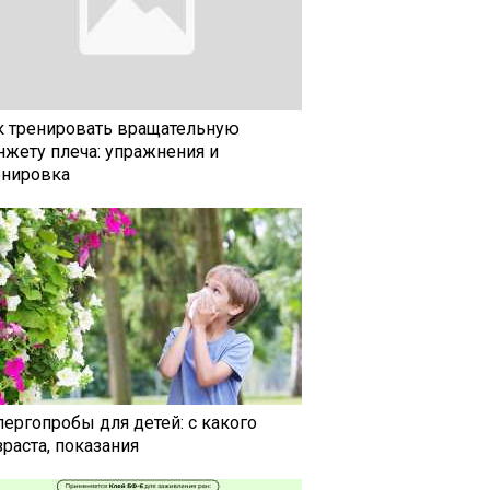
к тренировать вращательную
нжету плеча: упражнения и
енировка
лергопробы для детей: с какого
раста, показания