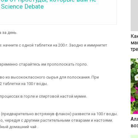
 Science Debate
 за день.
Ка
ма
: начните с одной таблетки на 200 г. Заодно и иммунитет
тр
овременно старайтесь им прополоскать горло.
тво из высококлассного сырья для полоскания. При
2 таблетки на 100 г воды.
роцессах в горле и спиртовой настой мумие.
(предварительно встряхнув флакон) развести на 100 г воды.
Ал
о, чередуя с другими растительными отварами и настоями.
воз
ный домашний чай .