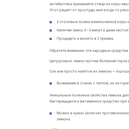
антибиотика принимайте отвар из коры ивы
Этот рецепт от простуды мне когда-то рек
3 столовые ложки измельченной коры ив
Кипятим смесь 3—5 минут и даем настоят
Процедить и выпить в 2 приема.
Обратите внимание: эти народные средства
Цитрусовые: лимон против болезней горла 
Сок или просто напиток из лимона — хороший
Выжимаем в стакан с теплой, но не гор
Уникальные полезные свойства лимона дел
бактерицидное и витаминное средство при з
Можно и нужно (если нет противопоказ
лимона.