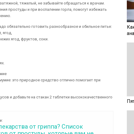
затяжной, тяжелый, не забывайте обращаться к врачам.
ния простуды и при воспалении горла, помогут избежать
чению.
надо обязательно готовить разнообразное и обильное питье:
Ка
, ягод,
ан
ежих ягод, фруктов, соки.
ях.
умие
умие: это природное средство отлично помогает при
адусов и добавьте на стакан 2 таблетки высококачественного
Пя
е:
лекарства от гриппа? Список
ов от простуды, которые вам не