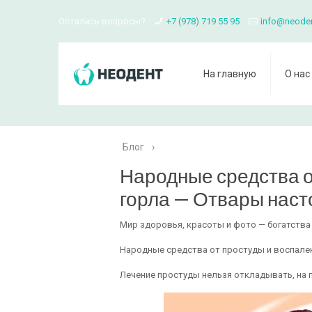
Остались вопросы?
+7 (978) 719 55 95
info@neode
На главную
О нас
Блог
›
Народные средства о
горла — Отвары наст
Мир здоровья, красоты и фото — богатств
Народные средства от простуды и воспале
Лечение простуды нельзя откладывать, на п