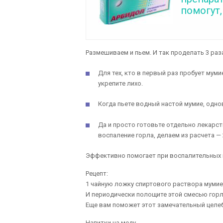
помогут,
Размешиваем и пьем. И так проделать 3 раза
Для тех, кто в первый раз пробует мумие
укрепите лихо.
Когда пьете водный настой мумие, одн
Да и просто готовьте отдельно лекарс
воспаление горла, делаем из расчета — 
Эффективно помогает при воспалительных п
Рецепт:
1 чайную ложку спиртового раствора мумие 
И периодически полощите этой смесью горл
Еще вам поможет этот замечательный целеб
Напитки на меду