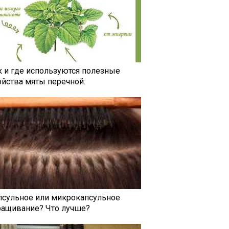
к и где используются полезные
ойства мяты перечной.
псульное или микрокапсульное
ращивание? Что лучше?