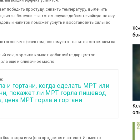
равливающий эффект усилится.
ает победить простуду, снизить температуру, вылечить
ица из-за болезни — и в этом случае добавьте чайную ложку
едовый напиток поможет уснуть и восстановить силы во
Жж
бок
потогонным эффектом, поэтому этот напиток оставляем на
ый сок, морс или компот добавляйте дар цветов.
рла еще и сливочное масло.
е:
а и гортани, когда сделать МРТ или
ни, покажет ли МРТ горла пищевод
, цена МРТ горла и гортани
Кси
оп
а была кора ивы (она продается в аптеке). И вместо