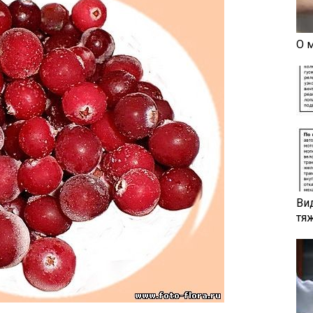
О 
Ви
тя