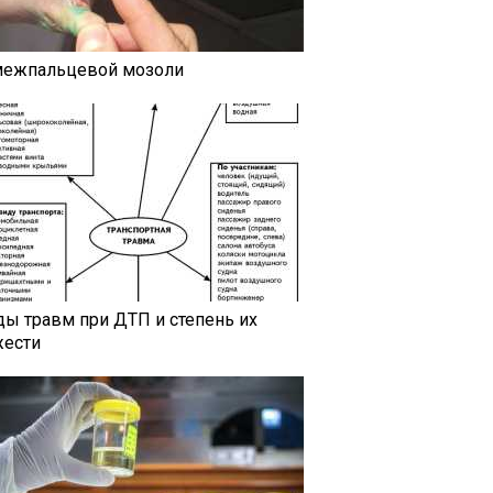
межпальцевой мозоли
ды травм при ДТП и степень их
жести