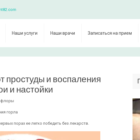
nt82.com
Наши услуги
Наши врачи
Записаться на прием
т простуды и воспаления
ои и настойки
а флоры
ния горла
ервых порах ее легко победить без лекарств.