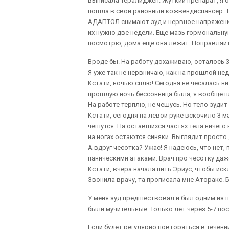
выписала Тералиджен. Жуткий препарат, я от
пошла в свой районный кожвендиспансер. Т
АДАПТОЛ снимают зуд и нервное напряжение 
их нужно две недели. Еще мазь гормональну
посмотрю, дома еще она лежит. Поправляйт
Вроде бы. На работу дохаживаю, осталось 
Я уже так не нервничаю, как на прошлой не
Кстати, ночью сплю! Сегодня не чесалась ни
прошлую ночь бессонница была, я вообще пл
На работе терплю, не чешусь. Но тело зудит 
Кстати, сегодня на левой руке вскочило 3
чешутся. На оставшихся частях тела ничего 
на ногах остаются синяки. Выглядит просто 
А вдруг чесотка? Ужас! Я надеюсь, что нет
паническими атаками. Врач про чесотку даже
Кстати, вчера начала пить Эриус, чтобы и
Звонила врачу, та прописала мне Аторакс. Б
У меня зуд предшествовал и был одним из 
были мучительные. Только лет через 5-7 по
Если будет регулярно повторяться в течени