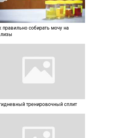
к правильно собирать мочу на
ализы
тидневный тренировочный сплит