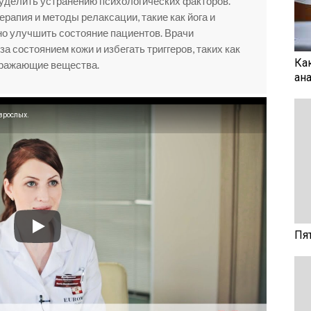
уделить устранению психологических факторов.
рапия и методы релаксации, такие как йога и
но улучшить состояние пациентов. Врачи
а состоянием кожи и избегать триггеров, таких как
Ка
дражающие вещества.
ан
зрослых.
Пя