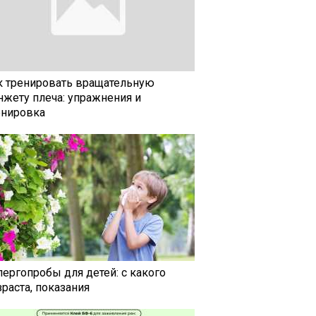
к тренировать вращательную
нжету плеча: упражнения и
енировка
лергопробы для детей: с какого
раста, показания