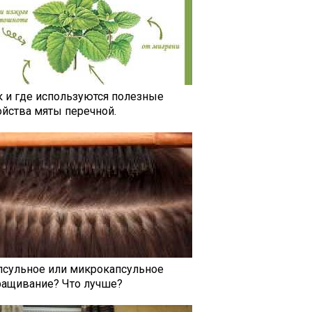
к и где используются полезные
ойства мяты перечной.
псульное или микрокапсульное
ращивание? Что лучше?