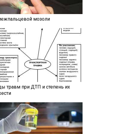
межпальцевой мозоли
ды травм при ДТП и степень их
жести