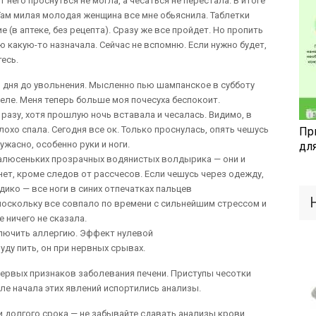
 него проснуться не могла, а чесаться не перестала. В итоге
ам милая молодая женщина все мне обьяснила. Таблетки
(в аптеке, без рецепта). Сразу же все пройдет. Но пропить
ю какую-то назначала. Сейчас не вспомню. Если нужно будет,
есь.
3 дня до увольнения. Мысленно пью шампанское в субботу
деле. Меня теперь больше моя почесуха беспокоит.
 разу, хотя прошлую ночь вставала и чесалась. Видимо, в
охо спала. Сегодня все ок. Только проснулась, опять чешусь
Пр
ужасно, особенно руки и ноги.
дл
 малюсеньких прозрачных водянистых волдырика — они и
нет, кроме следов от рассчесов. Если чешусь через одежду,
дико — все ноги в синих отпечатках пальцев
, поскольку все совпало по времени с сильнейшим стрессом и
 ничего не сказала.
сключить аллергию. Эффект нулевой
уду пить, он при нервных срывах.
первых признаков заболевания печени. Приступы чесотки
сле начала этих явлений испортились анализы.
и долгого срока — не забывайте сдавать анализы крови.