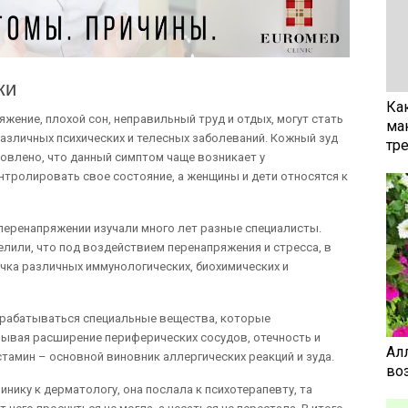
жи
Ка
яжение, плохой сон, неправильный труд и отдых, могут стать
ма
зличных психических и телесных заболеваний. Кожный зуд
тр
новлено, что данный симптом чаще возникает у
тролировать свое состояние, а женщины и дети относятся к
перенапряжении изучали много лет разные специалисты.
лили, что под воздействием перенапряжения и стресса, в
очка различных иммунологических, биохимических и
ырабатываться специальные вещества, которые
зывая расширение периферических сосудов, отечность и
Ал
тамин – основной виновник аллергических реакций и зуда.
воз
нику к дерматологу, она послала к психотерапевту, та