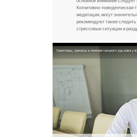
основное внимание следует 
Когнитивно-поведенческая те
медитация, могут значитель
рекомендуют также следить з
стрессовые ситуации и раз
Симптомы, причины и лечение сильного зуд кожи у в