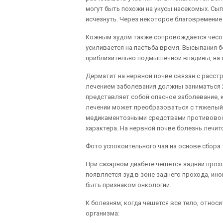
могут быть похожи на укусы насекомых. Сы
исчезнуть. Через некоторое благовремение
Кожным зудом также сопровождается чесот
усиливается на пастьба время. Высыпания б
приблизительно подмышечной впадины, на о
Дерматит на нервной почве связан с расст
лечением заболевания должны заниматься 2
представляет собой опасное заболевание,
лечении может преобразоваться с тяжелый
медикаментозными средствами противовосп
характера. На нервной почве болезнь лечи
Фото успокоительного чая на основе сбора
При сахарном диабете чешется задний прох
появляется зуд в зоне заднего прохода, ин
быть признаком онкологии.
К болезням, когда чешется все тело, относ
организма: