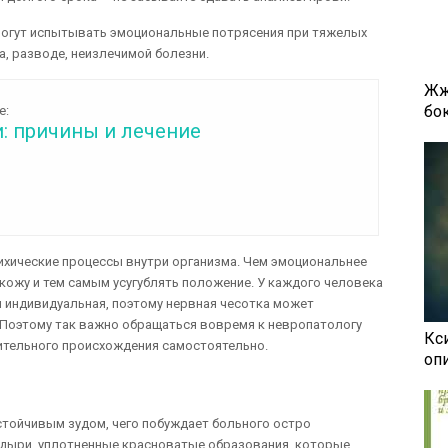
могут испытывать эмоциональные потрясения при тяжелых
а, разводе, неизлечимой болезни.
Жж
бок
е:
: причины и лечение
сихические процессы внутри организма. Чем эмоциональнее
кожу и тем самым усугублять положение. У каждого человека
 индивидуальная, поэтому нервная чесотка может
 Поэтому так важно обращаться вовремя к невропатологу
Кси
ительного происхождения самостоятельно.
оп
стойчивым зудом, чего побуждает больного остро
лдыри, уплотненные красноватые образования, которые