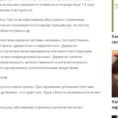
пь возможно нахраписто появится и посредством 1-2 часа
 вновь повториться.
ка. При этом заболевании убыстренно стремление
ольше локализуются посередь пальцев рук, на локтях,
бласти пупка и др.
Ка
ройством нервной системы человека. Соответственно,
св
 врача: дерматолог и невропатолог. Дерматит
 которое при несвоевременном или несоответствующем
 кожно-инфекционный процесс. Дерматит лечится
алительного, антигистаминного и антисептического
тся одновременно успокоительными средствами.
 трав
од и половые органы. При заражении организма глистами,
огда бывает, что зудит нос. Зуд в области промежности может
Ка
на
ится ряд заболеваний отдельных органов или всего