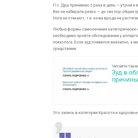
П.с. Душ принимаю 2 раза в день — утром и 
Вес не набирала резко — до сих пор общая пр
Ноги не отекают, т.е. кожа вроде не растяги
Любые формы самолечения категорически н
необходимо пройти обследование у аллерго
психолога. Если зуд появился внезапно, а 
средствами:
Читайте такж
Зуд в об
причины
Это запись в категории Красота и здоровье