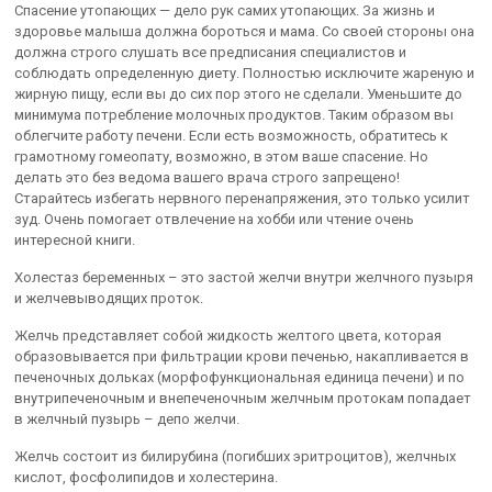
Спасение утопающих — дело рук самих утопающих. За жизнь и
здоровье малыша должна бороться и мама. Со своей стороны она
должна строго слушать все предписания специалистов и
соблюдать определенную диету. Полностью исключите жареную и
жирную пищу, если вы до сих пор этого не сделали. Уменьшите до
минимума потребление молочных продуктов. Таким образом вы
облегчите работу печени. Если есть возможность, обратитесь к
грамотному гомеопату, возможно, в этом ваше спасение. Но
делать это без ведома вашего врача строго запрещено!
Старайтесь избегать нервного перенапряжения, это только усилит
зуд. Очень помогает отвлечение на хобби или чтение очень
интересной книги.
Холестаз беременных – это застой желчи внутри желчного пузыря
и желчевыводящих проток.
Желчь представляет собой жидкость желтого цвета, которая
образовывается при фильтрации крови печенью, накапливается в
печеночных дольках (морфофункциональная единица печени) и по
внутрипеченочным и внепеченочным желчным протокам попадает
в желчный пузырь – депо желчи.
Желчь состоит из билирубина (погибших эритроцитов), желчных
кислот, фосфолипидов и холестерина.