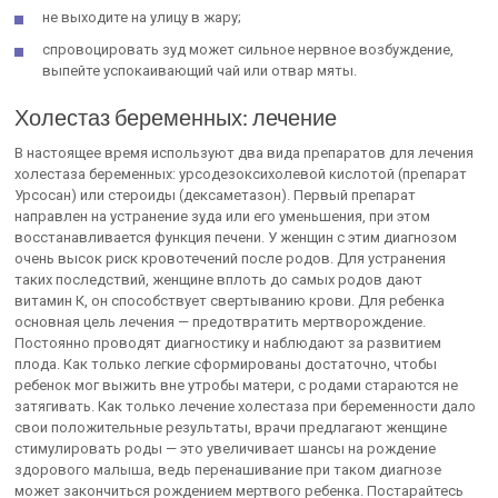
не выходите на улицу в жару;
спровоцировать зуд может сильное нервное возбуждение,
выпейте успокаивающий чай или отвар мяты.
Холестаз беременных: лечение
В настоящее время используют два вида препаратов для лечения
холестаза беременных: урсодезоксихолевой кислотой (препарат
Урсосан) или стероиды (дексаметазон). Первый препарат
направлен на устранение зуда или его уменьшения, при этом
восстанавливается функция печени. У женщин с этим диагнозом
очень высок риск кровотечений после родов. Для устранения
таких последствий, женщине вплоть до самых родов дают
витамин К, он способствует свертыванию крови. Для ребенка
основная цель лечения — предотвратить мертворождение.
Постоянно проводят диагностику и наблюдают за развитием
плода. Как только легкие сформированы достаточно, чтобы
ребенок мог выжить вне утробы матери, с родами стараются не
затягивать. Как только лечение холестаза при беременности дало
свои положительные результаты, врачи предлагают женщине
стимулировать роды — это увеличивает шансы на рождение
здорового малыша, ведь перенашивание при таком диагнозе
может закончиться рождением мертвого ребенка. Постарайтесь