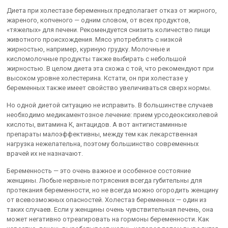
Диета при холестазе беременных предполагает отказ от жирного,
жареного, копченого — одним словом, от всех продуктов,
«тяжелых» для печени. Рекомендуется снизить количество пищи
животного происхождения. Мясо употреблять с низкой
жирностью, например, куриную грудку. Молочные и
кисломолочные продукты также выбирать с небольшой
жирностью. В целом диета эта схожа с той, что рекомендуют при
высоком уровне холестерина. Кстати, он при холестазе у
беременных также имеет свойство увеличиваться сверх нормы.
Но одной диетой ситуацию не исправить. В большинстве случаев
необходимо медикаментозное лечение: прием урсодеоксихолевой
кислоты, витамина К, антацидов. А вот антигистаминные
препараты малоэффективны, между тем как лекарственная
нагрузка нежелательна, поэтому большинство современных
врачей их не назначают.
Беременность — это очень важное и особенное состояние
женщины. Любые нервные потрясения всегда губительны для
протекания беременности, но не всегда можно огородить женщину
от всевозможных опасностей. Холестаз беременных — один из
таких случаев. Если у женщины очень чувствительная печень, она
может негативно отреагировать на гормоны беременности. Как