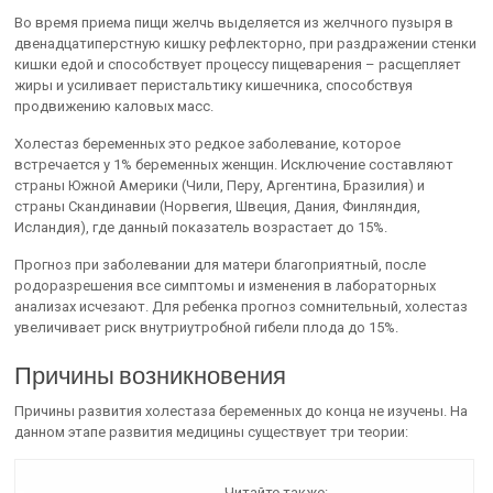
Во время приема пищи желчь выделяется из желчного пузыря в
двенадцатиперстную кишку рефлекторно, при раздражении стенки
кишки едой и способствует процессу пищеварения – расщепляет
жиры и усиливает перистальтику кишечника, способствуя
продвижению каловых масс.
Холестаз беременных это редкое заболевание, которое
встречается у 1% беременных женщин. Исключение составляют
страны Южной Америки (Чили, Перу, Аргентина, Бразилия) и
страны Скандинавии (Норвегия, Швеция, Дания, Финляндия,
Исландия), где данный показатель возрастает до 15%.
Прогноз при заболевании для матери благоприятный, после
родоразрешения все симптомы и изменения в лабораторных
анализах исчезают. Для ребенка прогноз сомнительный, холестаз
увеличивает риск внутриутробной гибели плода до 15%.
Причины возникновения
Причины развития холестаза беременных до конца не изучены. На
данном этапе развития медицины существует три теории:
Читайте также: