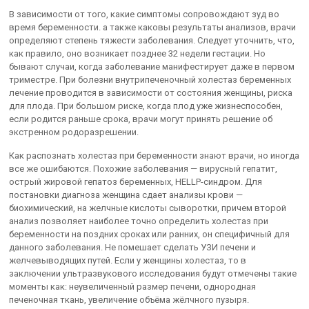
В зависимости от того, какие симптомы сопровождают зуд во
время беременности. а также каковы результаты анализов, врачи
определяют степень тяжести заболевания. Следует уточнить, что,
как правило, оно возникает позднее 32 недели гестации. Но
бывают случаи, когда заболевание манифестирует даже в первом
триместре. При болезни внутрипеченочный холестаз беременных
лечение проводится в зависимости от состояния женщины, риска
для плода. При большом риске, когда плод уже жизнеспособен,
если родится раньше срока, врачи могут принять решение об
экстренном родоразрешении.
Как распознать холестаз при беременности знают врачи, но иногда
все же ошибаются. Похожие заболевания — вирусный гепатит,
острый жировой гепатоз беременных, HELLP-синдром. Для
постановки диагноза женщина сдает анализы крови —
биохимический, на желчные кислоты сыворотки, причем второй
анализ позволяет наиболее точно определить холестаз при
беременности на поздних сроках или ранних, он специфичный для
данного заболевания. Не помешает сделать УЗИ печени и
желчевыводящих путей. Если у женщины холестаз, то в
заключении ультразвукового исследования будут отмечены такие
моменты как: неувеличенный размер печени, однородная
печеночная ткань, увеличение объёма жёлчного пузыря.