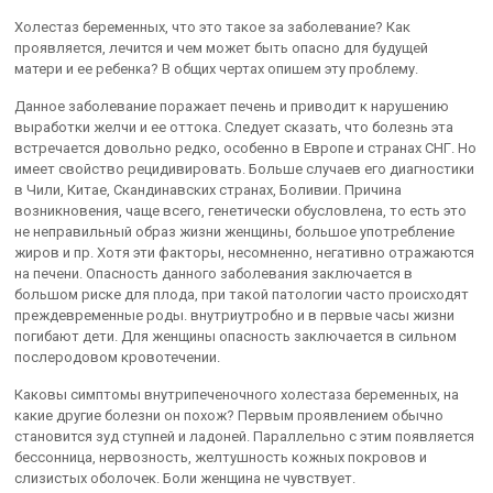
Холестаз беременных, что это такое за заболевание? Как
проявляется, лечится и чем может быть опасно для будущей
матери и ее ребенка? В общих чертах опишем эту проблему.
Данное заболевание поражает печень и приводит к нарушению
выработки желчи и ее оттока. Следует сказать, что болезнь эта
встречается довольно редко, особенно в Европе и странах СНГ. Но
имеет свойство рецидивировать. Больше случаев его диагностики
в Чили, Китае, Скандинавских странах, Боливии. Причина
возникновения, чаще всего, генетически обусловлена, то есть это
не неправильный образ жизни женщины, большое употребление
жиров и пр. Хотя эти факторы, несомненно, негативно отражаются
на печени. Опасность данного заболевания заключается в
большом риске для плода, при такой патологии часто происходят
преждевременные роды. внутриутробно и в первые часы жизни
погибают дети. Для женщины опасность заключается в сильном
послеродовом кровотечении.
Каковы симптомы внутрипеченочного холестаза беременных, на
какие другие болезни он похож? Первым проявлением обычно
становится зуд ступней и ладоней. Параллельно с этим появляется
бессонница, нервозность, желтушность кожных покровов и
слизистых оболочек. Боли женщина не чувствует.