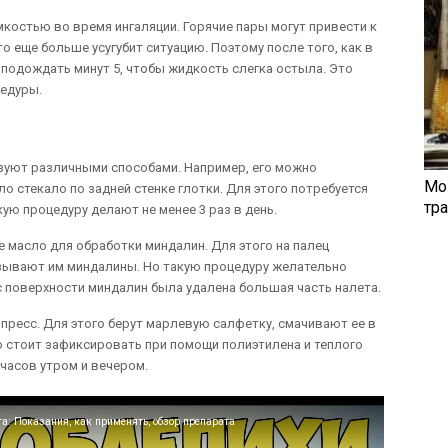
мкостью во время ингаляции. Горячие пары могут привести к
о еще больше усугубит ситуацию. Поэтому после того, как в
 подождать минут 5, чтобы жидкость слегка остыла. Это
цедуры.
зуют различными способами. Например, его можно
Мо
ло стекало по задней стенке глотки. Для этого потребуется
тр
акую процедуру делают не менее 3 раз в день.
 масло для обработки миндалин. Для этого на палец
зывают им миндалины. Но такую процедуру желательно
с поверхности миндалин была удалена большая часть налета.
пресс. Для этого берут марлевую салфетку, смачивают ее в
 стоит зафиксировать при помощи полиэтилена и теплого
часов утром и вечером.
а: Показания, как применять, обзор препарата