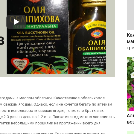
Ка
ма
тр
ягодами, а маслом облепихи. Качественное облепиховое
м свежим ягодам. Однако, если не хочется бегать по аптекам
ность использовать свежие ягоды, то можно брать и их.
Ал
 2-3 раза в день по 1-2 ст.л. Также из ягод можно заваривать
воз
апитки небольшими порциями на протяжении всего дня.
пихового масла при ангине. Сразу все использовать не