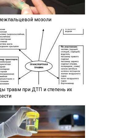
межпальцевой мозоли
ды травм при ДТП и степень их
жести