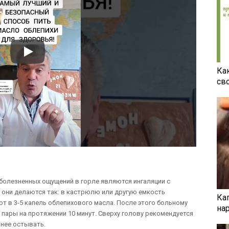
Ка
св
болезненных ощущений в горле являются ингаляции с
они делаются так: в кастрюлю или другую емкость
Ка
т в 3-5 капель облепихового масла. После этого больному
на
пары на протяжении 10 минут. Сверху голову рекомендуется
ннее остывать.