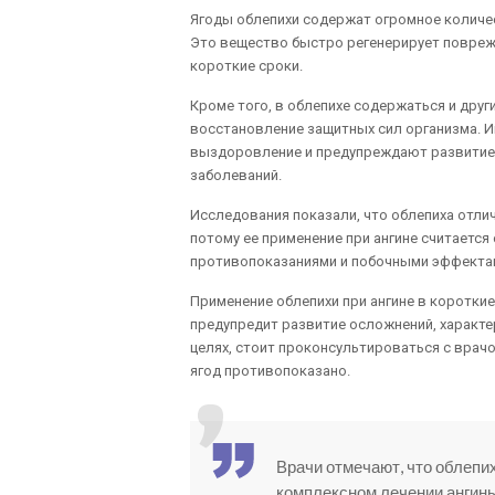
Ягоды облепихи содержат огромное количе
Это вещество быстро регенерирует повреж
короткие сроки.
Кроме того, в облепихе содержаться и друг
восстановление защитных сил организма. И
выздоровление и предупреждают развитие
заболеваний.
Исследования показали, что облепиха отли
потому ее применение при ангине считается
противопоказаниями и побочными эффекта
Применение облепихи при ангине в короткие
предупредит развитие осложнений, характе
целях, стоит проконсультироваться с врачо
ягод противопоказано.
Врачи отмечают, что облепи
комплексном лечении ангин