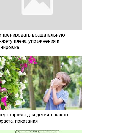
к тренировать вращательную
нжету плеча: упражнения и
енировка
лергопробы для детей: с какого
раста, показания