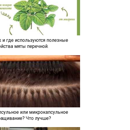
к и где используются полезные
ойства мяты перечной.
псульное или микрокапсульное
ращивание? Что лучше?