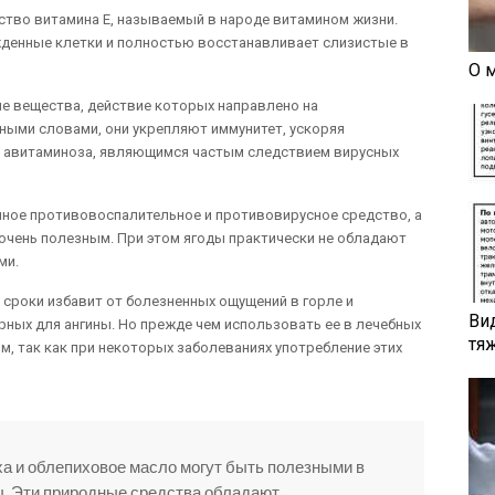
ство витамина Е, называемый в народе витамином жизни.
денные клетки и полностью восстанавливает слизистые в
О 
ие вещества, действие которых направлено на
ными словами, они укрепляют иммунитет, ускоряя
 авитаминоза, являющимся частым следствием вирусных
чное противовоспалительное и противовирусное средство, а
 очень полезным. При этом ягоды практически не обладают
ми.
 сроки избавит от болезненных ощущений в горле и
Ви
рных для ангины. Но прежде чем использовать ее в лечебных
тя
м, так как при некоторых заболеваниях употребление этих
ха и облепиховое масло могут быть полезными в
ы. Эти природные средства обладают