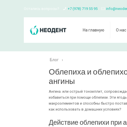
Остались вопросы?
+7 (978) 719 55 95
info@neode
На главную
О нас
Блог
›
Облепиха и облепихо
ангины
Ангина. или острый тонзиллит, сопровожда
избавиться при помощи облепихи. Эти ягод
макроэлементов и способны быстро поставит
как использовать в домашних условиях?
Действие облепихи при а