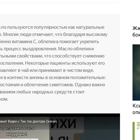
сло пользуются популярностью как натуральные
Жж
ы. Многие люди отмечают, что благодаря высокому
бок
енно витамина C, облепиха помогает укрепить
ть процесс выздоровления. Масло облепихи
льными свойствами, что способствует снижению
воспаления. Некоторые пациенты используют его
бавляют в чай или принимают в чистом виде.
 в контексте ангины в основном положительные:
остояния и облегчение симптомов. Однако важно
ованием любых народных средств стоит
чом.
Кси
оп
вья! Видео с Тик ток доктора Скачко.