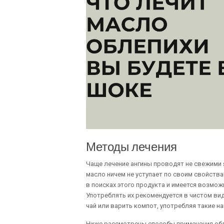
Методы лечения
Чаще лечение ангины проводят не свежими 
масло ничем не уступает по своим свойства
в поисках этого продукта и имеется возмож
Употреблять их рекомендуется в чистом виде
чай или варить компот, употребляя такие н
Ниже рассмотрены способы применения обле