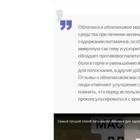
Облепиха и облепиховое ма
средства при лечении ангин
содержанию витаминов, особ
иммунную систему и ускори
обладает противовоспалите
боли в горле и уменьшению 
для полоскания, а другие до
Отзывы о облепиховом масле
люди отмечают улучшение с
помнить, что перед использ
проконсультироваться с вра
Самый лучший способ пить масло облепихи для здоро