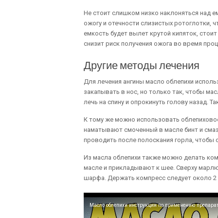
Не стоит слишком низко наклоняться над е
ожогу и отечности слизистых ротоглотки, чт
емкость будет вылет крутой кипяток, стоит
снизит риск получения ожога во время про
Другие методы лечения
Для лечения ангины масло облепихи исполь
закапывать в нос, но только так, чтобы мас
лечь на спину и опрокинуть голову назад. Т
К тому же можно использовать облепиховое
наматывают смоченный в масле бинт и сма
проводить после полоскания горла, чтобы 
Из масла облепихи также можно делать ком
масле и прикладывают к шее. Сверху марлю
шарфа. Держать компресс следует около 2 
Масло облепихи инструкция по применению препарат