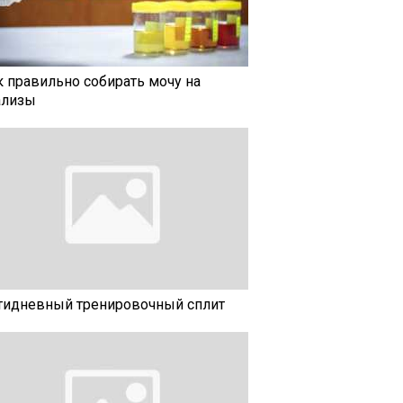
к правильно собирать мочу на
ализы
тидневный тренировочный сплит