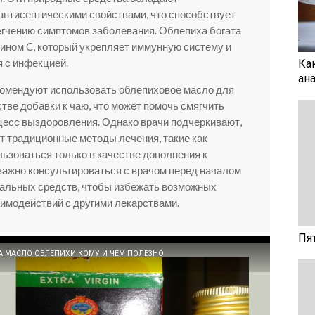
нтисептическими свойствами, что способствует
егчению симптомов заболевания. Облепиха богата
ином C, который укрепляет иммунную систему и
я с инфекцией.
Ка
ан
омендуют использовать облепиховое масло для
стве добавки к чаю, что может помочь смягчить
цесс выздоровления. Однако врачи подчеркивают,
ют традиционные методы лечения, такие как
льзоваться только в качестве дополнения к
важно консультироваться с врачом перед началом
альных средств, чтобы избежать возможных
аимодействий с другими лекарствами.
Пя
А МАСЛО ОБЛЕПИХИ КОМУ И ЧЕМ ПОЛЕЗНО