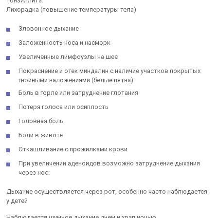
тонзиллита:
Лихорадка (повышение температуры тела)
Зловонное дыхание
Заложенность носа и насморк
Увеличенные лимфоузлы на шее
Покраснение и отек миндалин с наличие участков покрытых
гнойными наложениями (белые пятна)
Боль в горле или затруднение глотания
Потеря голоса или осиплость
Головная боль
Боли в животе
Откашливание с прожилками крови
При увеличении аденоидов возможно затруднение дыхания
через нос:
Дыхание осуществляется через рот, особенно часто наблюдается
у детей
Наблюдается шумное дыхание днем и храп ночью