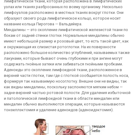
лимфатической ткани, которая расположена в лимфатических
узлах или тканях разбросанных по всему организму. Несколько
лимфоузлов расположено в местных тканях вокруг глотки. Они
образуют своего рода лимфатическое кольцо, которое носит
название кольца Пирогова — Вальдейера.
Миндалины — это скопление лимфатической железистой ткани по
бокам от задней стенки глотки. Нормальные миндалины обычно
имеют небольшой размер и розовый цвет, то есть такой цвет, как
и окружающая их слизистая ротоглотки. На их поверхности
расположено большое количество углублений, называемых также
лакунами, которые бывают очень глубокими и при ангине могут
содержать гнойные затеки или забиваться гнойными пробками.
Аденоиды это скопление лимфоидной ткани, расположенное в
верхней части глотки, там где с глоткой сообщается полость носа,
формируя так называемую носоглотку. Внешне они не видны, так
как видны миндалины, поскольку заслоняются мягким небом —
задне-верхней частью ротовой полости. Для удаления избыточной
и патологической лимфоидной ткани в области миндалин или
миндалин обычно выполняются операции, которые называются
тонзиллэктомия и удаление аденоидов (аденоидэктомия).