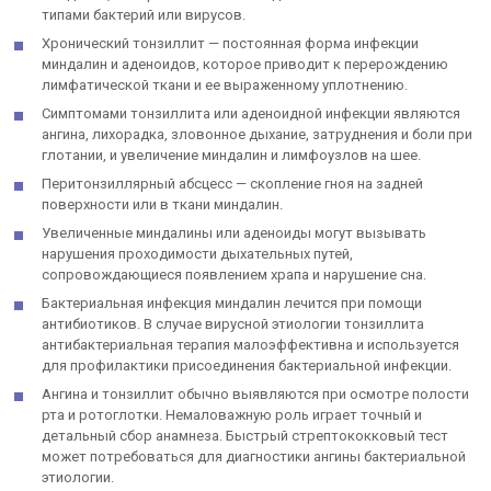
типами бактерий или вирусов.
Хронический тонзиллит — постоянная форма инфекции
миндалин и аденоидов, которое приводит к перерождению
лимфатической ткани и ее выраженному уплотнению.
Симптомами тонзиллита или аденоидной инфекции являются
ангина, лихорадка, зловонное дыхание, затруднения и боли при
глотании, и увеличение миндалин и лимфоузлов на шее.
Перитонзиллярный абсцесс — скопление гноя на задней
поверхности или в ткани миндалин.
Увеличенные миндалины или аденоиды могут вызывать
нарушения проходимости дыхательных путей,
сопровождающиеся появлением храпа и нарушение сна.
Бактериальная инфекция миндалин лечится при помощи
антибиотиков. В случае вирусной этиологии тонзиллита
антибактериальная терапия малоэффективна и используется
для профилактики присоединения бактериальной инфекции.
Ангина и тонзиллит обычно выявляются при осмотре полости
рта и ротоглотки. Немаловажную роль играет точный и
детальный сбор анамнеза. Быстрый стрептококковый тест
может потребоваться для диагностики ангины бактериальной
этиологии.