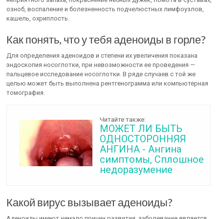
озноб, воспаление и болезненность подчелюстных лимфоузлов,
кашель, охриплость.
Как понять, что у тебя аденоиды в горле?
Для определения аденоидов и степени их увеличения показана
эндоскопия носоглотки, при невозможности ее проведения —
пальцевое исследование носоглотки. В ряде случаев с той же
целью может быть выполнена рентгенограмма или компьютерная
томография.
Читайте также:
МОЖЕТ ЛИ БЫТЬ
ОДНОСТОРОННЯЯ
АНГИНА - Ангина
симптомы, Сплошное
недоразумение
Какой вирус вызывает аденоиды?
Аденоиды имеют немало причин развития, заболевание является