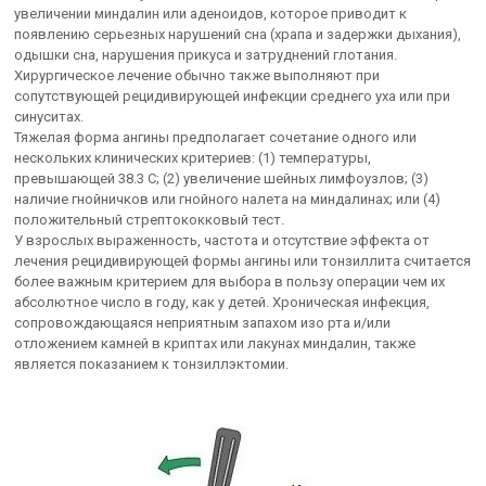
увеличении миндалин или аденоидов, которое приводит к
появлению серьезных нарушений сна (храпа и задержки дыхания),
одышки сна, нарушения прикуса и затруднений глотания.
Хирургическое лечение обычно также выполняют при
сопутствующей рецидивирующей инфекции среднего уха или при
синуситах.
Тяжелая форма ангины предполагает сочетание одного или
нескольких клинических критериев: (1) температуры,
превышающей 38.3 C; (2) увеличение шейных лимфоузлов; (3)
наличие гнойничков или гнойного налета на миндалинах; или (4)
положительный стрептококковый тест.
У взрослых выраженность, частота и отсутствие эффекта от
лечения рецидивирующей формы ангины или тонзиллита считается
более важным критерием для выбора в пользу операции чем их
абсолютное число в году, как у детей. Хроническая инфекция,
сопровождающаяся неприятным запахом изо рта и/или
отложением камней в криптах или лакунах миндалин, также
является показанием к тонзиллэктомии.