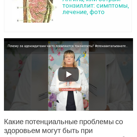
тонзиллит: симптомы,
лечение, фото
Почему за аденоидитами часто появляются тонзиллиты? #еленавитальевнатерентьева #аденоиды #тонзиллит
Какие потенциальные проблемы со
здоровьем могут быть при