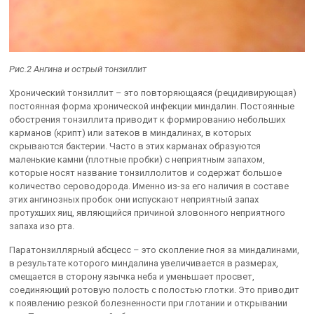
Рис.2 Ангина и острый тонзиллит
Хронический тонзиллит – это повторяющаяся (рецидивирующая)
постоянная форма хронической инфекции миндалин. Постоянные
обострения тонзиллита приводит к формированию небольших
карманов (крипт) или затеков в миндалинах, в которых
скрываются бактерии. Часто в этих карманах образуются
маленькие камни (плотные пробки) с неприятным запахом,
которые носят название тонзиллолитов и содержат большое
количество сероводорода. Именно из-за его наличия в составе
этих ангинозных пробок они испускают неприятный запах
протухших яиц, являющийся причиной зловонного неприятного
запаха изо рта.
Паратонзиллярный абсцесс – это скопление гноя за миндалинами,
в результате которого миндалина увеличивается в размерах,
смещается в сторону язычка неба и уменьшает просвет,
соединяющий ротовую полость с полостью глотки. Это приводит
к появлению резкой болезненности при глотании и открывании