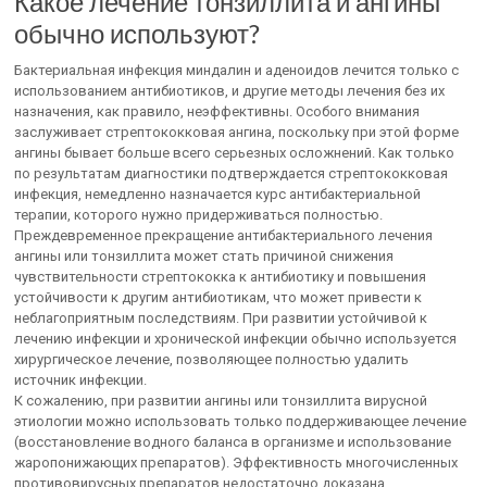
Какое лечение тонзиллита и ангины
обычно используют?
Бактериальная инфекция миндалин и аденоидов лечится только с
использованием антибиотиков, и другие методы лечения без их
назначения, как правило, неэффективны. Особого внимания
заслуживает стрептококковая ангина, поскольку при этой форме
ангины бывает больше всего серьезных осложнений. Как только
по результатам диагностики подтверждается стрептококковая
инфекция, немедленно назначается курс антибактериальной
терапии, которого нужно придерживаться полностью.
Преждевременное прекращение антибактериального лечения
ангины или тонзиллита может стать причиной снижения
чувствительности стрептококка к антибиотику и повышения
устойчивости к другим антибиотикам, что может привести к
неблагоприятным последствиям. При развитии устойчивой к
лечению инфекции и хронической инфекции обычно используется
хирургическое лечение, позволяющее полностью удалить
источник инфекции.
К сожалению, при развитии ангины или тонзиллита вирусной
этиологии можно использовать только поддерживающее лечение
(восстановление водного баланса в организме и использование
жаропонижающих препаратов). Эффективность многочисленных
противовирусных препаратов недостаточно доказана