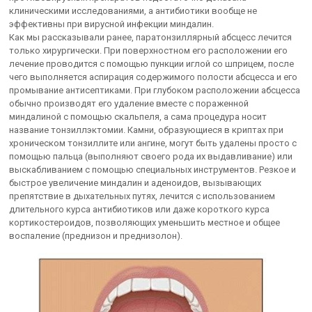
клиническими исследованиями, а антибиотики вообще не
эффективны при вирусной инфекции миндалин.
Как мы рассказывали ранее, паратонзиллярный абсцесс лечится
только хирургически. При поверхностном его расположении его
лечение проводится с помощью пункции иглой со шприцем, после
чего выполняется аспирация содержимого полости абсцесса и его
промывание антисептиками. При глубоком расположении абсцесса
обычно производят его удаление вместе с пораженной
миндалиной с помощью скальпеля, а сама процедура носит
название тонзиллэктомии. Камни, образующиеся в криптах при
хроническом тонзиллите или ангине, могут быть удалены просто с
помощью пальца (выполняют своего рода их выдавливание) или
выскабливанием с помощью специальных инструментов. Резкое и
быстрое увеличение миндалин и аденоидов, вызывающих
препятствие в дыхательных путях, лечится с использованием
длительного курса антибиотиков или даже короткого курса
кортикостероидов, позволяющих уменьшить местное и общее
воспаление (преднизон и преднизолон).