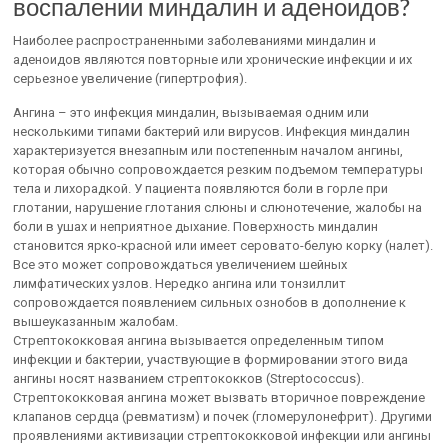
воспалении миндалин и аденоидов?
Наиболее распространенными заболеваниями миндалин и
аденоидов являются повторные или хронические инфекции и их
серьезное увеличение (гипертрофия).
Ангина – это инфекция миндалин, вызываемая одним или
несколькими типами бактерий или вирусов. Инфекция миндалин
характеризуется внезапным или постепенным началом ангины,
которая обычно сопровождается резким подъемом температуры
тела и лихорадкой. У пациента появляются боли в горле при
глотании, нарушение глотания слюны и слюнотечение, жалобы на
боли в ушах и неприятное дыхание. Поверхность миндалин
становится ярко-красной или имеет серовато-белую корку (налет).
Все это может сопровождаться увеличением шейных
лимфатических узлов. Нередко ангина или тонзиллит
сопровождается появлением сильных ознобов в дополнение к
вышеуказанным жалобам.
Стрептококковая ангина вызывается определенным типом
инфекции и бактерии, участвующие в формировании этого вида
ангины носят названием стрептококков (Streptococcus).
Стрептококковая ангина может вызвать вторичное повреждение
клапанов сердца (ревматизм) и почек (гломерулонефрит). Другими
проявлениями активизации стрептококковой инфекции или ангины