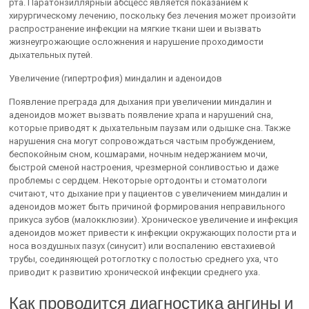
рта. Паратонзиллярный абсцесс является показанием к
хирургическому лечению, поскольку без лечения может произойти
распространение инфекции на мягкие ткани шеи и вызвать
жизнеугрожающие осложнения и нарушение проходимости
дыхательных путей.
Увеличение (гипертрофия) миндалин и аденоидов
Появление преграда для дыхания при увеличении миндалин и
аденоидов может вызвать появление храпа и нарушений сна,
которые приводят к дыхательным паузам или одышке сна. Также
нарушения сна могут сопровождаться частым пробуждением,
беспокойным сном, кошмарами, ночным недержанием мочи,
быстрой сменой настроения, чрезмерной сонливостью и даже
проблемы с сердцем. Некоторые ортодонты и стоматологи
считают, что дыхание при у пациентов с увеличением миндалин и
аденоидов может быть причиной формирования неправильного
прикуса зубов (малокклюзии). Хроническое увеличение и инфекция
аденоидов может привести к инфекции окружающих полости рта и
носа воздушных пазух (синусит) или воспалению евстахиевой
трубы, соединяющей ротоглотку с полостью среднего уха, что
приводит к развитию хронической инфекции среднего уха.
Как проводится диагностика ангины и