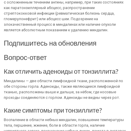
с осложненным течением ангины, например, при таких состояниях
как паратонзиллярный абсцесс, распространении
стрептококковой инфекции (ревматическая болезнь сердца,
гломерулонефрит) или абсцесс шеи. Подозрение на
злокачественный процесс в миндалинах или наличие опухоли
является абсолютным показанием к удалению миндалин.
Подпишитесь на обновления
Вопрос-ответ
Как отличить аденоиды от тонзиллита?
Миндалины — две области лимфоидной ткани, расположенной по
обе стороны горла. Аденоиды, также являющиеся лимфоидной
тканью, расположены выше и дальше, за нёбом, где носовые
проходы соединяются с горлом. Аденоиды не видны через рот.
Какие симптомы при тонзиллите?
Воспаление в области небных миндалин, повышение температуры
тела, першение, жжение, боли в области горла, наличие
неприятного запаха, покраснение небных дужек, ломота в суставах,