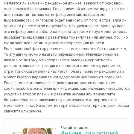
Является ли ангина инфекционной или нет, зависит от основной,
вызывающей ее причины. Если причиной является вирус, то ангина
или тонзиллит являются инфекционными, но при этом
выраженность симптомов будет зависеть от того, встречался ли
организм ранее с этой вирусной инфекцией или нет. Мононуклеоз –
это инфекционное заболевание, при котором вирус мононуклеоза
поражает миндалины с развитием тонзиллита или ангины. Обычно
люди заболевают им в детском возрасте или юности.
Если основной фактор развития ангины является бактериальным,
то эту ангину можно назвать инфекционной. Инфекционной ее
называют потому, что сохраняется высокая вероятность
распространения инфекции от человека к человеку, например,
стрептококковая ангина является чрезвычайно инфекционной и
может быстро передаваться здоровому человеку от больного.
Если ангина и увеличенные аденоиды являются следствием
хронического воспаления или инфекции, сам инфекционный фактор
уходит на второй план, и в развитии ангины или тонзиллита
большее участие принимают аутоиммунные и аллергические
механизмы, подобные тем, которые возникают при аллергическом
синусита или рините.
Читайте также:
Ангина, или острый