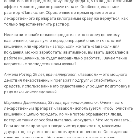
слабительного средства, хочу предупредить, что на долгосрочный
эффект можете даже не рассчитывать. Особенно, если пили
раствор «Лавакола». Сброшенные во время приема этого
лекарственного препарата килограммы сразу же вернуться, как
только перестанете пить раствор.
Нельзя пить слабительные средства не по своему целевому
назначению, когда нужно перед операцией очистить толстый
кишечник, или «пробить» запор. Если же пить «Лавакол» для
похудения, можно заработать: авитаминоз, вызвать дисбаланс в
работе кишечника, он будет неправильно работать. Зачем такие
неприятные последствия вам нужны?
Анжела Роттер, 29 лет, врач-аллерголог.
«Лавакол» — это мощного
действия лекарственный препарат подгруппы слабительных
средств. Использование его существенно упрощает подготовку к
ряду важных исследований.
Марианна Данилюкова, 33 года, врач-эндокринолог.
Очень часто
лекарственный препарат «Лавакол» используется, чтобы очистить
кишечник с целью похудеть. Ко мне потом обращаются люди,
которые таким способом пытались «похудеть». Что могу сказать…
Если человек проводил такую чистку однократно, максимум –
двукратно, то у него появлялось чувство легкости. Он скидывал
один-два килограмма. Но такие люди очень ответственно