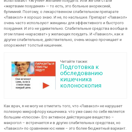
испытывают «жгучее» желание похудеть. Или же они стали
«жертвами похудения» — то есть, это больные анорексией,
булимией. Поэтому, о лекарственном слабительном препарате
«Лавакол» я хорошо знаю. И не, по наслышке. Препарат «Лавакол»
очень часто используют женщины для эффективного и быстрого
похудения. И это не удивительно. Слабительные средства вообще в
этом плане «нарасхват» у желающих похудеть. И «Лавакол», как и
другие слабительные, действительно, очень мощно прочищает и
опорожняет толстый кишечник.
Читайте также:
Подготовка к
обследованию
кишечника
колоноскопия
Как врач, я не могу не отметить того, что «Лавакол» не нарушает
полезную микрофлору кишечника. что уже само по себе является
большим «плюсом». Его активное действующее вещество –
макрогол – встречается и в других слабительных средствах, но
«Лавакол» по сравнении юс ними – это более бюджетный вариант.