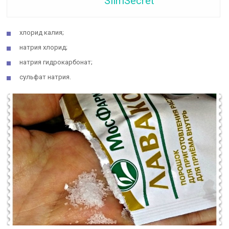
SlimSecret
хлорид калия;
натрия хлорид;
натрия гидрокарбонат;
сульфат натрия.