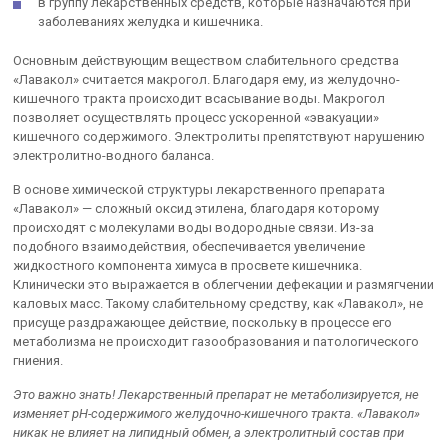
в группу лекарственных средств, которые назначаются при
заболеваниях желудка и кишечника.
Основным действующим веществом слабительного средства
«Лавакол» считается макрогол. Благодаря ему, из желудочно-
кишечного тракта происходит всасывание воды. Макрогол
позволяет осуществлять процесс ускоренной «эвакуации»
кишечного содержимого. Электролиты препятствуют нарушению
электролитно-водного баланса.
В основе химической структуры лекарственного препарата
«Лавакол» — сложный оксид этилена, благодаря которому
происходят с молекулами воды водородные связи. Из-за
подобного взаимодействия, обеспечивается увеличение
жидкостного компонента химуса в просвете кишечника.
Клинически это выражается в облегчении дефекации и размягчении
каловых масс. Такому слабительному средству, как «Лавакол», не
присуще раздражающее действие, поскольку в процессе его
метаболизма не происходит газообразования и патологического
гниения.
Это важно знать! Лекарственный препарат не метаболизируется, не
изменяет рН-содержимого желудочно-кишечного тракта. «Лавакол»
никак не влияет на липидный обмен, а электролитный состав при