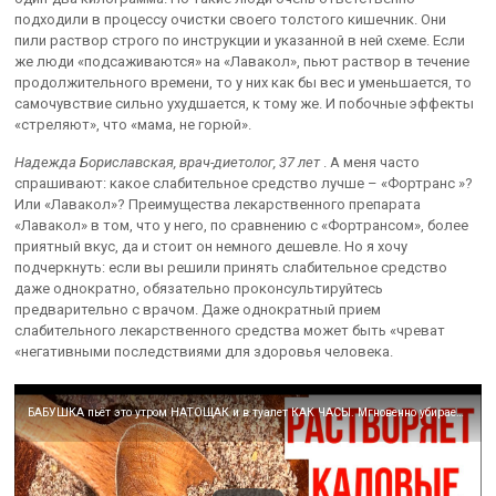
подходили в процессу очистки своего толстого кишечник. Они
пили раствор строго по инструкции и указанной в ней схеме. Если
же люди «подсаживаются» на «Лавакол», пьют раствор в течение
продолжительного времени, то у них как бы вес и уменьшается, то
самочувствие сильно ухудшается, к тому же. И побочные эффекты
«стреляют», что «мама, не горюй».
Надежда Бориславская, врач-диетолог, 37 лет
. А меня часто
спрашивают: какое слабительное средство лучше – «Фортранс »?
Или «Лавакол»? Преимущества лекарственного препарата
«Лавакол» в том, что у него, по сравнению с «Фортрансом», более
приятный вкус, да и стоит он немного дешевле. Но я хочу
подчеркнуть: если вы решили принять слабительное средство
даже однократно, обязательно проконсультируйтесь
предварительно с врачом. Даже однократный прием
слабительного лекарственного средства может быть «чреват
«негативными последствиями для здоровья человека.
БАБУШКА пьёт это утром НАТОЩАК и в туалет КАК ЧАСЫ. Мгновенно убирает запор и тяжесть в печени.