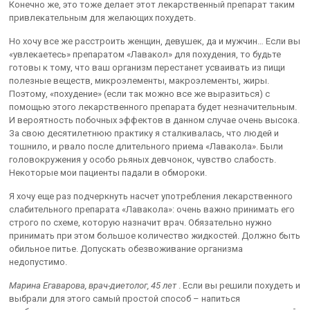
Конечно же, это тоже делает этот лекарственный препарат таким
привлекательным для желающих похудеть.
Но хочу все же расстроить женщин, девушек, да и мужчин… Если вы
«увлекаетесь» препаратом «Лавакол» для похудения, то будьте
готовы к тому, что ваш организм перестанет усваивать из пищи
полезные веществ, микроэлементы, макроэлементы, жиры.
Поэтому, «похудение» (если так можно все же выразиться) с
помощью этого лекарственного препарата будет незначительным.
И вероятность побочных эффектов в данном случае очень высока.
За свою десятилетнюю практику я сталкивалась, что людей и
тошнило, и рвало после длительного приема «Лавакола». Были
головокружения у особо рьяных девчонок, чувство слабость.
Некоторые мои пациенты падали в обмороки.
Я хочу еще раз подчеркнуть насчет употребления лекарственного
слабительного препарата «Лавакола»: очень важно принимать его
строго по схеме, которую назначит врач. Обязательно нужно
принимать при этом большое количество жидкостей. Должно быть
обильное питье. Допускать обезвоживание организма
недопустимо.
Марина Егаварова, врач-диетолог, 45 лет
. Если вы решили похудеть и
выбрали для этого самый простой способ – напиться