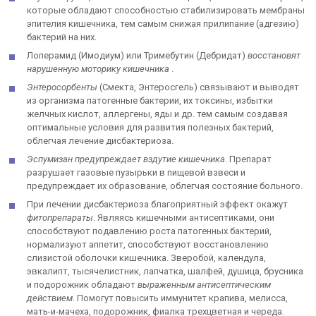
которые обладают способностью стабилизировать мембраны
эпителия кишечника, тем самым снижая прилипание (адгезию)
бактерий на них.
Лоперамид (Имодиум) или Тримебутин (Дебридат)
восстановят
нарушенную моторику кишечника
.
Энтеросорбенты
(Смекта, Энтеросгель) связывают и выводят
из организма патогенные бактерии, их токсины, избытки
желчных кислот, аллергены, яды и др. тем самым создавая
оптимальные условия для развития полезных бактерий,
облегчая лечение дисбактериоза.
Эспумизан предупреждает вздутие кишечника
. Препарат
разрушает газовые пузырьки в пищевой взвеси и
предупреждает их образование, облегчая состояние больного.
При лечении дисбактериоза благоприятный эффект окажут
фитопрепараты
. Являясь кишечными антисептиками, они
способствуют подавлению роста патогенных бактерий,
нормализуют аппетит, способствуют восстановлению
слизистой оболочки кишечника. Зверобой, календула,
эвкалипт, тысячелистник, лапчатка, шалфей, душица, брусника
и подорожник обладают
выраженным антисептическим
действием
. Помогут повысить иммунитет крапива, мелисса,
мать-и-мачеха, подорожник, фиалка трехцветная и череда.