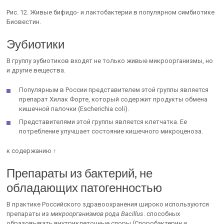
Рис. 12. Живые бифидо- и лактобактерии в популярном симбиотике
Биовестин.
Эубиотики
В группу эубиотиков входят не только живые микроорганизмы, но
и другие вещества.
Популярным в России представителем этой группы является
препарат Хилак Форте, который содержит продукты обмена
кишечной палочки (Escherichia coli).
Представителями этой группы является клетчатка. Ее
потребление улучшает состояние кишечного микроценоза.
к содержанию ↑
Препараты из бактерий, не
обладающих патогенностью
В практике Российского здравоохранения широко используются
препараты из
микроорганизмов рода Bacillus
. способных
образовывать внутриклеточные споры (Споробактерин и