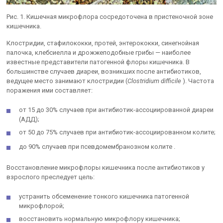
Рис. 1. Кишечная микрофлора сосредоточена в пристеночной зоне
кишечника.
Клостридии, стафилококки, протей, энтерококки, синегнойная
палочка, клебсиелла и дрожжеподобные грибы — наиболее
известные представители патогенной флоры кишечника. В
большинстве случаев диареи, возникших после антибиотиков,
ведущее место занимают клостридии (
Clostridium difficile
). Частота
поражения ими составляет:
от 15 до 30% случаев при антибиотик-ассоциированной диареи
(АДД);
от 50 до 75% случаев при антибиотик-ассоциированном колите;
до 90% случаев при псевдомембранозном колите .
Восстановление микрофлоры кишечника после антибиотиков у
взрослого преследует цель:
устранить обсеменение тонкого кишечника патогенной
микрофлорой;
восстановить нормальную микрофлору кишечника;