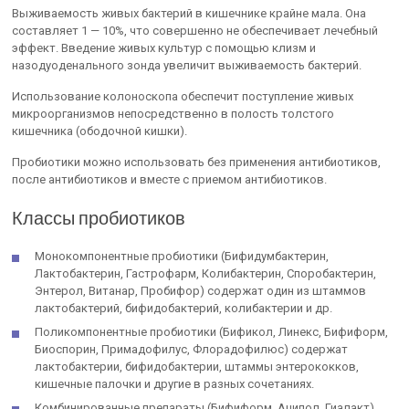
Выживаемость живых бактерий в кишечнике крайне мала. Она
составляет 1 — 10%, что совершенно не обеспечивает лечебный
эффект. Введение живых культур с помощью клизм и
назодуоденального зонда увеличит выживаемость бактерий.
Использование колоноскопа обеспечит поступление живых
микроорганизмов непосредственно в полость толстого
кишечника (ободочной кишки).
Пробиотики можно использовать без применения антибиотиков,
после антибиотиков и вместе с приемом антибиотиков.
Классы пробиотиков
Монокомпонентные пробиотики (Бифидумбактерин,
Лактобактерин, Гастрофарм, Колибактерин, Споробактерин,
Энтерол, Витанар, Пробифор) содержат один из штаммов
лактобактерий, бифидобактерий, колибактерии и др.
Поликомпонентные пробиотики (Бификол, Линекс, Бифиформ,
Биоспорин, Примадофилус, Флорадофилюс) содержат
лактобактерии, бифидобактерии, штаммы энтерококков,
кишечные палочки и другие в разных сочетаниях.
Комбинированные препараты (Бифиформ, Аципол, Гиалакт)