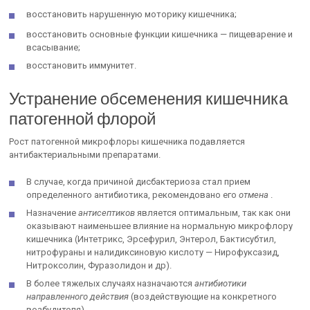
восстановить нарушенную моторику кишечника;
восстановить основные функции кишечника — пищеварение и
всасывание;
восстановить иммунитет.
Устранение обсеменения кишечника
патогенной флорой
Рост патогенной микрофлоры кишечника подавляется
антибактериальными препаратами.
В случае, когда причиной дисбактериоза стал прием
определенного антибиотика, рекомендовано его
отмена
.
Назначение
антисептиков
является оптимальным, так как они
оказывают наименьшее влияние на нормальную микрофлору
кишечника (Интетрикс, Эрсефурил, Энтерол, Бактисубтил,
нитрофураны и налидиксиновую кислоту — Нирофуксазид,
Нитроксолин, Фуразолидон и др).
В более тяжелых случаях назначаются
антибиотики
направленного действия
(воздействующие на конкретного
возбудителя).