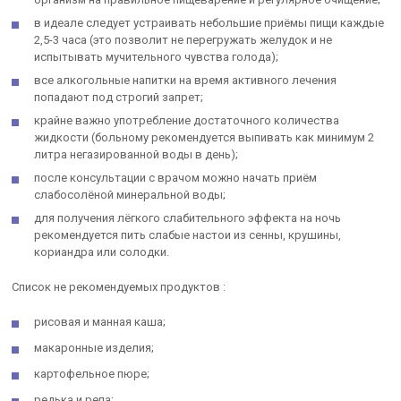
в идеале следует устраивать небольшие приёмы пищи каждые
2,5-3 часа (это позволит не перегружать желудок и не
испытывать мучительного чувства голода);
все алкогольные напитки на время активного лечения
попадают под строгий запрет;
крайне важно употребление достаточного количества
жидкости (больному рекомендуется выпивать как минимум 2
литра негазированной воды в день);
после консультации с врачом можно начать приём
слабосолёной минеральной воды;
для получения лёгкого слабительного эффекта на ночь
рекомендуется пить слабые настои из сенны, крушины,
кориандра или солодки.
Список не рекомендуемых продуктов :
рисовая и манная каша;
макаронные изделия;
картофельное пюре;
редька и репа;