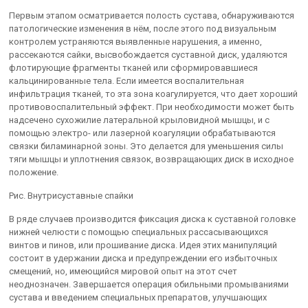
Первым этапом осматривается полость сустава, обнаруживаются
патологические изменения в нём, после этого под визуальным
контролем устраняются выявленные нарушения, а именно,
рассекаются сайки, высвобождается суставной диск, удаляются
флотирующие фрагменты тканей или сформировавшиеся
кальцинированные тела. Если имеется воспалительная
инфильтрация тканей, то эта зона коагулируется, что дает хороший
противовоспалительный эффект. При необходимости может быть
надсечено сухожилие латеральной крыловидной мышцы, и с
помощью электро- или лазерной коагуляции обрабатываются
связки биламинарной зоны. Это делается для уменьшения силы
тяги мышцы и уплотнения связок, возвращающих диск в исходное
положение.
Рис. Внутрисуставные спайки
В ряде случаев производится фиксация диска к суставной головке
нижней челюсти с помощью специальных рассасывающихся
винтов и пинов, или прошивание диска. Идея этих манипуляций
состоит в удержании диска и предупреждении его избыточных
смещений, но, имеющийся мировой опыт на этот счет
неоднозначен. Завершается операция обильными промываниями
сустава и введением специальных препаратов, улучшающих