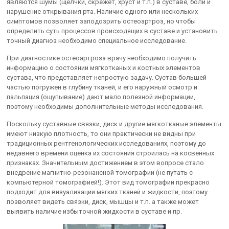
являются шумы (щелчки, скрежет, хруст и т.п.) в суставе, боли и
нарушение открывания рта. Наличие одного или нескольких
симптомов позволяет заподозрить остеоартроз, но чтобы
определить суть процессов происходящих в суставе и установить
точный диагноз необходимо специальное исследование.
При диагностике остеоартроза врачу необходимо получить
информацию о состоянии мягкотканых и костных элементов
сустава, что представляет непростую задачу. Сустав большей
частью погружен в глубину тканей, и его наружный осмотр и
пальпация (ощупывание) дают мало полезной информации,
поэтому необходимы дополнительные методы исследования.
Поскольку суставные связки, диск и другие мягкотканые элементы
имеют низкую плотность, то они практически не видны при
традиционных рентгенологических исследованиях, поэтому до
недавнего времени оценка их состояния строилась на косвенных
признаках. Значительным достижением в этом вопросе стало
внедрение магнитно-резонансной томографии (не путать с
компьютерной томографией!). Этот вид томографии прекрасно
подходит для визуализации мягких тканей и жидкости, поэтому
позволяет видеть связки, диск, мышцы и т.п. а также может
выявить наличие избыточной жидкости в суставе и пр.