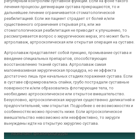
регулярным контролем суставной функции. Если на фоне такого
лечения процессы дегенерации сустава прекращаются, то и
дальнейшее лечение ограничивается стоматологической
реабилитацией. Если же пациент страдает от болей и/или
существенного ограничения открывая рта, или же
стоматологическая реабилитация не приводит к улучшению, то
рассматривается вопрос о хирургических мерах, это может быть
артролаваж, артроскопическая или открытая операция на суставе.
Артролаваж представляет собой пункцию, промывание сустава и
введение специальных препаратов, способствующих
восстановлению тканей сустава. Артролаваж самая
малоинвазивная хирургическая процедура, но ее эффекта
достаточно лишь при начальных стадиях поражения сустава. Если
в суставе сформировались спайки, грубо пострадали суставные
поверхности и/или образовались флотирующие тела, то
необходимо артроскопическое или открытое вмешательство.
Безусловно, артроскопическая хирургия существенно деликатней и
предпочтительней, чем открытая. Подробнее о ее возможностях и
особенностях можно прочесть ниже. Если артроскопическое
вмешательство невозможно или неэффективно, то хирурги
вынуждены идти на открытую хирургию сустава.