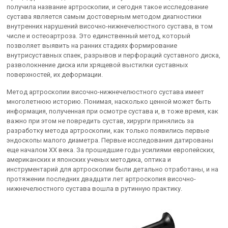
получила название артроскопии, и сегодня такое исследование
сустава является самым достоверным методом диагностики
внутренних нарушений височно-нижнечелюстного сустава, в том
числе и остеоартроза. Это единственный метод, который
позволяет выявить на ранних стадиях формирование
внутрисуставных спаек, разрывов и перфораций суставного диска,
разволокнение диска или хрящевой выстилки суставных
поверхностей, их деформации.
Метод артроскопии височно-нижнечелюстного сустава имеет
многолетнюю историю. Понимая, насколько ценной может быть
информация, полученная при осмотре сустава и, в тоже время, как
важно при этом не повредить сустав, хирурги принялись за
разработку метода артроскопии, как только появились первые
эндоскопы малого диаметра. Первые исследования датированы
еще началом ХХ века. За прошедшие годы усилиями европейских,
американских и японских ученых методика, оптика и
инструментарий для артроскопии были детально отработаны, и на
протяжении последних двадцати лет артроскопия височно-
нижнечелюстного сустава вошла в рутинную практику.