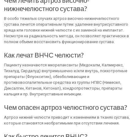
Чем лечить артроз височно-
нижнечелюстного сустава?
В особо тяжелых случаях артроз височно-нижнечелюстного
сустава лечится оперативным путем: удаление внутрисуставного
хряща или головки нижней челюсти с их заменой на имплантат.
Несмотря на радикальность метода, он позволяет практически в
полном объеме восстановить функционирование сустава.
Как лечат ВНЧС челюсти?
Пациенту назначаются миорелаксанты (Мидокалм, Калмирекс,
Тизалуд, Сирдалуд) внутримышечно и/или внутрь, психотропные
препараты (Флуоксетин), обезболивающие и
противовоспалительные средства из группы НПВС (Нимесил,
Дексалгин, Кетанов, Кетонал), хондропротекторы, препараты
кальция и пр. Внутрисуставные инъекции.
Чем опасен артроз челюстного сустава?
Артроз нижней челюсти приводит к изменениям в тканях сустава,
которые становятся необратимыми при отсутствии лечения.
Как быстро лечится ВНЧС?