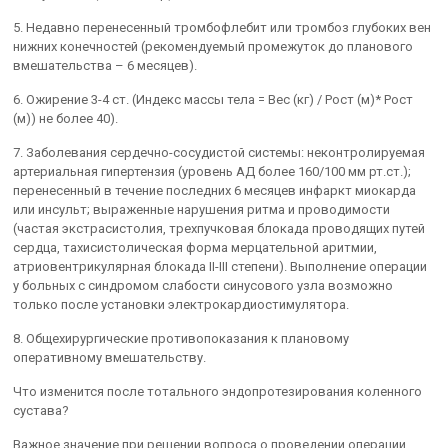
5. Недавно перенесенный тромбофлебит или тромбоз глубоких вен
нижних конечностей (рекомендуемый промежуток до планового
вмешательства – 6 месяцев).
6. Ожирение 3-4 ст. (Индекс массы тела = Вес (кг) / Рост (м)* Рост
(м)) не более 40).
7. Заболевания сердечно-сосудистой системы: неконтролируемая
артериальная гипертензия (уровень АД более 160/100 мм рт.ст.);
перенесенный в течение последних 6 месяцев инфаркт миокарда
или инсульт; выраженные нарушения ритма и проводимости
(частая экстрасистолия, трехпучковая блокада проводящих путей
сердца, тахисистолическая форма мерцательной аритмии,
атриовентрикулярная блокада II-III степени). Выполнение операции
у больных с синдромом слабости синусового узла возможно
только после установки электрокардиостимулятора.
8. Общехирургические противопоказания к плановому
оперативному вмешательству.
Что изменится после тотального эндопротезирования коленного
сустава?
Важное значение при решении вопроса о проведении операции