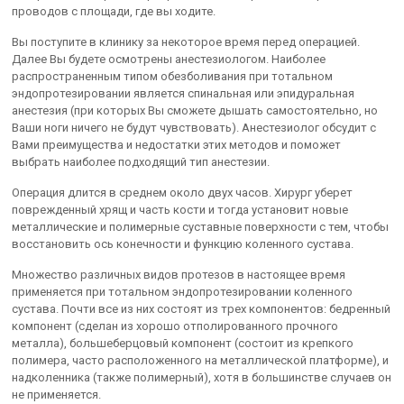
проводов с площади, где вы ходите.
Вы поступите в клинику за некоторое время перед операцией.
Далее Вы будете осмотрены анестезиологом. Наиболее
распространенным типом обезболивания при тотальном
эндопротезировании является спинальная или эпидуральная
анестезия (при которых Вы сможете дышать самостоятельно, но
Ваши ноги ничего не будут чувствовать). Анестезиолог обсудит с
Вами преимущества и недостатки этих методов и поможет
выбрать наиболее подходящий тип анестезии.
Операция длится в среднем около двух часов. Хирург уберет
поврежденный хрящ и часть кости и тогда установит новые
металлические и полимерные суставные поверхности с тем, чтобы
восстановить ось конечности и функцию коленного сустава.
Множество различных видов протезов в настоящее время
применяется при тотальном эндопротезировании коленного
сустава. Почти все из них состоят из трех компонентов: бедренный
компонент (сделан из хорошо отполированного прочного
металла), большеберцовый компонент (состоит из крепкого
полимера, часто расположенного на металлической платформе), и
надколенника (также полимерный), хотя в большинстве случаев он
не применяется.