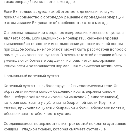
таких операций выполняется ежегодно.
Если Вы только задумались об этом методе лечения или уже
приняли совместно с ортопедом решение о проведении операции,
в этом издании Вы узнаете об особенностях этого метода.
Основным показанием к эндопротезированию коленного сустава
является боль. Если медицинские препараты, снижение уровня
физической активности и использование дополнительной опоры
при ходьбе больше не помогают, может быть рассмотрен вопрос о
замещении коленного сустава. В результате этой операции обычно
уменьшаются болевые ощущения, исправляется деформация
конечности и возвращается нормальная физическая активность.
Нормальный коленный сустав
Коленный сустав – наиболее крупный в человеческом теле. Он
образован нижним концом бедренной кости, верхним концом
большеберцовой кости и коленной чашечкой (надколенником),
которая скользит в углублении на бедренной кости. Крупные
связки, прикрепляющиеся к бедренной и большеберцовой костям,
обеспечивают стабильность сустава.
Соединяющиеся поверхности этих трех костей покрыты суставным
хрящом – гладкой тканью, которая смягчает суставные