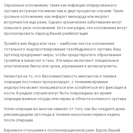
Серьезные осложнения, такие как инфекция оперированного
сустава встречаются менее чем в двух процентах случаев. Такие
грозные осложнения, как инфаркт миокарда или инсульт
встречаются еще реже. Однако хронические заболевания могут
повысить риск осложнений. Хотя они редки, эти осложнения могут
пролонгировать период Вашей реабилитации.
Тромбоз вен бедра или таза – наиболее частое осложнения
тотального эндопротезирования тазобедренного сустава. Ваш
ортопед предпримет меры, чтобы предотвратить образование
тромбов в венах ног и таза. Эти меры включают специальные
эластические бинты или чулки, упражнения и антикоагулянты.
Несмотря на то, что биосовместимость имплантов и техника
операции постоянно прогрессирует, с течением времени
эндопротез может изнашиваться или ослабляться его фиксация в
кости. В редких случаях могут быть повреждены во время
операции важные сосуды или нервы в области коленного сустава.
Успех операции во многом зависит от того, как Вы следуете дома
рекомендациям ортопеда в течение нескольких первых недель
после операции.
Бережное отношение к послеоперационной ране. Вдоль Вашей