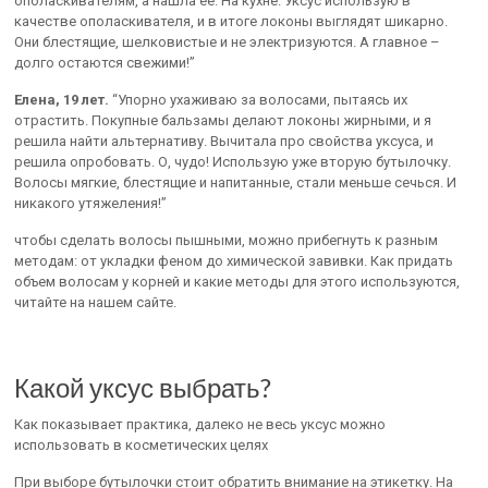
ополаскивателям, а нашла ее. На кухне. Уксус использую в
качестве ополаскивателя, и в итоге локоны выглядят шикарно.
Они блестящие, шелковистые и не электризуются. А главное –
долго остаются свежими!”
Елена, 19 лет.
“Упорно ухаживаю за волосами, пытаясь их
отрастить. Покупные бальзамы делают локоны жирными, и я
решила найти альтернативу. Вычитала про свойства уксуса, и
решила опробовать. О, чудо! Использую уже вторую бутылочку.
Волосы мягкие, блестящие и напитанные, стали меньше сечься. И
никакого утяжеления!”
чтобы сделать волосы пышными, можно прибегнуть к разным
методам: от укладки феном до химической завивки. Как придать
объем волосам у корней и какие методы для этого используются,
читайте на нашем сайте.
Какой уксус выбрать?
Как показывает практика, далеко не весь уксус можно
использовать в косметических целях
При выборе бутылочки стоит обратить внимание на этикетку. На