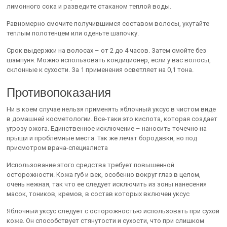
лимонного сока и разведите стаканом теплой воды.
Равномерно смочите получившимся составом волосы, укутайте
теплым полотенцем или оденьте шапочку.
Срок выдержки на волосах – от 2 до 4 часов. Затем смойте без
шампуня. Можно использовать кондиционер, если у вас волосы,
склонные к сухости. За 1 применения осветляет на 0,1 тона.
Противопоказания
Ни в коем случае нельзя применять яблочный уксус в чистом виде
в домашней косметологии. Все-таки это кислота, которая создает
угрозу ожога. Единственное исключение – наносить точечно на
прыщи и проблемные места. Так же лечат бородавки, но под
присмотром врача-специалиста
Использование этого средства требует повышенной
осторожности. Кожа губ и век, особенно вокруг глаз в целом,
очень нежная, так что ее следует исключить из зоны нанесения
масок, тоников, кремов, в состав которых включен уксус
Яблочный уксус следует с осторожностью использовать при сухой
коже. Он способствует стянутости и сухости, что при слишком