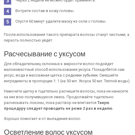
Через 2 недели её можно будет применять.
Вотрите состав в кожу головы.
Спустя 60 минут удалите маску из соли с головы.
После использования такого препарата волосы станут чистыми, а
перхоть полностью уйдёт.
Расчесывание с уксусом
Для обладательниц склонных к жирности волос подойдет
малоизвестный способ использования уксуса. Понадобятся сам
уксус, вода и массажная щетка с редкими зубьями. Смешайте
ингредиенты в пропорции 1: 1 (на 50 мл. Уксуса 50 мл. Теплой воды).
Намочите щетку и тщательно расчешите волосы, пока не нанесете
на них всю получившуюся смесь. Продолжайте тщательно
расчесывать локоны, пока раствор не впитается.
Такую
процедуру следует проводить не реже 2 раз в неделю.
Хорошо помогает и от выпадения волос.
Осветление волос уксусом