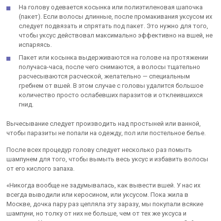
На голову одевается косынка или полиэтиленовая шапочка
(пакет). Если волосы длинные, после промакивания уксусом их
следует подвязать и спрятать под пакет. Это нужно для того,
чтобы уксус действовал максимально эффективно на вшей, не
испаряясь.
Пакет или косынка выдерживаются на голове на протяжении
получаса-часа, после чего снимаются, а волосы тщательно
расчесываются расческой, желательно — специальным
гребнем от вшей. В этом случае с головы удалится большое
количество просто ослабевших паразитов и отклеившихся
гнид.
Вычесывание следует производить над простыней или ванной,
чтобы паразиты не попали на одежду, пол или постельное белье.
После всех процедур голову следует несколько раз помыть
шампунем для того, чтобы вымыть весь уксус и избавить волосы
от его кислого запаха.
«Никогда вообще не задумывалась, как вывести вшей. У нас их
всегда выводили или керосином, или уксусом. Пока жила в
Москве, дочка пару раз цепляла эту заразу, мы покупали всякие
шампуни, но толку от них не больше, чем от тех же уксуса и