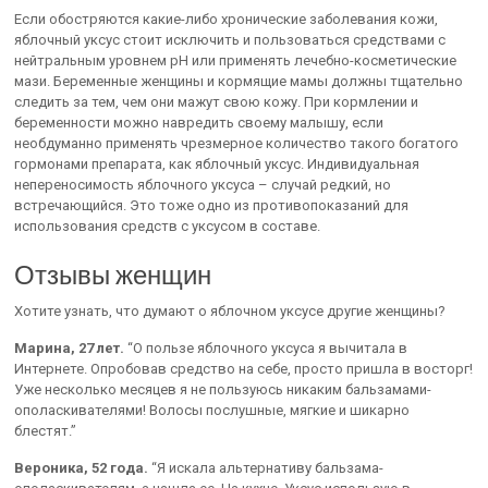
Если обостряются какие-либо хронические заболевания кожи,
яблочный уксус стоит исключить и пользоваться средствами с
нейтральным уровнем рН или применять лечебно-косметические
мази. Беременные женщины и кормящие мамы должны тщательно
следить за тем, чем они мажут свою кожу. При кормлении и
беременности можно навредить своему малышу, если
необдуманно применять чрезмерное количество такого богатого
гормонами препарата, как яблочный уксус. Индивидуальная
непереносимость яблочного уксуса – случай редкий, но
встречающийся. Это тоже одно из противопоказаний для
использования средств с уксусом в составе.
Отзывы женщин
Хотите узнать, что думают о яблочном уксусе другие женщины?
Марина, 27 лет.
“О пользе яблочного уксуса я вычитала в
Интернете. Опробовав средство на себе, просто пришла в восторг!
Уже несколько месяцев я не пользуюсь никаким бальзамами-
ополаскивателями! Волосы послушные, мягкие и шикарно
блестят.”
Вероника, 52 года.
“Я искала альтернативу бальзама-