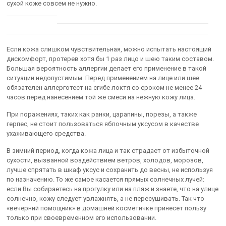
сухой коже совсем не нужно.
Если кожа слишком чувствительная, можно испытать настоящий
дискомфорт, протерев хотя бы 1 раз лицо и шею таким составом.
Большая вероятность аллергии делает его применение в такой
ситуации недопустимым. Перед применением на лице или шее
обязателен аллерготест на сгибе локтя со сроком не менее 24
часов перед нанесением той же смеси на нежную кожу лица.
При поражениях, таких как ранки, царапины, порезы, а также
герпес, не стоит пользоваться яблочным уксусом в качестве
ухаживающего средства.
В зимний период, когда кожа лица и так страдает от избыточной
сухости, вызванной воздействием ветров, холодов, морозов,
лучше спрятать в шкаф уксус и сохранить до весны, не используя
по назначению. То же самое касается прямых солнечных лучей:
если Вы собираетесь на прогулку или на пляж и знаете, что на улице
солнечно, кожу следует увлажнять, а не пересушивать. Так что
«вечерний помощник» в домашней косметичке принесет пользу
только при своевременном его использовании.