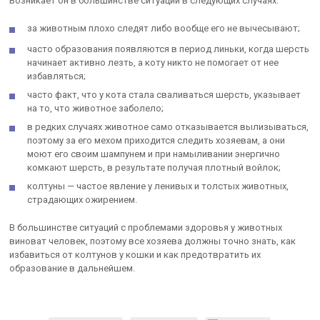
Возникает он в большинстве ситуаций в следующих случаях:
за животным плохо следят либо вообще его не вычесывают;
часто образования появляются в период линьки, когда шерсть
начинает активно лезть, а коту никто не помогает от нее
избавляться;
часто факт, что у кота стала сваливаться шерсть, указывает
на то, что животное заболело;
в редких случаях животное само отказывается вылизываться,
поэтому за его мехом приходится следить хозяевам, а они
моют его своим шампунем и при намыливании энергично
комкают шерсть, в результате получая плотный войлок;
колтуны — частое явление у ленивых и толстых животных,
страдающих ожирением.
В большинстве ситуаций с проблемами здоровья у животных
виноват человек, поэтому все хозяева должны точно знать, как
избавиться от колтунов у кошки и как предотвратить их
образование в дальнейшем.