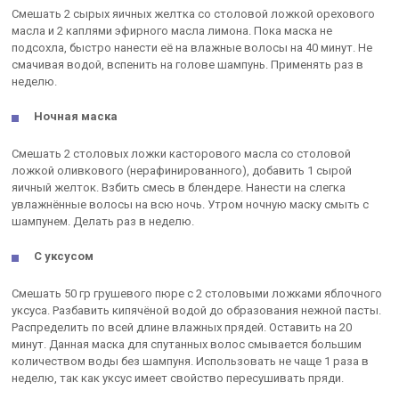
Смешать 2 сырых яичных желтка со столовой ложкой орехового
масла и 2 каплями эфирного масла лимона. Пока маска не
подсохла, быстро нанести её на влажные волосы на 40 минут. Не
смачивая водой, вспенить на голове шампунь. Применять раз в
неделю.
Ночная маска
Смешать 2 столовых ложки касторового масла со столовой
ложкой оливкового (нерафинированного), добавить 1 сырой
яичный желток. Взбить смесь в блендере. Нанести на слегка
увлажнённые волосы на всю ночь. Утром ночную маску смыть с
шампунем. Делать раз в неделю.
С уксусом
Смешать 50 гр грушевого пюре с 2 столовыми ложками яблочного
уксуса. Разбавить кипячёной водой до образования нежной пасты.
Распределить по всей длине влажных прядей. Оставить на 20
минут. Данная маска для спутанных волос смывается большим
количеством воды без шампуня. Использовать не чаще 1 раза в
неделю, так как уксус имеет свойство пересушивать пряди.