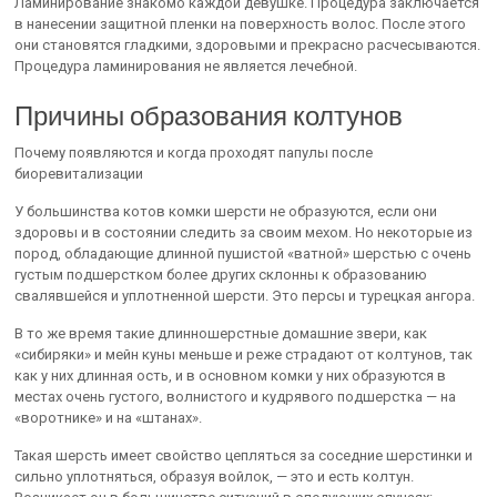
Ламинирование знакомо каждой девушке. Процедура заключается
в нанесении защитной пленки на поверхность волос. После этого
они становятся гладкими, здоровыми и прекрасно расчесываются.
Процедура ламинирования не является лечебной.
Причины образования колтунов
Почему появляются и когда проходят папулы после
биоревитализации
У большинства котов комки шерсти не образуются, если они
здоровы и в состоянии следить за своим мехом. Но некоторые из
пород, обладающие длинной пушистой «ватной» шерстью с очень
густым подшерстком более других склонны к образованию
свалявшейся и уплотненной шерсти. Это персы и турецкая ангора.
В то же время такие длинношерстные домашние звери, как
«сибиряки» и мейн куны меньше и реже страдают от колтунов, так
как у них длинная ость, и в основном комки у них образуются в
местах очень густого, волнистого и кудрявого подшерстка — на
«воротнике» и на «штанах».
Такая шерсть имеет свойство цепляться за соседние шерстинки и
сильно уплотняться, образуя войлок, — это и есть колтун.