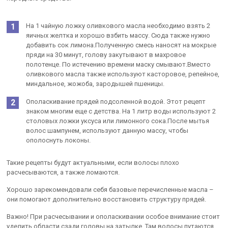
На 1 чайную ложку оливкового масла необходимо взять 2
яичных желтка и хорошо взбить массу. Сюда также нужно
добавить сок лимона.Полученную смесь наносят на мокрые
пряди на 30 минут, голову закутывают в махровое
полотенце. По истечению времени маску смывают.Вместо
оливкового масла также используют касторовое, репейное,
миндальное, жожоба, зародышей пшеницы.
Ополаскивание прядей подсоленной водой. Этот рецепт
знаком многим еще с детства. На 1 литр воды используют 2
столовых ложки уксуса или лимонного сока.После мытья
волос шампунем, используют данную массу, чтобы
ополоснуть локоны.
Такие рецепты будут актуальными, если волосы плохо
расчесываются, а также ломаются.
Хорошо зарекомендовали себя базовые перечисленные масла –
они помогают дополнительно восстановить структуру прядей.
Важно! При расчесывании и ополаскивании особое внимание стоит
уделить области сзади головы на затылке. Там волосы путаются