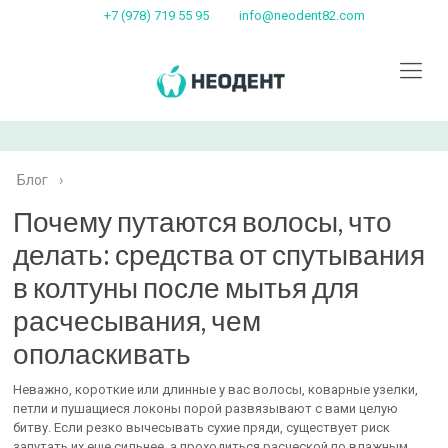
+7 (978) 719 55 95
info@neodent82.com
Блог
›
Почему путаются волосы, что
делать: средства от спутывания
в колтуны после мытья для
расчесывания, чем
ополаскивать
Неважно, короткие или длинные у вас волосы, коварные узелки,
петли и пушащиеся локоны порой развязывают с вами целую
битву. Если резко вычесывать сухие пряди, существует риск
запутать их еще сильнее, а проходиться расческой по влажным