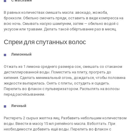
С маслами
В равных количествах смешать масла: авокадо, жожоба,
брокколи. Обильно смочить пряди, оставить в виде компресса на
всю ночь. Смывать насухо шампунем, затем — обильно водой с
уксусом или травами. Делать такоё обёртывание раз в месяц.
Спреи для спутанных волос
Лимонный
Отжать из 1 лимона среднего размера сок, смешать со стаканом
дистиллированной воды. Поместить на плиту, прогреть до
кипения. Сделать минимальный огонь, дождаться, чтобы половина
жидкости выпарилась. Снять с плиты, остудить и сцедить.
Перелить во флакон с пульверизатором. Распылять на волосы
перед расчёсыванием.
Яичный
Растереть 2 сырых желтка яиц. Разбавить небольшим количеством
воды. Ввести в массу 15 мл репейного масла. Взболтать. При
необходимости добавить ещё воды. Перелить во флакон с