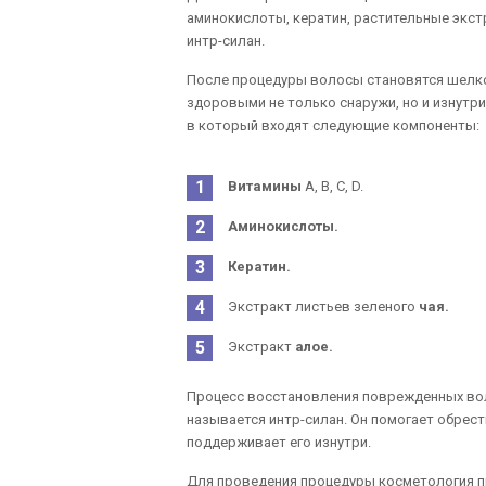
аминокислоты, кератин, растительные экс
интр-силан.
После процедуры волосы становятся шелко
здоровыми не только снаружи, но и изнутри
в который входят следующие компоненты:
Витамины
А, В, С, D.
Аминокислоты.
Кератин.
Экстракт листьев зеленого
чая.
Экстракт
алое.
Процесс восстановления поврежденных вол
называется интр-силан. Он помогает обрес
поддерживает его изнутри.
Для проведения процедуры косметология п