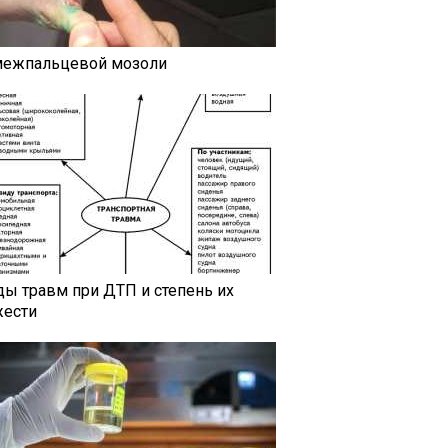
межпальцевой мозоли
ды травм при ДТП и степень их
жести