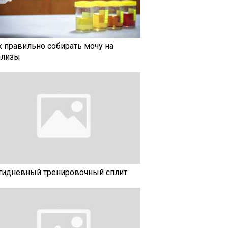
к правильно собирать мочу на
ализы
тидневный тренировочный сплит