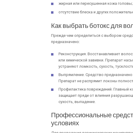
жирная или пересушенная кожа головы;
отсутствие блеска и других положител
Как выбрать ботокс для во
Прежде чем определиться с выбором средст
предназначено:
Реконструкция. Восстанавливает волос
или химической завивки. Препарат нас
устраняют ломкость, сухость, тусклост
Выпрямление. Средство предназначено 
Препарат не распрямит локоны полность
Профилактика повреждений. Главный к
защищает пряди от влияния разрушающ
сухость, выпадение.
Профессиональные средств
условиях
Для проведения парикмахерских манипуляц