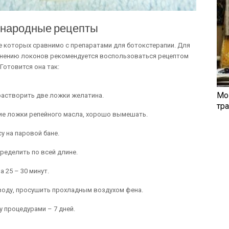
 народные рецепты
е которых сравнимо с препаратами для ботокстерапии. Для
скнению локонов рекомендуется воспользоваться рецептом
Готовится она так:
Мо
 растворить две ложки желатина.
тр
шие ложки репейного масла, хорошо вымешать.
 на паровой бане.
ределить по всей длине.
 25 – 30 минут.
 воду, просушить прохладным воздухом фена.
у процедурами – 7 дней.