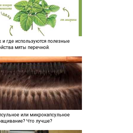
к и где используются полезные
ойства мяты перечной.
псульное или микрокапсульное
ращивание? Что лучше?