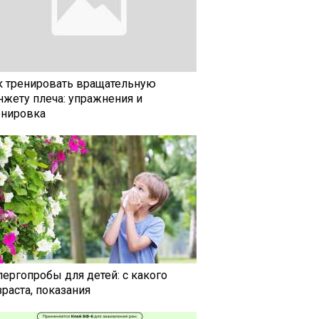
к тренировать вращательную
нжету плеча: упражнения и
енировка
лергопробы для детей: с какого
раста, показания