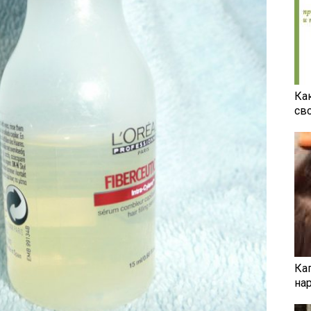
Ка
св
Ка
на