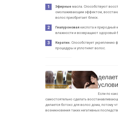
Эфирные
масла. Способствуют восс
омолаживающим эффектом, восстана
волос приобретает блеск.
Гиалуроновая
кислота и природный 
влажности и возвращают здоровый б
Кератин.
Способствует укреплению ф
процедуры и уплотняет волос.
делает
услови
Если по как
самостоятельно сделать восстанавливающу
делается ботокс для волос дома, потому ч
возникновения таких негативных последств