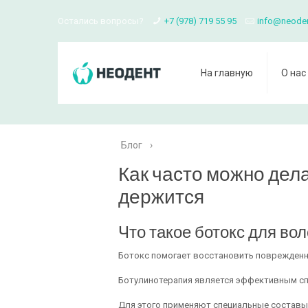
Остались вопросы?
+7 (978) 719 55 95
info@neode
На главную
О нас
Блог
›
Как часто можно дела
держится
Что такое ботокс для вол
Ботокс помогает восстановить поврежденн
Ботулинотерапия является эффективным сп
Для этого применяют специальные составы,