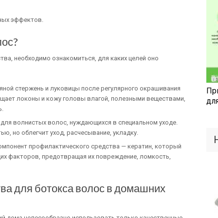
ьных эффектов.
лос?
ва, необходимо ознакомиться, для каких целей оно
яной стержень и луковицы после регулярного окрашивания
Пр
ыщает локоны и кожу головы влагой, полезными веществами,
дл
ь.
для волнистых волос, нуждающихся в специальном уходе.
ю, но облегчит уход, расчесывание, укладку.
омпонент профилактического средства — кератин, который
их факторов, предотвращая их повреждение, ломкость,
а для ботокса волос в домашних
ий дома целесообразно использовать только качественные,