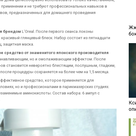
 применении и не требуют профессиональных навыков в
авов, предназначенных для домашнего проведения
Жж
ая брендом
L’Oreal. После первого сеанса локоны
бок
 красивый глянцевый блеск. Набор состоит из пятнадцати
, защитная маска.
ое средство от знаменитого японского производителя
танавливающим, но и омолаживающим эффектом. После
ов становится невероятно блестящим, послушным, гладким,
осле процедуры сохраняется на более чем на 1,5 месяца.
ффективное средство, которое применяется для
ловиях, но и профессионалами в парикмахерских студиях.
езаменимые аминокислоты. Состав набора: 6 ампул с
.
Кси
оп