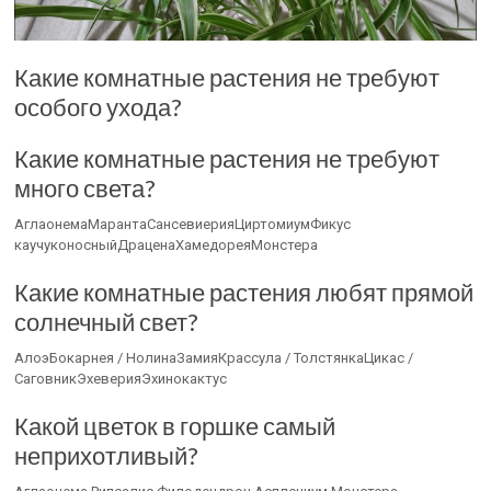
Какие комнатные растения не требуют
особого ухода?
Какие комнатные растения не требуют
много света?
АглаонемаМарантаСансевиерияЦиртомиумФикус
каучуконосныйДраценаХамедореяМонстера
Какие комнатные растения любят прямой
солнечный свет?
АлоэБокарнея / НолинаЗамияКрассула / ТолстянкаЦикас /
СаговникЭхеверияЭхинокактус
Какой цветок в горшке самый
неприхотливый?