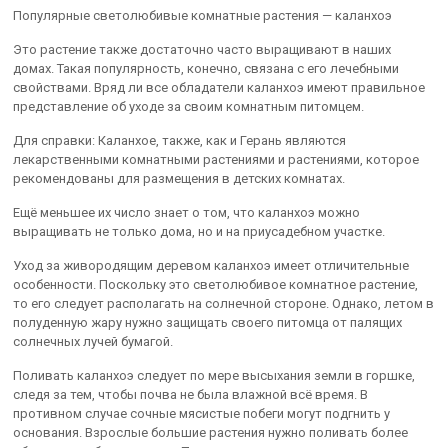
Популярные светолюбивые комнатные растения — каланхоэ
Это растение также достаточно часто выращивают в наших
домах. Такая популярность, конечно, связана с его лечебными
свойствами. Вряд ли все обладатели каланхоэ имеют правильное
представление об уходе за своим комнатным питомцем.
Для справки: Каланхое, также, как и Герань являются
лекарственными комнатными растениями и растениями, которое
рекомендованы для размещения в детских комнатах.
Ещё меньшее их число знает о том, что каланхоэ можно
выращивать не только дома, но и на приусадебном участке.
Уход за живородящим деревом каланхоэ имеет отличительные
особенности. Поскольку это светолюбивое комнатное растение,
то его следует располагать на солнечной стороне. Однако, летом в
полуденную жару нужно защищать своего питомца от палящих
солнечных лучей бумагой.
Поливать каланхоэ следует по мере высыхания земли в горшке,
следя за тем, чтобы почва не была влажной всё время. В
противном случае сочные мясистые побеги могут подгнить у
основания. Взрослые большие растения нужно поливать более