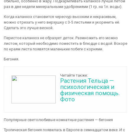
обильно, особенно в жару. Подкармливать каланхоэ лучше летом
раз в две недели минеральными удобрениями (1 гр. на 1л. воды).
Когда каланхоэ становится чересчур высоким и некрасивым,
можно отрезать у него верхушку с 3-5 листьями и укоренить её.
Сделать это лучше весной.
Перистое каланхоэ не образует деток. Размножить его можно
листом, который необходимо поместить в блюдце с водой. Вскоре
по краям листа появятся маленькие побеги с корнями.
Бегония.
Читайте также:
Растения Тельца —
психологическая и
физическая помощь.
Фото
Популярные светолюбивые комнатные растения — бегония
Тропическая бегония появилась в Европе в семнадцатом веке. И с