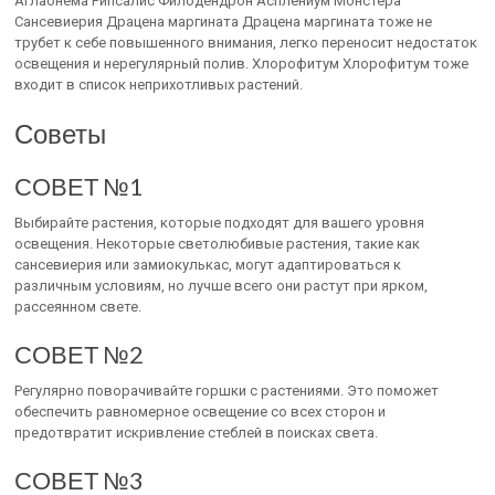
Аглаонема Рипсалис Филодендрон Асплениум Монстера
Сансевиерия Драцена маргината Драцена маргината тоже не
трубет к себе повышенного внимания, легко переносит недостаток
освещения и нерегулярный полив. Хлорофитум Хлорофитум тоже
входит в список неприхотливых растений.
Советы
СОВЕТ №1
Выбирайте растения, которые подходят для вашего уровня
освещения. Некоторые светолюбивые растения, такие как
сансевиерия или замиокулькас, могут адаптироваться к
различным условиям, но лучше всего они растут при ярком,
рассеянном свете.
СОВЕТ №2
Регулярно поворачивайте горшки с растениями. Это поможет
обеспечить равномерное освещение со всех сторон и
предотвратит искривление стеблей в поисках света.
СОВЕТ №3