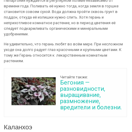
Пеларгония нуждается в регулярном поливе независимо от
времени года. Поливать её нужно тогда, когда земля в горшке
становится совсем сухой. Вода должна пройти сквозь грунт в
поддон, откуда её излишки нужно слить. Хотя герань и
неприхотливое комнатное растение, но в период цветения её
следует подкармливать органическими и минеральными
удобрениями.
Не удивительно, что герань любят во всём мире. При несложном
уходе она долго радует глаз красочными и крупными цветами. К
тому же Герань относится к лекарственным комнатным
растениям.
Читайте также:
Бегония —
разновидности,
выращивание,
размножение,
вредители и болезни.
Каланхоэ