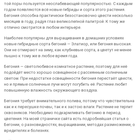
той поры пользуется неослабевающей популярностью. С каждым
годом появляются всё новые гибриды и сорта этого растения.
Бегония способна практически безостановочно цвести несколько
месяцев в году, радуя глаз великолепной палитрой. К тому же
отлично смотрится в любом интерьере.
Наиболее популярны для выращивания в домашних условиях
новые гибридные сорта бегоний — Элатиор, или бегония высокая.
Они не отмирают на зиму, как клубневые сорта, а цветут не менее
пышно к тому же в любое время года.
Бегония — светолюбивое комнатное растение, поэтому для неё
подойдёт место хорошо освещённое с рассеянным солнечным
светом. При недостатке освещённости бегония перестаёт цвести,
но и прямые солнечные лучи могут погубить её. Растение любит
повышенную влажность окружающего воздуха.
Бегония требует внимательного полива, потому что чувствительна
как и к пересушке почвы, так и к застою влаги. Растение не терпит
сквозняков. Необходимо подкармливать бегонию в период
цветения. На моей страничке сайта есть подробнейшая статья о
Бегонии, о разновидностях, выращивании, методах размножении, о
вредителях и болезнях.