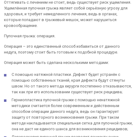
Оттягивать с лечением не стоит, ведь существует риск ущемления.
Ущемлённая пупочная грыжа являет собой серьёзную угрозу для
здоровья, и требует немедленного лечения, ведь в органах,
которые попадают в грыжевый мешок, может нарушиться
кровообращение.
Пупочная грыжа: операция.
Операция – это единственный способ избавиться от данного
недуга, поэтому стоит быть готовым к подобной процедуре.
Операция может быть сделана несколькими методами:
С помощью натяжной пластики. Дефект будет устранён с
помощью собственных тканей, края дефекта будут стянуты
швом. Но от такого метода хирурги постепенно отказываются,
так как при его использовании существует риск рецидива;
Герниопластика пупочной грыжи с помощью ненатяжной
методики считается более современным и действенным
способом операции данного недуга, ведь он гарантирует
защиту от повторного возникновения грыжи. При таком
методе накладывается специальная сетка для пупочной грыжи,
она не даст ни единого шанса для возникновения рецидивов;
Лапароскопия пупочной грыжи позволит пациенту очень