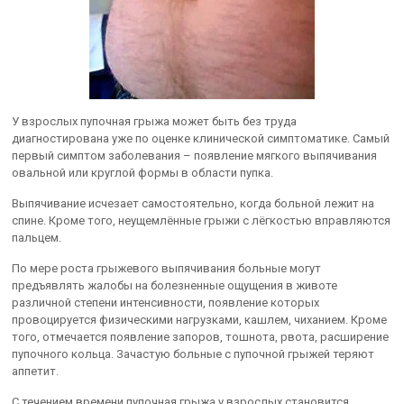
У взрослых пупочная грыжа может быть без труда
диагностирована уже по оценке клинической симптоматике. Самый
первый симптом заболевания – появление мягкого выпячивания
овальной или круглой формы в области пупка.
Выпячивание исчезает самостоятельно, когда больной лежит на
спине. Кроме того, неущемлённые грыжи с лёгкостью вправляются
пальцем.
По мере роста грыжевого выпячивания больные могут
предъявлять жалобы на болезненные ощущения в животе
различной степени интенсивности, появление которых
провоцируется физическими нагрузками, кашлем, чиханием. Кроме
того, отмечается появление запоров, тошнота, рвота, расширение
пупочного кольца. Зачастую больные с пупочной грыжей теряют
аппетит.
С течением времени пупочная грыжа у взрослых становится