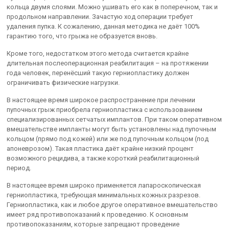
кольца двумя слоями. Можно ушивать его как в поперечном, так и
продольном направлении. Зачастую ход операции требует
удаления пупка. К сожалению, данная методика не даёт 100%
гарантию того, что грыжа не образуется вновь.
Кроме того, недостатком этого метода считается крайне
длительная послеоперационная реабилитация – на протяжении
года человек, перенёсший такую герниопластику должен
ограничивать физические нагрузки.
В настоящее время широкое распространение при лечении
пупочных грыж приобрела герниопластика с использованием
специализированных сетчатых имплантов. При таком оперативном
вмешательстве импланты могут быть установлены над пупочным
кольцом (прямо под кожей) или же под пупочным кольцом (под
апоневрозом). Такая пластика даёт крайне низкий процент
возможного рецидива, а также короткий реабилитационный
период.
В настоящее время широко применяется лапароскопическая
герниопластика, требующая минимальных кожных разрезов.
Герниопластика, как и любое другое оперативное вмешательство
имеет ряд противопоказаний к проведению. К основным
противопоказаниям, которые запрещают проведение