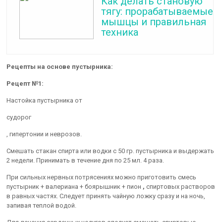
Как делать становую
тягу: прорабатываемые
мышцы и правильная
техника
Рецепты на основе пустырника:
Рецепт №1:
Настойка пустырника от
судорог
, гипертонии и неврозов.
Смешать стакан спирта или водки с 50 гр. пустырника и выдержать
2 недели. Принимать в течение дня по 25 мл. 4 раза.
При сильных нервных потрясениях можно приготовить смесь
пустырник + валериана + боярышник + пион
,
спиртовых растворов
в равных частях. Следует принять чайную ложку сразу и на ночь,
запивая теплой водой.