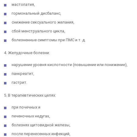
мастопатия,
гормональный дисбаланс,
снижение сексуального желания,
сбой менструального цикла,
болезненные симптомы при ПМС и т. д.
4. Желудочные болезни:
нарушение уровня кислотности (повышение или понижение),
панкреатит,
гастрит.
5. В терапевтических целях:
при почечных и
печеночных недугах,
болезнях щитовидной железы,
после перенесенных инфекций,