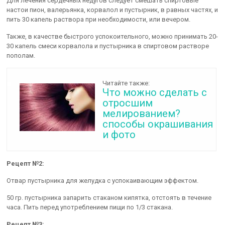
Для лечения сердечных недугов следует смешать спиртовые
настои
пион, валерьянка, корвалол и пустырник, в равных частях, и
пить 30 капель раствора при необходимости, или вечером.
Также, в качестве быстрого успокоительного, можно принимать 20-
30 капель смеси
корвалола и пустырника в спиртовом растворе
пополам.
Читайте также:
Что можно сделать с
отросшим
мелированием?
способы окрашивания
и фото
Рецепт №2:
Отвар пустырника для желудка с успокаивающим эффектом.
50 гр. пустырника запарить стаканом кипятка, отстоять в течение
часа. Пить перед употреблением пищи по 1/3 стакана.
Рецепт №3: