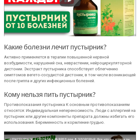
Какие болезни лечит пустырник?
Активно применяется в терапии повышенной нервной
возбудимости, нарушений сна, неврастении, нейроциркуляторной
дистонии. Экстракт пустырника способствует облегчению
симптомов вегето-сосудистой дистонии, в том числе возникающей
после гриппа и других инфекционных болезней.
Кому нельзя пить пустырник?
Противопоказания пустырника К основным противопоказаниям
относятся: Индивидуальная непереносимость. Люди с аллергией на
пустырник или другие компоненты препарата должны избегать его
использования. Беременность и кормление грудью.
🌿 ПУСТЫРНИК ✅ ПОЛЬЗА и 🔴 ВРЕД для 💊 ЗДОРОВЬЯ: Все, что вы хотели знать о его свойствах и применении!