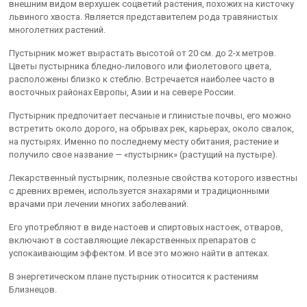
внешним видом верхушек соцветий растения, похожих на кисточку
львиного хвоста. Является представителем рода травянистых
многолетних растений.
Пустырник может вырастать высотой от 20 см. до 2-х метров.
Цветы пустырника бледно-лилового или фиолетового цвета,
расположены близко к стеблю. Встречается наиболее часто в
восточных районах Европы, Азии и на севере России.
Пустырник предпочитает песчаные и глинистые почвы, его можно
встретить около дорого, на обрывах рек, карьерах, около свалок,
на пустырях. Именно по последнему месту обитания, растение и
получило свое название — «пустырник» (растущий на пустыре).
Лекарственный пустырник, полезные свойства которого известны
с древних времен, используется знахарями и традиционными
врачами при лечении многих заболеваний.
Его употребляют в виде настоев и спиртовых настоек, отваров,
включают в составляющие лекарственных препаратов с
успокаивающим эффектом. И все это можно найти в аптеках.
В энергетическом плане пустырник относится к растениям
Близнецов.