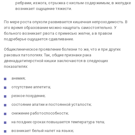
ребрами, изжога, отрыжка с кислым содержимым, в желудке
возникает ощущение тяжести.
По мере роста опухоли развивается кишечная непроходимость. В
это время образование можно нащупать самостоятельно. У
больного возникает рвота с примесью желчи, а в правом
подреберье ощущается сдавливание.
Общеклиническое проявление болезни то же, что и при других
раковых патологиях. Так, общие признаки рака
двенадцатиперстной кишки заключаются в следующих
показателях:
анемия;
отсутствие аппетита;
резкое похудение;
состояние апатии и постоянной усталости;
снижение работоспособности;
на поздних сроках повышается температура тела;
возникает белый налет на языке;