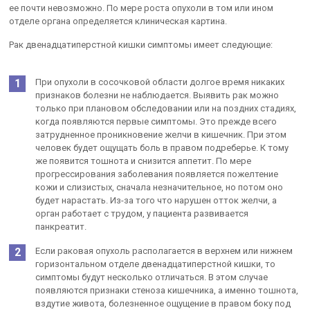
ее почти невозможно. По мере роста опухоли в том или ином
отделе органа определяется клиническая картина.
Рак двенадцатиперстной кишки симптомы имеет следующие:
При опухоли в сосочковой области долгое время никаких
признаков болезни не наблюдается. Выявить рак можно
только при плановом обследовании или на поздних стадиях,
когда появляются первые симптомы. Это прежде всего
затрудненное проникновение желчи в кишечник. При этом
человек будет ощущать боль в правом подреберье. К тому
же появится тошнота и снизится аппетит. По мере
прогрессирования заболевания появляется пожелтение
кожи и слизистых, сначала незначительное, но потом оно
будет нарастать. Из-за того что нарушен отток желчи, а
орган работает с трудом, у пациента развивается
панкреатит.
Если раковая опухоль располагается в верхнем или нижнем
горизонтальном отделе двенадцатиперстной кишки, то
симптомы будут несколько отличаться. В этом случае
появляются признаки стеноза кишечника, а именно тошнота,
вздутие живота, болезненное ощущение в правом боку под