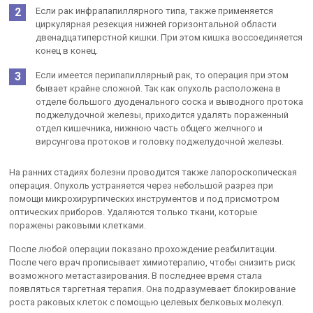
Если рак инфрапапиллярного типа, также применяется
циркулярная резекция нижней горизонтальной области
двенадцатиперстной кишки. При этом кишка воссоединяется
конец в конец.
Если имеется перипапиллярный рак, то операция при этом
бывает крайне сложной. Так как опухоль расположена в
отделе большого дуоденального соска и выводного протока
поджелудочной железы, приходится удалять пораженный
отдел кишечника, нижнюю часть общего желчного и
вирсунгова протоков и головку поджелудочной железы.
На ранних стадиях болезни проводится также лапороскопическая
операция. Опухоль устраняется через небольшой разрез при
помощи микрохирургических инструментов и под присмотром
оптических приборов. Удаляются только ткани, которые
поражены раковыми клетками.
После любой операции показано прохождение реабилитации.
После чего врач прописывает химиотерапию, чтобы снизить риск
возможного метастазирования. В последнее время стала
появляться таргетная терапия. Она подразумевает блокирование
роста раковых клеток с помощью целевых белковых молекул.