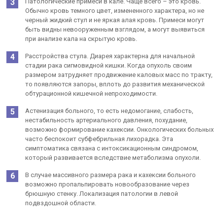
Патологические примеси в кале. Чаще всего – это кровь.
Обычно кровь темного цвет, измененного характера, но не
черный жидкий стул и не яркая алая кровь. Примеси могут
быть видны невооруженным взглядом, а могут выявиться
при анализе кала на скрытую кровь.
Расстройства стула. Диарея характерна для начальной
стадии рака сигмовидной кишки. Когда опухоль своим
размером затрудняет продвижение каловых масс по тракту,
то появляются запоры, вплоть до развития механической
обтурационной кишечной непроходимости.
Астенизация больного, то есть недомогание, слабость,
нестабильность артериального давления, похудание,
возможно формирование кахексии. Онкологических больных
часто беспокоит субфебрильная лихорадка. Эта
симптоматика связана с интоксикационным синдромом,
который развивается вследствие метаболизма опухоли.
В случае массивного размера рака и кахексии больного
возможно пропальпировать новообразование через
брюшную стенку. Локализация патологии в левой
подвздошной области.