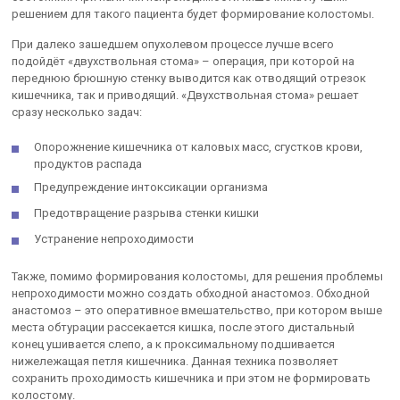
решением для такого пациента будет формирование колостомы.
При далеко зашедшем опухолевом процессе лучше всего
подойдёт «двухствольная стома» – операция, при которой на
переднюю брюшную стенку выводится как отводящий отрезок
кишечника, так и приводящий. «Двухствольная стома» решает
сразу несколько задач:
Опорожнение кишечника от каловых масс, сгустков крови,
продуктов распада
Предупреждение интоксикации организма
Предотвращение разрыва стенки кишки
Устранение непроходимости
Также, помимо формирования колостомы, для решения проблемы
непроходимости можно создать обходной анастомоз. Обходной
анастомоз – это оперативное вмешательство, при котором выше
места обтурации рассекается кишка, после этого дистальный
конец ушивается слепо, а к проксимальному подшивается
нижележащая петля кишечника. Данная техника позволяет
сохранить проходимость кишечника и при этом не формировать
колостому.