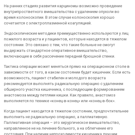
На ранних стадиях развития карциномы возможно проведение
внутрипростветного вмешательства с удалением опухоли во
время колоноскопии. В этом случае колоноскопия хорошо
сочетается с электроплазменной коагуляцией.
Эндоскопические методики преимущественно используются у лиц
пожилого возраста и у пациентов, которые находятся в тяжелом
состоянии. Это связано с тем, что такие больные не смогут
выдержать стандартное оперативное вмешательство,
включающее в себя рассечение передней брюшной стенки.
Тактика операции может меняться прямо на операционном столе в
зависимости от того, в каком состоянии будет кишечник. Если есть
возможность, пациент стабилен и молодого возраста
рекомендуется выполнять радикальную операцию с удалением
обширного участка кишечника, с последующим формированием
анастомоза между петлями кишки. Как правило, анастомоз
выполняется по технике «конец-в-конец» или «конец-в-бок».
Когда пациент находится в тяжелом состоянии, предпочтительнее
выполнить не радикальную операцию, а паллиативную.
Паллиативная операция – это хирургическое вмешательство,
направленное не на лечение больного, а на облегчение его
состояния. При наличии непроходимости кишечника лучшим