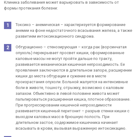
Клиника заболевания может варьировать в зависимость от
формы протекания болезни:
Токсико – анемическая – характеризуется формирование
анемии на фоне недостаточного всасывания железа, а также
развитием интоксикационного синдрома.
Обтурационно – стенозирующая – когда рак (ворсинчатая
опухоль) перекрывает просвет кишки, сформированные
каловые массы не могут пройти дальше по тракту,
развивается механическая кишечная непроходимость. Ее
проявления заключаются в длительном запоре, расширении
кишки до места обтурации и сужение ее в месте
произрастания опухоли. Больной жалуется на интенсивные
боли в животе, тошноту, отрыжку, возможно с каловым
запахом. Объективно в левой половине живота может
пальпироваться расширенная кишка, плотное образование.
При прогрессировании кишечной непроходимости
развивается кишечный перитонит – разрыв стенки кишки с
выходом каловых масс в брюшную полость. При
длительном застое, содержимое кишечника начинает
всасывать в крови, вызывая выраженную интоксикацию.