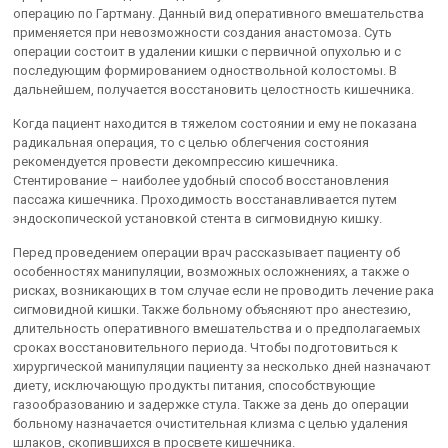
операцию по Гартману. Данный вид оперативного вмешательства
применяется при невозможности создания анастомоза. Суть
операции состоит в удалении кишки с первичной опухолью и с
последующим формированием одноствольной колостомы. В
дальнейшем, получается восстановить целостность кишечника.
Когда пациент находится в тяжелом состоянии и ему не показана
радикальная операция, то с целью облегчения состояния
рекомендуется провести декомпрессию кишечника.
Стентирование – наиболее удобный способ восстановления
пассажа кишечника. Проходимость восстанавливается путем
эндоскопической установкой стента в сигмовидную кишку.
Перед проведением операции врач рассказывает пациенту об
особенностях манипуляции, возможных осложнениях, а также о
рисках, возникающих в том случае если не проводить лечение рака
сигмовидной кишки. Также больному объясняют про анестезию,
длительность оперативного вмешательства и о предполагаемых
сроках восстановительного периода. Чтобы подготовиться к
хирургической манипуляции пациенту за несколько дней назначают
диету, исключающую продукты питания, способствующие
газообразованию и задержке стула. Также за день до операции
больному назначается очистительная клизма с целью удаления
шлаков, скопившихся в просвете кишечника.