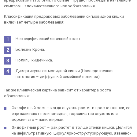
предраковой патологии, то бывает трудно проследить начальные
симптомы злокачественного новообразования.
Классификация предраковых заболеваний сигмовидной кишки
включает четыре заболевания:
Неспецифический язвенный колит.
Болезнь Крона.
Полипы кишечника.
Дивертикулы сигмовидной кишки (Наследственная
патология – диффузный семейный полипоз).
Так же клиническая картина зависит от характера роста
образования:
Экзофитный рост – когда опухоль растет в просвет кишки, ее
еще называют полиповидная, ворсинчатая опухоль или
ворсинчато – папиллярная.
Эндофитный рост – рак растет в толще стенки кишки. Делится
на инфильтративную, циркулярно-структурирующую, язвенно-