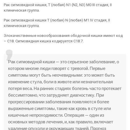
Рак сигмовидной кишки, T (любая) N1 (N2, N3) M0 III стадия, II
клиническая группа.
Рак сигмовидной кишки Т (любая) N (любая) M1 IV стадия, II
клиническая группа.
Злокачественные новообразования ободочной кишки имеют код
– С18. Сигмовидная кишка кодируется С18.7.
Рак сигмовидной кишки — это серьезное заболевание, о
котором многие люди говорят с тревогой. Первые
симптомы могут быть неочевидными: это может быть
изменение стула, боли в животе или незначительная
потеря веса. На ранних стадиях болезнь часто протекает
бессимптомно, что затрудняет диагностику. При
прогрессировании заболевания появляются более
выраженные симптомы, такие как кровь в стуле или
кишечные непроходимости. Операция — один из
основных методов лечения, и, как правило, включает
удаление опухоли и окружающих тканей. Прогноз