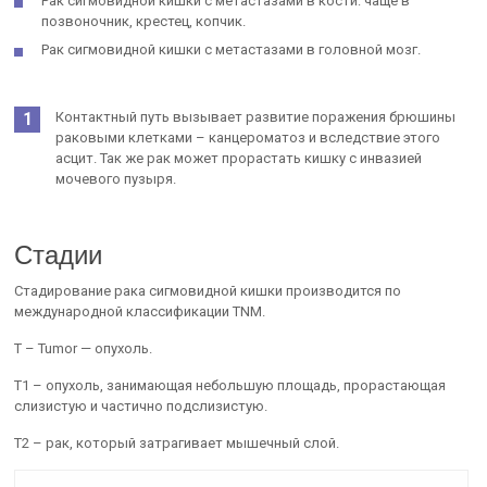
Рак сигмовидной кишки с метастазами в кости: чаще в
позвоночник, крестец, копчик.
Рак сигмовидной кишки с метастазами в головной мозг.
Контактный путь вызывает развитие поражения брюшины
раковыми клетками – канцероматоз и вследствие этого
асцит. Так же рак может прорастать кишку с инвазией
мочевого пузыря.
Стадии
Стадирование рака сигмовидной кишки производится по
международной классификации TNМ.
Т – Tumor — опухоль.
T1 – опухоль, занимающая небольшую площадь, прорастающая
слизистую и частично подслизистую.
Т2 – рак, который затрагивает мышечный слой.