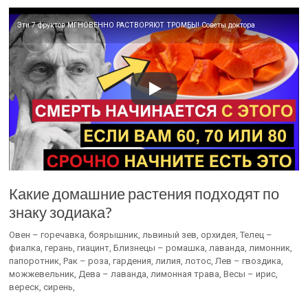
Эти 7 фруктов МГНОВЕННО РАСТВОРЯЮТ ТРОМБЫ! Советы доктора
Какие домашние растения подходят по
знаку зодиака?
Овен – горечавка, боярышник, львиный зев, орхидея, Телец –
фиалка, герань, гиацинт, Близнецы – ромашка, лаванда, лимонник,
папоротник, Рак – роза, гардения, лилия, лотос, Лев – гвоздика,
можжевельник, Дева – лаванда, лимонная трава, Весы – ирис,
вереск, сирень,