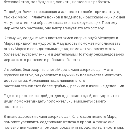
беспокойство, возбуждение, зависть, не желание работать.
Подойдет Эхмия сверкающая и для тех, кто любит прихвастнуть,
так как Марс — планета воинов и подвигов, и рассказы иных людей
могут негативным образом сказаться на окружающих. Поэтому
держите это растение, оно нейтрализует эту атмосферу.
К тому же, соединение в листьях эхмеи сверкающей Меркурия и
Марса придают ей мудрости. А мудрость поможет использовать
огонь Марса в созидательных целях, поможет человеку стать
более целеустремленным и деятельным. Поэтому рекомендованно
держать это растение в рабочих кабинетах.
И вообще, благодаря планете Марс, эхмея сверкающая — это
мужской цветок, он укрепляет в мужчинах все качества мужского
достоинства. А женщины под влиянием этого
растения становятся более грубыми, резкими и излишне деловыми.
Еще, это растение подойдет для одиноких людей, оно укрепит их
душу, поможет увидеть положительные моменты своего
положения.
В плане здоровья эхмея сверкающая, благодаря планете Марс,
поможет увеличить содержание железа в крови. А также оно
полезно для «сонь» и поможет сократить продолжительность сна.