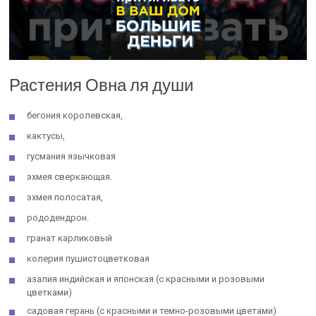
Растения Овна ля души
бегония королевская,
кактусы,
гусмания язычковая
эхмея сверкающая.
эхмея полосатая,
рододендрон.
гранат карликовый
колерия пушистоцветковая
азалия индийская и японская (с красными и розовыми
цветками)
садовая герань (с красными и темно-розовыми цветами)