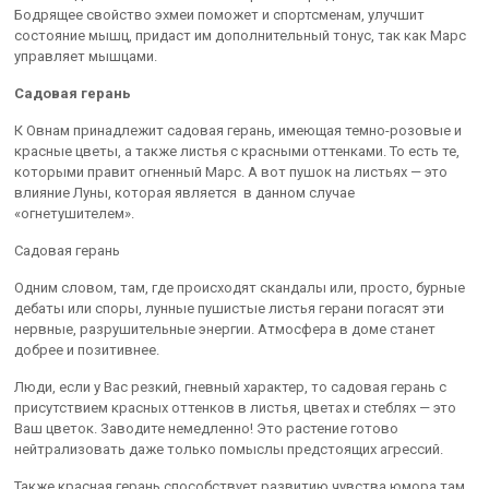
Бодрящее свойство эхмеи поможет и спортсменам, улучшит
состояние мышц, придаст им дополнительный тонус, так как Марс
управляет мышцами.
Садовая герань
К Овнам принадлежит садовая герань, имеющая темно-розовые и
красные цветы, а также листья с красными оттенками. То есть те,
которыми правит огненный Марс. А вот пушок на листьях — это
влияние Луны, которая является в данном случае
«огнетушителем».
Садовая герань
Одним словом, там, где происходят скандалы или, просто, бурные
дебаты или споры, лунные пушистые листья герани погасят эти
нервные, разрушительные энергии. Атмосфера в доме станет
добрее и позитивнее.
Люди, если у Вас резкий, гневный характер, то садовая герань с
присутствием красных оттенков в листья, цветах и стеблях — это
Ваш цветок. Заводите немедленно! Это растение готово
нейтрализовать даже только помыслы предстоящих агрессий.
Также красная герань способствует развитию чувства юмора там,