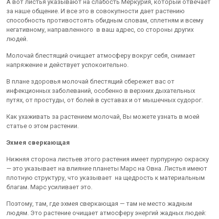
А вот листья указывают на слабость Меркурия, который отвечает
за наше общение. И все это в совокупности дает растению
способность противостоять обидным словам, сплетням и всему
негативному, направленного в ваш адрес, со стороны других
людей.
Молочай блестящий очищает атмосферу вокруг себя, снимает
напряжение и действует успокоительно.
В плане здоровья молочай блестящий сбережет вас от
инфекционных заболеваний, особенно в верхних дыхательных
путях, от простуды, от болей в суставах и от мышечных судорог.
Как ухаживать за растением молочай, Вы можете узнать в моей
статье о этом растении.
Эхмея сверкающая
Нижняя сторона листьев этого растения имеет пурпурную окраску
— это указывает на влияние планеты Марс на Овна. Листья имеют
плотную структуру, что указывает на щедрость к материальным
благам. Марс усиливает это.
Поэтому, там, где эхмея сверкающая — там не место жадным
людям. Это растение очищает атмосферу энергий жадных людей: