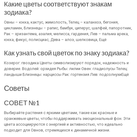
Какие цветы соответствуют знакам
зодиака?
Овны – юкка, кактус, жимолость, Телец – каланхоэ, бегония,
цикламен, Близнецы – рапис, бамбук, циперус, шалфей, папоротник,
Рак – хризантема, азалия, мелисса, гардения, Лев – пальма арека,
юкка, фикус, полисциас, Дева – алоэ, шелковица, Ещё
Как узнать свой цветок по знаку зодиака?
Козерог: гвоздика Цветы символизируют порядок, надежность и
доверие. Водолей: орхидея Рыбы: лилии Овен: гладиолусы Телец:
ландыши Близнецы: нарциссы Рак: гортензия Лев: подсолнухиЕщё
Советы
СОВЕТ №1
Выбирайте растения с яркими цветами, такие как красные и
оранжевые цветы, чтобы поддерживать эмоциональный фон. Эти
цвета ассоциируются с энергией и активностью, что идеально
подходит для Овнов, стремящихся к динамичной жизни.