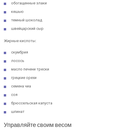
обогащенные злаки
кешью
темный шоколад
швейцарский сыр
Жирные кислоты:
скумбрия
лосось
масло печени трески
грецкие орехи
семена чиа
соя
брюссельская капуста
шпинат
Управляйте своим весом