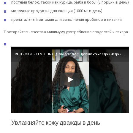
постный белок, такой как курица, рыба и бобы (3 порции в день)
молочные продукты для кальция (1000 мг в день)
пренатальный витамин для заполнения пробелов в питании
Постарайтесь свести к минимуму употребление сладостей и сахара.
РАСТЯЖКИ БЕРЕМЕННЫХ 🤰: что делать? // Профилактика стрий #стрии #растяжки #уходзакожей #shorts
Увлажняйте кожу дважды в день