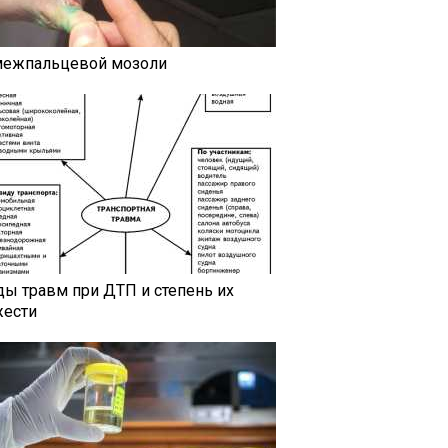
межпальцевой мозоли
ды травм при ДТП и степень их
жести