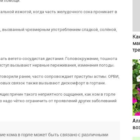
ой помощи.
льной изжогой, когда часть желудочного сока проникает в
т, вызванный чрезмерным употреблением сладкой, солёной,
Ка
ма
тр
ать вегето-сосудистая дистания. Головокружение, тошнота
иступ вызывают нервные переживания, изменения погоды.
 говорили ранее, часто сопровождает приступы астмы. ОРВИ,
совых связок также вызывают дискомфорт в гортани.
щих причин такого неприятного ощущения, как ком в горле
 надо чётко ограничить от проявлений других заболеваний
Ал
воз
ие кома в горле может быть связано с различными