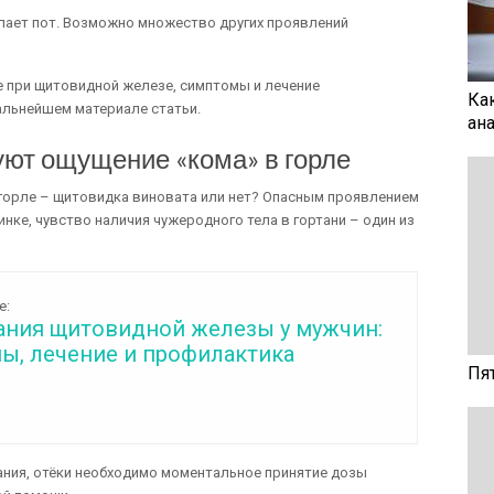
пает пот. Возможно множество других проявлений
ле при щитовидной железе, симптомы и лечение
Ка
льнейшем материале статьи.
ан
уют ощущение «кома» в горле
 горле – щитовидка виновата или нет? Опасным проявлением
инке, чувство наличия чужеродного тела в гортани – один из
е:
ания щитовидной железы у мужчин:
ы, лечение и профилактика
Пя
ания, отёки необходимо моментальное принятие дозы