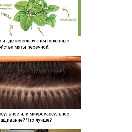
к и где используются полезные
ойства мяты перечной.
псульное или микрокапсульное
ращивание? Что лучше?