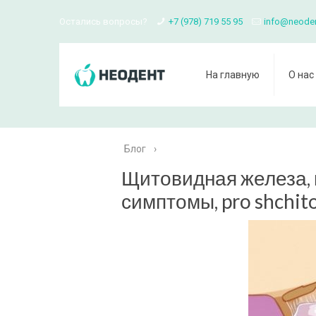
Остались вопросы?
+7 (978) 719 55 95
info@neode
На главную
О нас
Блог
›
Щитовидная железа, к
симптомы, pro shchit