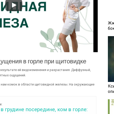
Жж
бок
ущения в горле при щитовидке
 результате ей видоизменения и разрастания. Диффузный,
иятных ощущений.
 нам комок в области щитовидной железы. На окружающие
Кси
оп
е:
в грудине посередине, ком в горле: