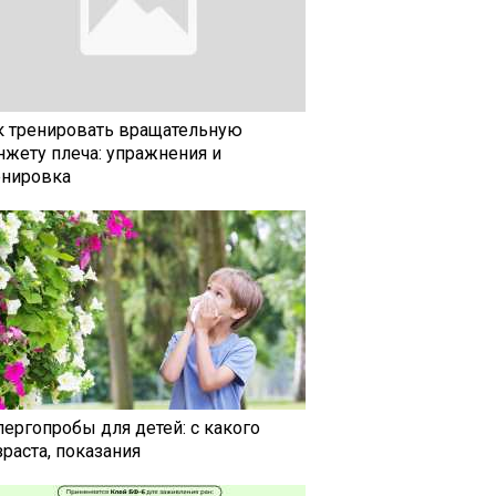
к тренировать вращательную
нжету плеча: упражнения и
енировка
лергопробы для детей: с какого
раста, показания