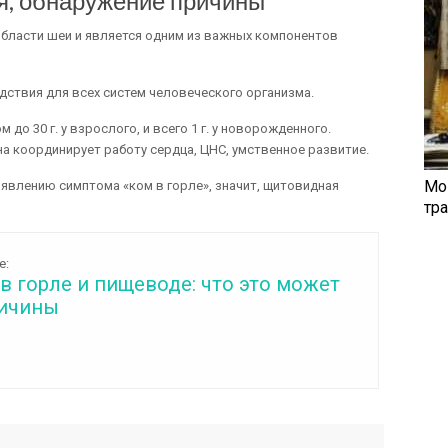
я, обнаружение причины
бласти шеи и является одним из важных компонентов
дствия для всех систем человеческого организма.
до 30 г. у взрослого, и всего 1 г. у новорожденного.
а координирует работу сердца, ЦНС, умственное развитие.
Мо
явлению симптома «ком в горле», значит, щитовидная
тр
е:
 горле и пищеводе: что это может
ричины