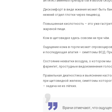
антигистаминных препаратов и вызов скор
Дискомфорт в виде жжения может быть бана
нижний отдел глотки через пищевод.
Повышенная кислотность – это уже гастри
жареной пищи.
Ком в щитовидке здесь совсем ни при чём.
Ощущение кома в горле может спровоциров
и последующая апатия – симптомы ВСД. Пр
Состояние нехватки воздуха, о котором мы
фарингит, простудные видоизменения голо
Правильная диагностика и выяснение настоя
при щитовидной железе, симптомы которого
– задача не из лёгких.
Врачи отмечают, что ощущен