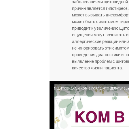
заболеваниями щитовидной 
причин является гипотиреоз,
может вызывать дискомфорт и
может быть симптомом тирео
приводит к увеличению щито
ощущения могут возникать и 
аллергические реакции или
не игнорировать эти симпто
проведения диагностики и н
выявление проблем с щитов
качество жизни пациента.
💊 ЩИТОВИДКА И КОМ В ГОРЛЕ: ЧТО ДЕЛАТЬ? Врач 