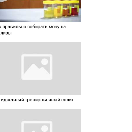
к правильно собирать мочу на
ализы
тидневный тренировочный сплит