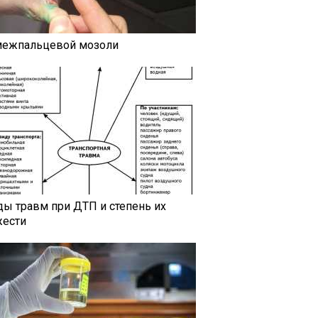
межпальцевой мозоли
ды травм при ДТП и степень их
жести