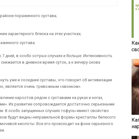
районе пораженного сустава;
ие характерного блеска на этих участках;
Ка
аженного сустава.
св
 7 дней, в особо острых случаях и больше. Интенсивность
снижается в дневное время суток, а к вечеру снова
уть уже и соседние суставы, что говорит об активизации
но, является очень тревожным «звонком».
ление наростов рядом с суставами на руках и ногах,
ами». Их развитие сопровождается достаточно серьезными
и. В особо запущенных случаях тофусы имеют свойство
овов будут видны неправильной формы кристаллы белесого
Ка
 мочевой кислоты. Все это происходит на фоне серьезного
на
ви.