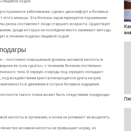
ры пищевой содой
пространенное заболевание, однако дискомфорт и болевые
т этого меньше. Эта болезнь характеризуется поражением
ппы риска составляют люди старшего возраста. Существует
Ка
анием, среди которых не последнее место занимают методы
ан
дит и лечение подагры пищевой содой.
 подагры
ей» − постоянно повышенный уровень мочевой кислоты в
вернее ее соли «ураты», с течением болезни постепенно
ческого тела. В первую очередь под «прицел» попадают
, под воздействием кристаллизующегося урата натрия,
граниченность в движении и острые болевые ощущения.
слотности такого плана может быть следствием следующих
Пя
ой кислоты в организме, и почки не успевают ее выделять.
количество мочевой кислоты не превышает норму, но