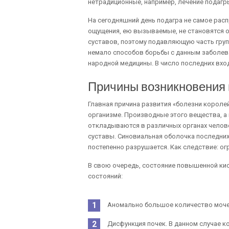
нетрадиционные, например, лечение подаг
На сегодняшний день подагра не самое рас
ощущения, ею вызываемые, не становятся о
суставов, поэтому подавляющую часть гру
немало способов борьбы с данным заболев
народной медицины. В число последних вхо
Причины возникновения
Главная причина развития «болезни корол
организме. Производные этого вещества, а 
откладываются в различных органах челове
суставы. Синовиальная оболочка последних
постепенно разрушается. Как следствие: о
В свою очередь, состояние повышенной ки
состояний:
Аномально большое количество мочев
Дисфункция почек. В данном случае 