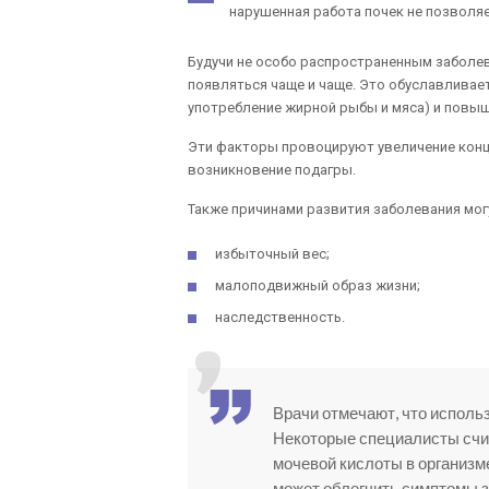
нарушенная работа почек не позволяе
Будучи не особо распространенным заболев
появляться чаще и чаще. Это обуславливае
употребление жирной рыбы и мяса) и повыш
Эти факторы провоцируют увеличение конце
возникновение подагры.
Также причинами развития заболевания могу
избыточный вес;
малоподвижный образ жизни;
наследственность.
Врачи отмечают, что исполь
Некоторые специалисты счит
мочевой кислоты в организм
может облегчить симптомы з