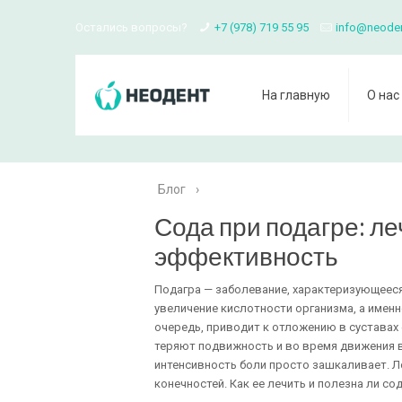
Остались вопросы?
+7 (978) 719 55 95
info@neode
На главную
О нас
Блог
›
Сода при подагре: ле
эффективность
Подагра — заболевание, характеризующеес
увеличение кислотности организма, а име
очередь, приводит к отложению в суставах 
теряют подвижность и во время движения 
интенсивность боли просто зашкаливает. 
конечностей. Как ее лечить и полезна ли со