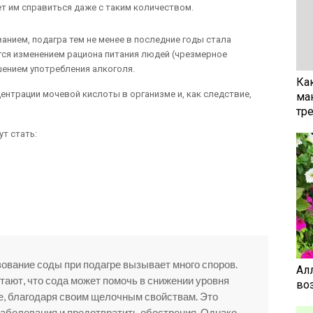
т им справиться даже с таким количеством.
анием, подагра тем не менее в последние годы стала
тся изменением рациона питания людей (чрезмерное
ением употребления алкоголя.
Ка
нтрации мочевой кислоты в организме и, как следствие,
ма
тр
т стать:
зование соды при подагре вызывает много споров.
Ал
ают, что сода может помочь в снижении уровня
воз
е, благодаря своим щелочным свойствам. Это
аболевания и предотвратить обострения. Однако