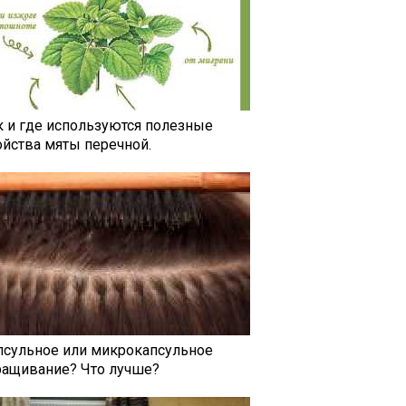
к и где используются полезные
ойства мяты перечной.
псульное или микрокапсульное
ращивание? Что лучше?