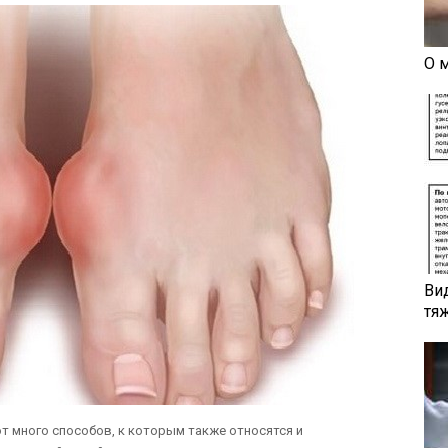
О 
Ви
тя
т много способов, к которым также относятся и