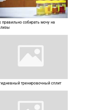
к правильно собирать мочу на
ализы
тидневный тренировочный сплит