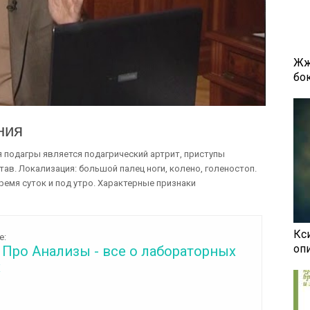
Жж
бок
ния
подагры является подагрический артрит, приступы
ав. Локализация: большой палец ноги, колено, голеностоп.
ремя суток и под утро. Характерные признаки
Кси
е:
оп
 Про Анализы - все о лабораторных
х