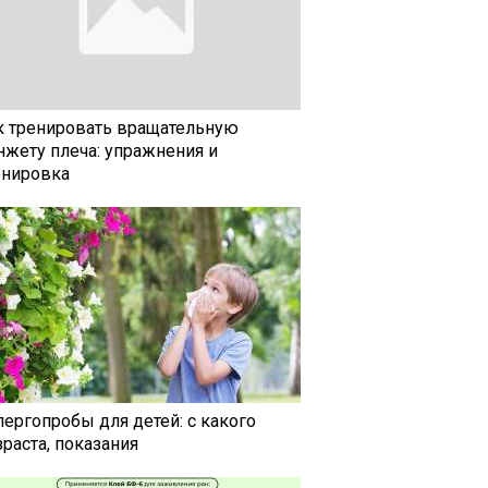
к тренировать вращательную
нжету плеча: упражнения и
енировка
лергопробы для детей: с какого
раста, показания