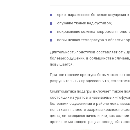
ярко выраженные болевые ощущения в 
опухание тканей над суставом;
покраснение кожных покровов и появлен
повышенная температура в области пор
Длительность приступов составляет от 2 до
болевых ощущений, в большинстве случаев, 
повышается.
При повторении приступа боль может затрон
разрушительных процессов, что, естествен
Симптоматика подагры включает также появ
состоящих из уратов и называемых «тофус
болевыми ощущениями в районе локализаци
лопаться и на месте разрыва кожных покр
цвета, являющиеся ничем иным, как солями
превышения концентрации последней в кро